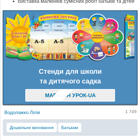
Виставка малюнків сумісних робіт батьків та дітей
Стенди для школи
та дитячого садка
МАГАЗИН УРОК-UA
1 749
Водолажко Лілія
Дошкільне виховання
Батькам