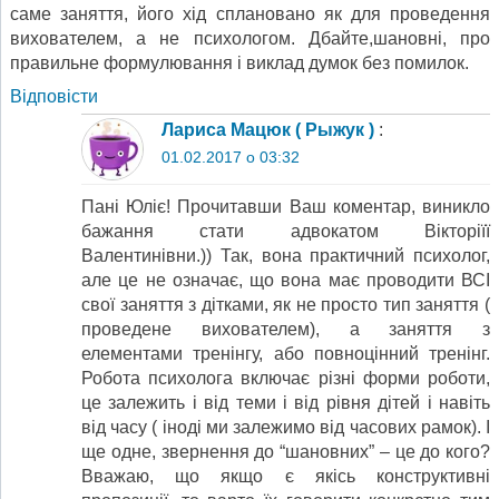
саме заняття, його хід сплановано як для проведення
вихователем, а не психологом. Дбайте,шановні, про
правильне формулювання і виклад думок без помилок.
Відповіcти
Лариса Мацюк ( Рыжук )
:
01.02.2017 о 03:32
Пані Юліє! Прочитавши Ваш коментар, виникло
бажання стати адвокатом Вікторіїї
Валентинівни.)) Так, вона практичний психолог,
але це не означає, що вона має проводити ВСІ
свої заняття з дітками, як не просто тип заняття (
проведене вихователем), а заняття з
елементами тренінгу, або повноцінний тренінг.
Робота психолога включає різні форми роботи,
це залежить і від теми і від рівня дітей і навіть
від часу ( іноді ми залежимо від часових рамок). І
ще одне, звернення до “шановних” – це до кого?
Вважаю, що якщо є якісь конструктивні