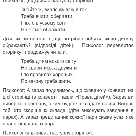
Психолог: (відкриває наступну сторінку)
Знайте ж, змалечку всіх діток
Треба вчити, оберігати,
І ніхто в усьому світі
Їх не сміє ображати.
Діти, як ви вважаєте, що потрібно робити, якщо дитину
ображають? (відповіді дітей). Психолог перевертає
сторінку і продовжує читати.
Треба дітям всього світу
Не сваритись, а дружити
І по правилах хороших.
По закону треба жити.
Психолог: А зараз подивимось, що сховано у конверті на
цієї сторінці (в конверті пазли «Права дітей»). Зараз ви
виберіть собі пару, з ким будете складати пазли. Виграє
той, хто скоріше їх складе. (діти виконують завдання в
парах). А зараз представник кожної пари скаже усім, яке
право складала їх пара.
Психолог (відкриває наступну сторінку):