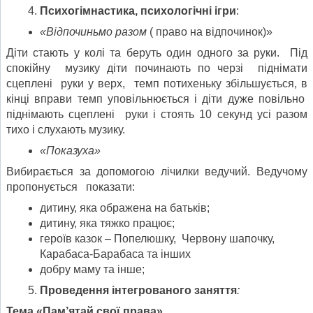
Психогімнастика, психологічні ігри
:
«Відпочиньмо разом
( право на відпочинок)»
Діти стають у колі та беруть один одного за руки. Під
спокійну музику діти починають по черзі піднімати
сцеплені руки у верх, темп потихеньку збільшується, в
кінці вправи темп уповільнюється і діти дуже повільно
піднімають сцеплені руки і стоять 10 секунд усі разом
тихо і слухають музику.
«Показуха»
Вибирається за допомогою лічилки ведучий. Ведучому
пропонується показати:
дитину, яка ображена на батьків;
дитину, яка тяжко працює;
героїв казок – Попелюшку, Червону шапочку,
Карабаса-Барабаса та інших
добру маму та інше;
Проведення інтегрованого заняття
:
Тема «Пам’ятай свої права»