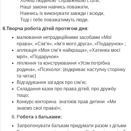
Хочеш людиною справжньою стати,
Наші закони навчись поважати,
Навчись їх виконувати завжди і всюди,
Тоді і тебе поважатимуть люди.
6.Творча робота дітей протягом дня
:
малювання нетрадиційними засобами «Мої
права», «Сім’я», «Ім’я мого друга», «Подарунок» ;
аплікація «Моя сім’я найкраща», «Хатинка моєї
мрії», «Подарунок»
ліплення та конструювання «Усім потрібна
родина», «Психолог: (відкриває наступну сторінку
та читає)
Відгадування загадок про сім’ю;
Складання казок про права дітей, про дружбу
тощо;
Конкурс-вікторина знатоків прав дитини «Ми
знаємо свої права!»;
Р
обота з батьками:
Запропонувати батькам придумати разом з дітьми