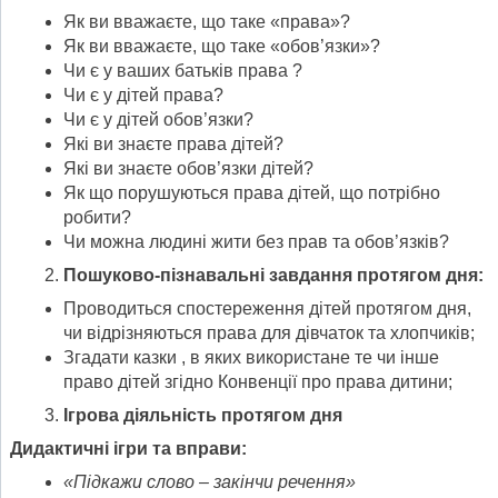
Як ви вважаєте, що таке «права»?
Як ви вважаєте, що таке «обов’язки»?
Чи є у ваших батьків права ?
Чи є у дітей права?
Чи є у дітей обов’язки?
Які ви знаєте права дітей?
Які ви знаєте обов’язки дітей?
Як що порушуються права дітей, що потрібно
робити?
Чи можна людині жити без прав та обов’язків?
Пошуково-пізнавальні завдання протягом дня:
Проводиться спостереження дітей протягом дня,
чи відрізняються права для дівчаток та хлопчиків;
Згадати казки , в яких використане те чи інше
право дітей згідно Конвенції про права дитини;
Ігрова діяльність протягом дня
Дидактичні ігри та вправи:
«Підкажи слово – закінчи речення»