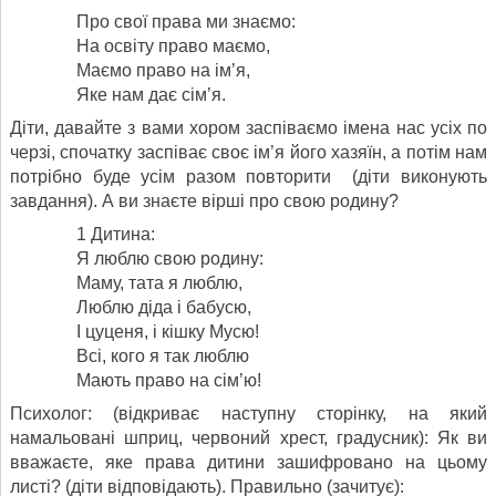
Про свої права ми знаємо:
На освіту право маємо,
Маємо право на ім’я,
Яке нам дає сім’я.
Діти, давайте з вами хором заспіваємо імена нас усіх по
черзі, спочатку заспіває своє ім’я його хазяїн, а потім нам
потрібно буде усім разом повторити (діти виконують
завдання). А ви знаєте вірші про свою родину?
1 Дитина:
Я люблю свою родину:
Маму, тата я люблю,
Люблю діда і бабусю,
І цуценя, і кішку Мусю!
Всі, кого я так люблю
Мають право на сім’ю!
Психолог: (відкриває наступну сторінку, на який
намальовані шприц, червоний хрест, градусник): Як ви
вважаєте, яке права дитини зашифровано на цьому
листі? (діти відповідають). Правильно (зачитує):