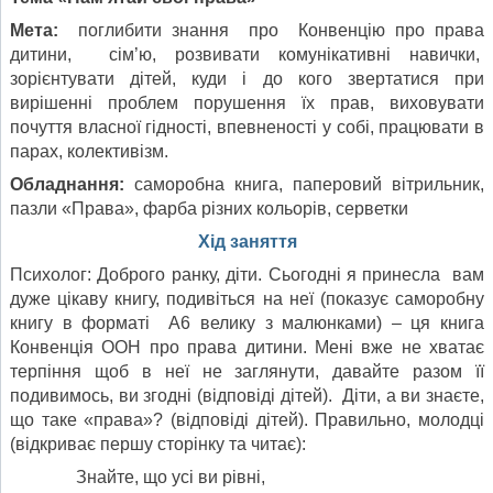
Мета:
поглибити знання про Конвенцію про права
дитини, сім’ю, розвивати комунікативні навички,
зорієнтувати дітей, куди і до кого звертатися при
вирішенні проблем порушення їх прав, виховувати
почуття власної гідності, впевненості у собі, працювати в
парах, колективізм.
Обладнання:
саморобна книга, паперовий вітрильник,
пазли «Права», фарба різних кольорів, серветки
Хід заняття
Психолог: Доброго ранку, діти. Сьогодні я принесла вам
дуже цікаву книгу, подивіться на неї (показує саморобну
книгу в форматі А6 велику з малюнками) – ця книга
Конвенція ООН про права дитини. Мені вже не хватає
терпіння щоб в неї не заглянути, давайте разом її
подивимось, ви згодні (відповіді дітей). Діти, а ви знаєте,
що таке «права»? (відповіді дітей). Правильно, молодці
(відкриває першу сторінку та читає):
Знайте, що усі ви рівні,