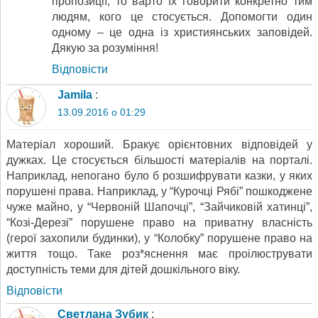
пропозиції, то варто їх говорити конкретно тим
людям, кого це стосується. Допомогти один
одному – це одна із християнських заповідей.
Дякую за розуміння!
Відповіcти
Jamila
:
13.09.2016 о 01:29
Матеріал хороший. Бракує орієнтовних відповідей у
дужках. Це стосується більшості матеріалів на порталі.
Наприклад, непогано було б розшифрувати казки, у яких
порушені права. Наприклад, у “Курочці Рябі” пошкоджене
чуже майно, у “Червоній Шапочці”, “Зайчиковій хатинці”,
“Козі-Дерезі” порушене право на приватну власність
(герої захопили будинки), у “Колобку” порушене право на
життя тощо. Таке роз*яснення має проілюструвати
доступність теми для дітей дошкільного віку.
Відповіcти
Светлана Зубик
: