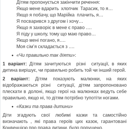
Дітям пропонується закінчити речення:
Якщо мене вдарить хлопчик Тарасик, то я…
Якщо я побачу, що Марійка плачить, я…
Я посварився з другом і хочу…
Якщо я захворіє в мене є право ….
Я піду у школу, тому що маю право…
Якщо мені погано, я….
Моя сім’я складається з ….
«Чи правильно так діяти»
:
1 варіант:
Дітям зачитуються різні ситуації, в яких
дитина вирішує, чи правильно робить той чи інший герой.
2 варіант:
Дітям показують малюнки, на яких
відображаються різні ситуації, дітям запропоновано
плескати в долоні, якщо герої на малюнках ведуть себе
правильно, якщо ні, то дітям потрібно тупотіти ногами.
«Казки та права дитини»
Діти згадують свої любимі казки та самостійно
визначають , які права героїв цих казок, гарантовані
Конвенцією про права дитини, було порушено.