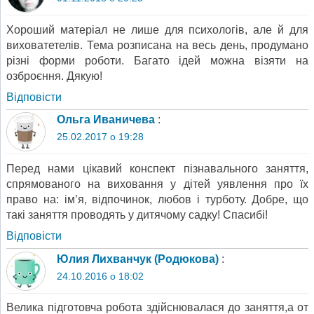
Хороший матеріал не лише для психологів, але й для
виховатетелів. Тема розписана на весь день, продумано
різні форми роботи. Багато ідей можна візяти на
озброєння. Дякую!
Відповіcти
Ольга Иваничева
:
25.02.2017 о 19:28
Перед нами цікавий конспект пізнавального заняття,
спрямованого на виховання у дітей уявлення про їх
право на: ім’я, відпочинок, любов і турботу. Добре, що
такі заняття проводять у дитячому садку! Спасибі!
Відповіcти
Юлия Лихванчук (Родюкова)
:
24.10.2016 о 18:02
Велика підготовча робота здійснювалася до заняття,а от