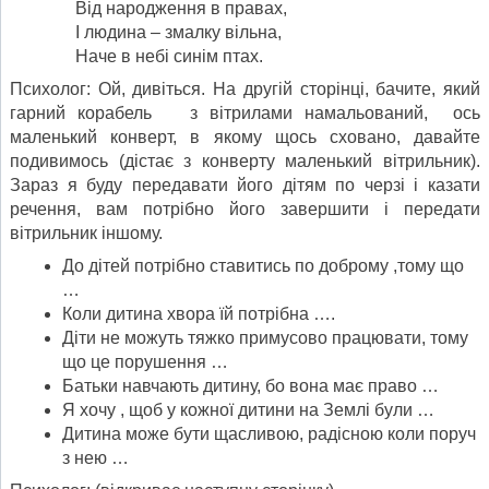
Від народження в правах,
І людина – змалку вільна,
Наче в небі синім птах.
Психолог: Ой, дивіться. На другій сторінці, бачите, який
гарний корабель з вітрилами намальований, ось
маленький конверт, в якому щось сховано, давайте
подивимось (дістає з конверту маленький вітрильник).
Зараз я буду передавати його дітям по черзі і казати
речення, вам потрібно його завершити і передати
вітрильник іншому.
До дітей потрібно ставитись по доброму ,тому що
…
Коли дитина хвора їй потрібна ….
Діти не можуть тяжко примусово працювати, тому
що це порушення …
Батьки навчають дитину, бо вона має право …
Я хочу , щоб у кожної дитини на Землі були …
Дитина може бути щасливою, радісною коли поруч
з нею …