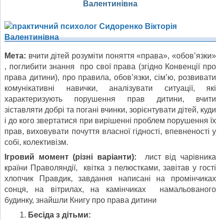
Валентинівна
Мета:
вчити дітей розуміти поняття «права», «обов’язки»
, поглибити знання про свої права (згідно Конвенції про
права дитини), про правила, обов’язки, сім’ю, розвивати
комунікативні навички, аналізувати ситуації, які
характеризують порушення прав дитини, вчити
зіставляти добрі та погані вчинки, зорієнтувати дітей, куди
і до кого звертатися при вирішенні проблем порушення їх
прав, виховувати почуття власної гідності, впевненості у
собі, колективізм.
Ігровий момент (різні варіанти):
лист від чарівника
країни Праволяндії, квітка з пелюстками, завітав у гості
хлопчик Правдик, завдання написані на промінчиках
сонця, на вітрилах, на камінчиках намальованого
будинку, знайшли Книгу про права дитини
Бесіда з дітьми: