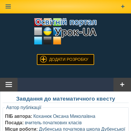
Наверх
ДОДАТИ РОЗРОБКУ
Завдання до математичного квесту
Автор публікації
ПІБ автора:
Коханюк Оксана Миколаївна
Посада:
вчитель початкових класів
Місце роботи:
Дубенська початкова школа Дубенської