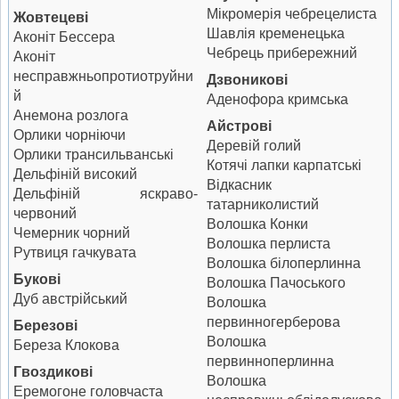
Мікромерія чебрецелиста
Жовтецеві
Шавлія кременецька
Аконіт Бессера
Чебрець прибережний
Аконіт
несправжньопротиотруйни
Дзвоникові
й
Аденофора кримська
Анемона розлога
Айстрові
Орлики чорніючи
Деревій голий
Орлики трансильванські
Котячі лапки карпатські
Дельфіній високий
Відкасник
Дельфіній яскраво-
татарниколистий
червоний
Волошка Конки
Чемерник чорний
Волошка перлиста
Рутвиця гачкувата
Волошка білоперлинна
Букові
Волошка Пачоського
Дуб австрійський
Волошка
первинногерберова
Березові
Волошка
Береза Клокова
первинноперлинна
Гвоздикові
Волошка
Еремогоне головчаста