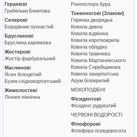
Геранієві
Ринхоспора бура
Грабельки Бекетова
Тонконогові (Злакові)
Селерові
Горянка дворядна
Борщівник пухнастий
Ковила дивна
Ковила відмінна
Бруслинові
Ковила короткокрила
Бруслина карликова
Ковила облудна
Жостерові
Ковила травнева
Жостір фарбувальний
Ковила Мартиновського
Ковила Сирейщикова
Маслинові
Ковила закарпатська
Ясен білоцвітий
Арум білокрилий
Бузок східнокарпатський
МОХОПОДІБНІ
Жимолостеві
Ліннея північна
Фісидентові
Фісиденс рудуватий
ЧЕРВОНІ ВОДОРОСТІ
Філофорові
Філофора псевдорогата