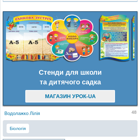
Стенди для школи
та дитячого садка
МАГАЗИН УРОК-UA
48
Водолажко Лілія
Біологія