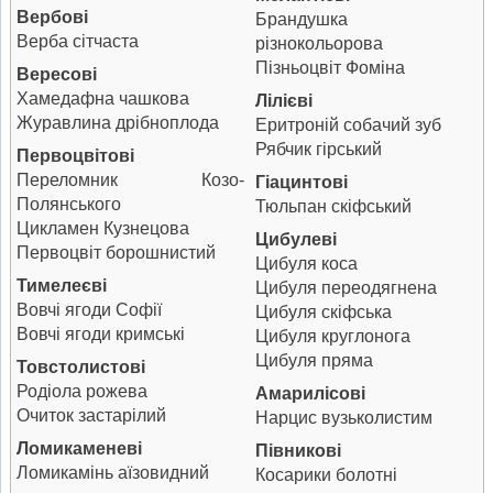
Вербові
Брандушка
Верба сітчаста
різнокольорова
Пізньоцвіт Фоміна
Вересові
Хамедафна чашкова
Лілієві
Журавлина дрібноплода
Еритроній собачий зуб
Рябчик гірський
Первоцвітові
Переломник Козо-
Гіацинтові
Полянського
Тюльпан скіфський
Цикламен Кузнецова
Цибулеві
Первоцвіт борошнистий
Цибуля коса
Тимелеєві
Цибуля переодягнена
Вовчі ягоди Софії
Цибуля скіфська
Вовчі ягоди кримські
Цибуля круглонога
Цибуля пряма
Товстолистові
Родіола рожева
Амарилісові
Очиток застарілий
Нарцис вузьколистим
Ломикаменеві
Півникові
Ломикамінь аїзовидний
Косарики болотні