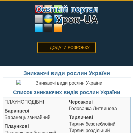
Наверх
ДОДАТИ РОЗРОБКУ
Зникаючі види рослин України
Список зникаючих видів рослин України
ПЛАУНОПОДІБНІ
Черсакові
Головачка Литвинова
Баранцеві
Баранець звичайний
Тирличеві
Тирлич безстеблоііий
Плаункові
Тирлич роздільний
Плаунок швейцарський