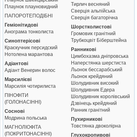
Тирлич весняний
Плаунок плауновидний
Сверція альпійська
ПАПОРОТЕПОДІБНІ
Сверція багаторічна
Геміонітидові
Шорстколистові
Анограма тонколиста
Громовик гранітний
Трубкоцвіт Біберштейна
Синоптерісові
Краєкучник персидский
Ранникові
Нотолена марантова
Цимбохазма дніпровська
Наперстянка шерстиста
Адіантові
Льонок бессарабський
Адіант Венерин волос
Льонок крейдяний
Марсилієві
Шолудивник високий
Марсилія чотирилиста
Шолудивник Едера
ПІНОФІТИ
Шолудивник королівський
(ГОЛОНАСІННІ)
Дзвінець крейдяний
Ранник гранітний
Соснові
Модрина польська
Пухирникові
Товстянка двоколірна
МАГНОЛІОФІТА
(ПОКРИТОНАСІННІ)
Глухокропивові