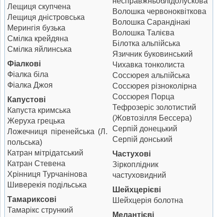
несправжньоблідолускова
Лещиця скупчена
Волошка червоноквіткова
Лещиця дністровська
Волошка Сарандінакі
Мерингія бузька
Волошка Талієва
Смілка крейдяна
Білотка альпійська
Смілка яйлинська
Язичник буковинський
Фіалкові
Чихавка тонколиста
Фіалка біла
Соссюрея альпійська
Фіалка Джоя
Соссюрея різноколірна
Соссюрея Порца
Капустові
Тефрозеріс золотистий
Капуста кримська
(Жовтозілля Бессера)
Жеруха грецька
Серпій донецький
Ложечниця піренейська (Л.
Серпій донський
польська)
Катран мітрідатський
Частухові
Катран Стевена
Зіркоплідник
Хрінниця Турчанінова
частуховидний
Шиверекія подільська
Шейхцерієві
Тамариксові
Шейхцерія болотна
Тамарікс стрункий
Мелантієві