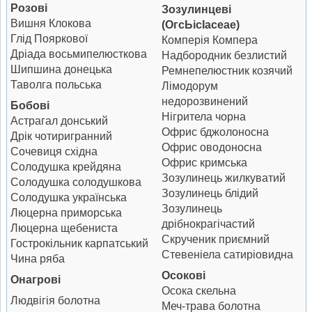
Розові
Зозулинцеві
Вишня Клокова
(ОгсЬісІасеае)
Глід Пояркової
Комперія Компера
Дріада восьмипелюсткова
Надбородник безлистий
Шипшина донецька
Ремнепелюстник козячий
Таволга польська
Лімодорум
недорозвинений
Бобові
Нігритела чорна
Астрагал донський
Офрис бджолоносна
Дрік чотиригранний
Офрис оводоносна
Сочевиця східна
Офрис кримська
Солодушка крейдяна
Зозулинець жилкуватий
Солодушка солодушкова
Зозулинець блідий
Солодушка українська
Зозулинець
Люцерна приморська
дрібнокрагічастий
Люцерна щебениста
Скрученик приємний
Гострокільник карпатський
Стевеніела сатиріовидна
Чина ряба
Осокові
Онагрові
Осока скельна
Людвігія болотна
Меч-трава болотна