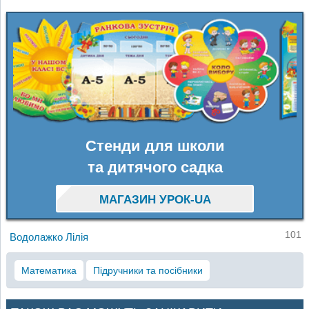
Стенди для школи
та дитячого садка
МАГАЗИН УРОК-UA
101
Водолажко Лілія
Математика
Підручники та посібники