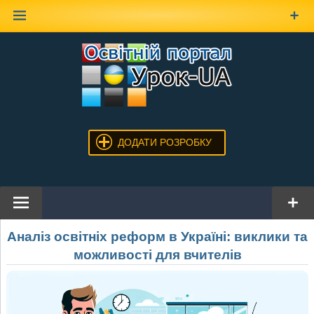
Наверх
ДОДАТИ РОЗРОБКУ
Аналіз освітніх реформ в Україні: виклики та
можливості для вчителів