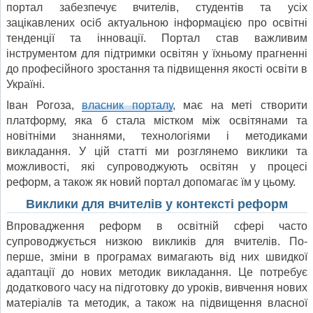
портал забезпечує вчителів, студентів та усіх
зацікавлених осіб актуальною інформацією про освітні
тенденції та інновації. Портал став важливим
інструментом для підтримки освітян у їхньому прагненні
до професійного зростання та підвищення якості освіти в
Україні.
Іван Рогоза,
власник порталу
, має на меті створити
платформу, яка б стала містком між освітянами та
новітніми знаннями, технологіями і методиками
викладання. У цій статті ми розглянемо виклики та
можливості, які супроводжують освітян у процесі
реформ, а також як новий портал допомагає їм у цьому.
Виклики для вчителів у контексті реформ
Впровадження реформ в освітній сфері часто
супроводжується низкою викликів для вчителів. По-
перше, зміни в програмах вимагають від них швидкої
адаптації до нових методик викладання. Це потребує
додаткового часу на підготовку до уроків, вивчення нових
матеріалів та методик, а також на підвищення власної