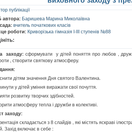
виховного заходу з пре
тор публікації
Б автора:
Баришева Марина Миколаївна
сада:
вчитель початкових класів
сце роботи:
Криворізька гімназія І-ІІІ ступенів №88
ініть:
а заходу:
сформувати у дітей поняття про любов , дружб
роти , створити святкову атмосферу.
дання:
снити дітям значення Дня святого Валентина.
инути у дітей уміння виражати свої почуття.
ияти розвитку творчих здібностей.
орити атмосферу тепла і дружби в колективі.
ст заходу:
ентація складається з 8 слайдів , які містять яскраві ілюст
й. Захід включає в себе :