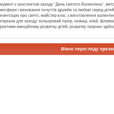
кумент є конспектом заходу "День святого Валентина", мето
мосфери і виховання почуттів дружби та любові серед дітей
езентацію про свято, майстер-клас з виготовлення валентин
теріали для заходу: кольоровий папір, ножиці, клей, фломас
риятиме емоційному розвитку дітей, розвитку творчих здібн
Вікно перегляду презен