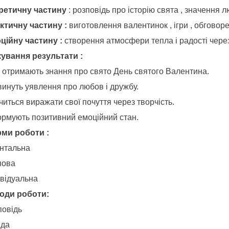
ретичну частину
: розповідь про історію свята , значення л
ктичну частину :
виготовлення валентинок , ігри , обговор
ційну частину :
створення атмосфери тепла і радості через 
кування результати :
и отримають знання про свято День святого Валентина.
винуть уявлення про любов і дружбу.
иться виражати свої почуття через творчість.
рмують позитивний емоційний стан.
ми роботи :
нтальна
пова
ивідуальна
оди роботи:
повідь
іда