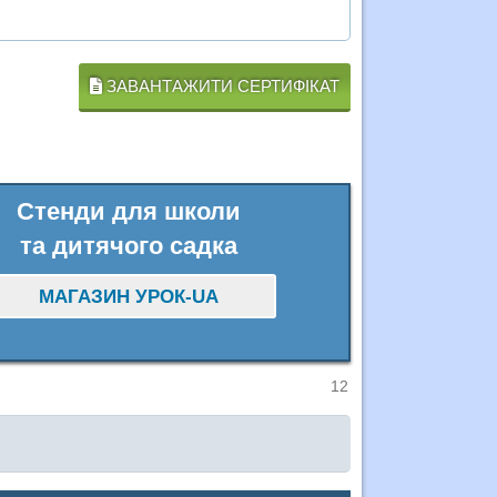
ЗАВАНТАЖИТИ СЕРТИФІКАТ
Стенди для школи
та дитячого садка
МАГАЗИН УРОК-UA
12