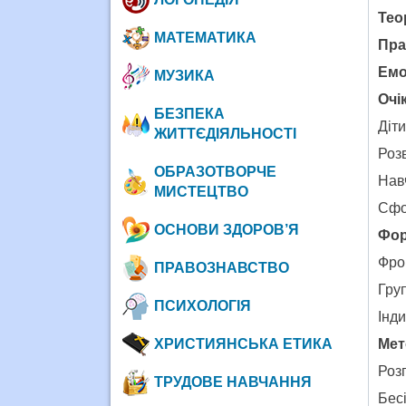
Тео
МАТЕМАТИКА
Пра
Емо
МУЗИКА
Очі
БЕЗПЕКА
Діт
ЖИТТЄДІЯЛЬНОСТІ
Роз
ОБРАЗОТВОРЧЕ
Навч
МИСТЕЦТВО
Сфо
ОСНОВИ ЗДОРОВ’Я
Фор
Фро
ПРАВОЗНАВСТВО
Гру
ПСИХОЛОГІЯ
Інд
ХРИСТИЯНСЬКА ЕТИКА
Мет
Роз
ТРУДОВЕ НАВЧАННЯ
Бес