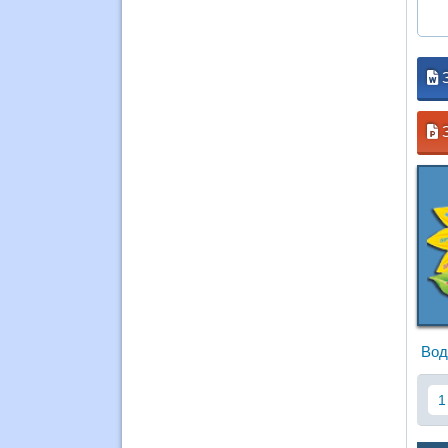
З
Вод
1