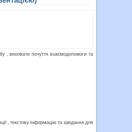
зентацією)
у , виховати почуття взаємодопомоги та
рації , текстову інформацію та завдання для