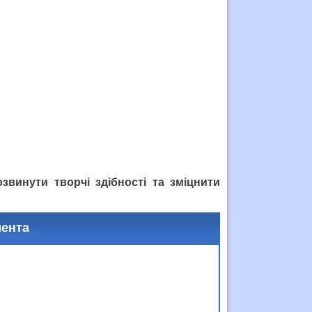
звинути творчі здібності та зміцнити
мента