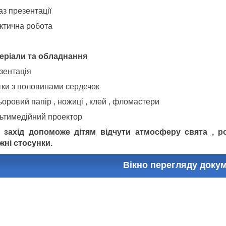
аз презентації
ктична робота
еріали та обладнання
зентація
тки з половинами сердечок
оровий папір , ножиці , клей , фломастери
ьтимедійний проектор
 захід допоможе дітям відчути атмосферу свята , ро
жні стосунки.
Вікно перегляду доку