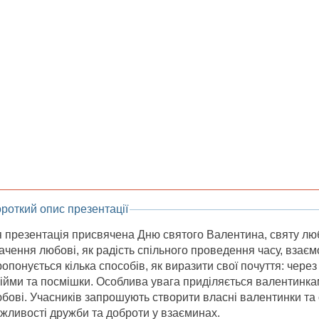
роткий опис презентації
 презентація присвячена Дню святого Валентина, святу люб
ачення любові, як радість спільного проведення часу, взаєм
опонується кілька способів, як виразити свої почуття: через
ійми та посмішки. Особлива увага приділяється валентинкам
бові. Учасників запрошують створити власні валентинки та
жливості дружби та доброти у взаєминах.