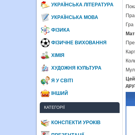
УКРАЇНСЬКА ЛІТЕРАТУРА
Пок
Пра
УКРАЇНСЬКА МОВА
Гра
ФІЗИКА
Мат
ФІЗИЧНЕ ВИХОВАННЯ
Пре
Кар
ХІМІЯ
Коль
ХУДОЖНЯ КУЛЬТУРА
Мул
Цей
Я У СВІТІ
дру
ІНШИЙ
КАТЕГОРІЇ
КОНСПЕКТИ УРОКІВ