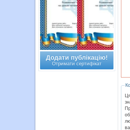
Додати публікацію!
Отримати сертифікат
Ко
Ця
зн
Пр
об
лю
ва