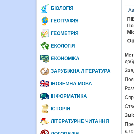
БІОЛОГІЯ
Ав
ПІ
ГЕОГРАФІЯ
По
Мі
ГЕОМЕТРІЯ
Оц
ЕКОЛОГІЯ
Мет
ЕКОНОМІКА
доб
Зав
ЗАРУБІЖНА ЛІТЕРАТУРА
Поя
ІНОЗЕМНА МОВА
Розв
ІНФОРМАТИКА
Спр
Ств
ІСТОРІЯ
Змі
ЛІТЕРАТУРНЕ ЧИТАННЯ
През
діте
ЛОГОПЕДІЯ