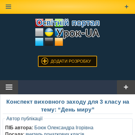
Наверх
ДОДАТИ РОЗРОБКУ
Конспект виховного заходу для 3 класу на
тему: “День миру”
Автор публікації
ПІБ автора:
Боюк Олександра Ігорівна
Посада:
вчитель початкових класів