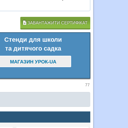
ЗАВАНТАЖИТИ СЕРТИФІКАТ
Стенди для школи
та дитячого садка
МАГАЗИН УРОК-UA
77