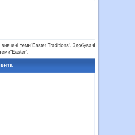
ивчені теми”Easter Traditions”. Здобувачі
теми”Easter”.
мента