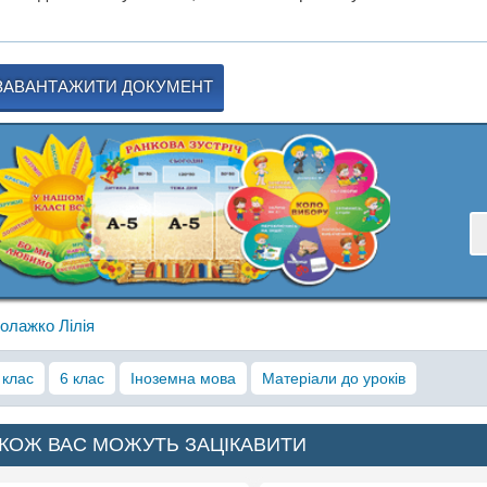
ЗАВАНТАЖИТИ ДОКУМЕНТ
олажко Лілія
 клас
6 клас
Іноземна мова
Матеріали до уроків
КОЖ ВАС МОЖУТЬ ЗАЦІКАВИТИ