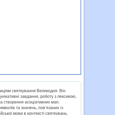
диціям святкування Великодня. Він
мунікативні завдання, роботу з лексикою,
та створення асоціативних мап.
мволів та значень, пов’язаних із
ської мови в контексті святкувань.