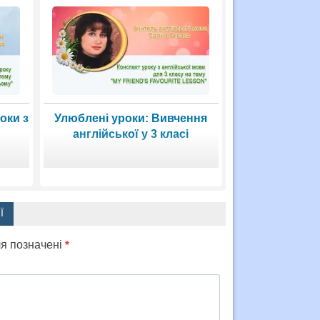
оки з
Улюблені уроки: Вивчення
англійської у 3 класі
Ї
ля позначені
*