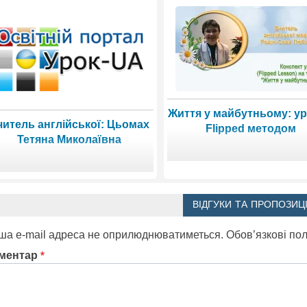
Життя у майбутньому: ур
читель англійської: Цьомах
Flipped методом
Тетяна Миколаївна
ВІДГУКИ ТА ПРОПОЗИЦІ
ша e-mail адреса не оприлюднюватиметься.
Обов’язкові по
ментар
*