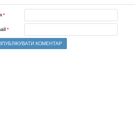
'я
*
ail
*