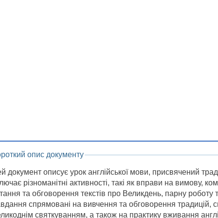
ороткий опис документу
й документ описує урок англійської мови, присвячений тра
лючає різноманітні активності, такі як вправи на вимову, ко
тання та обговорення текстів про Великдень, парну роботу 
вдання спрямовані на вивчення та обговорення традицій, си
ликоднім святкуванням, а також на практику вживання англій