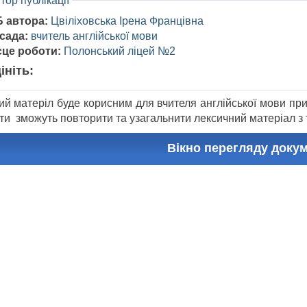
тор публікації
Б автора:
Цвіліховська Ірена Францівна
сада:
вчитель англійської мови
сце роботи:
Полонський ліцей №2
ініть:
й матеріл буде корисним для вчителя англійської мови при в
ти зможуть повторити та узагальнити лексичний матеріал з 
Вікно перегляду доку