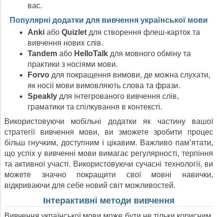
вас.
Популярні додатки для вивчення української мови
Anki
або
Quizlet
для створення флеш-карток та
вивчення нових слів.
Tandem
або
HelloTalk
для мовного обміну та
практики з носіями мови.
Forvo
для покращення вимови, де можна слухати,
як носії мови вимовляють слова та фрази.
Speakly
для інтегрованого вивчення слів,
граматики та спілкування в контексті.
Використовуючи мобільні додатки як частину вашої
стратегії вивчення мови, ви зможете зробити процес
більш гнучким, доступним і цікавим. Важливо пам’ятати,
що успіх у вивченні мови вимагає регулярності, терпіння
та активної участі. Використовуючи сучасні технології, ви
можете значно покращити свої мовні навички,
відкриваючи для себе новий світ можливостей.
Інтерактивні методи вивчення
Вивчення української мови може бути не тільки корисним,