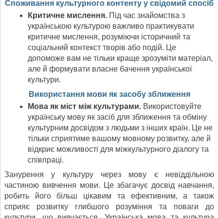
Споживання культурного контенту у свідомий спосіб
Критичне мислення.
Під час знайомства з
українською культурою важливо практикувати
критичне мислення, розуміючи історичний та
соціальний контекст творів або подій. Це
допоможе вам не тільки краще зрозуміти матеріал,
але й формувати власне бачення української
культури.
Використання мови як засобу зближення
Мова як міст між культурами.
Використовуйте
українську мову як засіб для зближення та обміну
культурним досвідом з людьми з інших країн. Це не
тільки сприятиме вашому мовному розвитку, але й
відкриє можливості для міжкультурного діалогу та
співпраці.
Занурення у культуру через мову є невіддільною
частиною вивчення мови. Це збагачує досвід навчання,
робить його більш цікавим та ефективним, а також
сприяє розвитку глибшого розуміння та поваги до
культури, що вивчається. Українська мова та культура