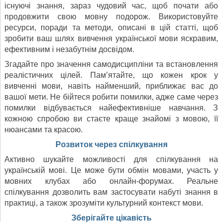
існуючі знання, зараз чудовий час, щоб почати або
продовжити свою мовну подорож. Використовуйте
ресурси, поради та методи, описані в цій статті, щоб
зробити ваш шлях вивчення української мови яскравим,
ефективним і незабутнім досвідом.
Згадайте про значення самодисципліни та встановлення
реалістичних цілей. Пам’ятайте, що кожен крок у
вивченні мови, навіть найменший, приближає вас до
вашої мети. Не бійтеся робити помилки, адже саме через
помилки відбувається найефективніше навчання. З
кожною спробою ви стаєте краще знайомі з мовою, її
нюансами та красою.
Розвиток через спілкування
Активно шукайте можливості для спілкування на
українській мові. Це може бути обмін мовами, участь у
мовних клубах або онлайн-форумах. Реальне
спілкування дозволить вам застосувати набуті знання в
практиці, а також зрозуміти культурний контекст мови.
Зберігайте цікавість