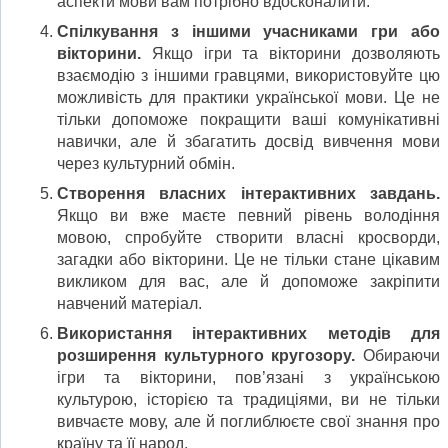
аспекти мови вам потрібно вдосконалити.
Спілкування з іншими учасниками гри або
вікторини.
Якщо ігри та вікторини дозволяють
взаємодію з іншими гравцями, використовуйте цю
можливість для практики української мови. Це не
тільки допоможе покращити ваші комунікативні
навички, але й збагатить досвід вивчення мови
через культурний обмін.
Створення власних інтерактивних завдань.
Якщо ви вже маєте певний рівень володіння
мовою, спробуйте створити власні кросворди,
загадки або вікторини. Це не тільки стане цікавим
викликом для вас, але й допоможе закріпити
навчений матеріал.
Використання інтерактивних методів для
розширення культурного кругозору.
Обираючи
ігри та вікторини, пов’язані з українською
культурою, історією та традиціями, ви не тільки
вивчаєте мову, але й поглиблюєте свої знання про
країну та її народ.