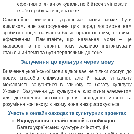
ефективно, як ви очікували, не бійтеся змінювати
їх або пробувати щось нове.
Самостійне вивчення української мови може бути
викликом, але застосування цих порад допоможе вам
зробити процес навчання більш організованим, цікавим і
ефективним. Пам’ятайте, що навчання мови – це
марафон, а не спринт, тому важливо підтримувати
стабільний темп та бути терплячими до себе.
Залучення до культури через мову
Вивчення української мови відкриває не тільки доступ до
нових способів спілкування, але й надає унікальну
можливість зануритися в глибоку та багату культуру
України. Залучення до культури є ключовим елементом
для досягнення високого рівня володіння мовою та
розуміння контексту, в якому вона використовується.
Участь в онлайн-заходах та культурних проектах
Відвідування онлайн-лекцій та вебінарів.
Багато українських культурних інституцій
організовують онлайн-заходи, лекції та вебінари на