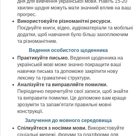
дня для вивчення української мови. Навіть 15-20
хвилин щодня можуть мати значний вплив на ваш
прогрес.
Використовуйте різноманітні ресурси.
Поєднуйте книги, відео, аудіоматеріали та мобільні
додатки, щоб навчання було більш захоплюючим
та різноманітним.
Ведення особистого щоденника
Практикуйте письмо.
Ведення щоденника на
українській мові може значно покращити ваші
навички письма та допоможе закріпити нову
лексику та граматичні структури.
Аналізуйте та виправляйте помилки.
Періодично перечитуйте свої записи, щоб знайти
та виправити помилки. Це допоможе вам краще
зрозуміти та запам’ятати правильні мовні
конструкції.
Залучення до мовного середовища
Спілкуйтеся з носіями мови.
Використовуйте
соціальні мережі, форуми та платформи для