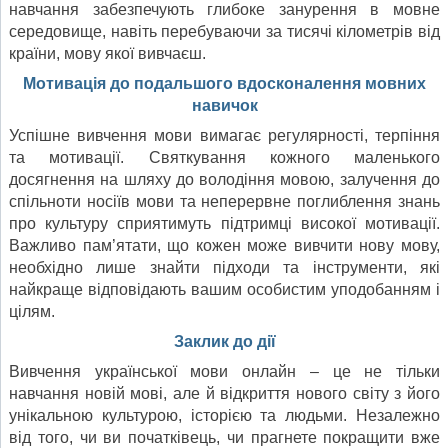
навчання забезпечують глибоке занурення в мовне
середовище, навіть перебуваючи за тисячі кілометрів від
країни, мову якої вивчаєш.
Мотивація до подальшого вдосконалення мовних
навичок
Успішне вивчення мови вимагає регулярності, терпіння
та мотивації. Святкування кожного маленького
досягнення на шляху до володіння мовою, залучення до
спільноти носіїв мови та неперервне поглиблення знань
про культуру сприятимуть підтримці високої мотивації.
Важливо пам’ятати, що кожен може вивчити нову мову,
необхідно лише знайти підходи та інструменти, які
найкраще відповідають вашим особистим уподобанням і
цілям.
Заклик до дії
Вивчення української мови онлайн – це не тільки
навчання новій мові, але й відкриття нового світу з його
унікальною культурою, історією та людьми. Незалежно
від того, чи ви початківець, чи прагнете покращити вже