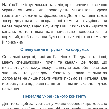
На YouTube існує чимало каналів, присвячених вивченню
української мови, які пропонують безкоштовні уроки
граматики, лексики та фразеології. Деякі з каналів також
зосереджуються на покращенні вимови та аудіювання
через перегляд відео з субтитрами. Важливо вибирати ті
канали, контент яких вам найбільше подобається та
корисний, щоб навчання було не тільки ефективним, але
й приємним.
Спілкування в групах і на форумах
Соціальні мережі, такі як Facebook, Telegram, та інші,
мають спеціалізовані групи та канали, де люди, що
вивчають українську, можуть спілкуватися, обмінюватися
знаннями та досвідом. Участь у таких спільнотах
допомагає не лише практикувати письмо та читання, але
й отримувати відповіді на питання, які виникають під час
навчання.
Перегляд українського контенту
Для того, щоб зануритися у мовне середовище, корисно
дивитися українські новини, фільми, серіали та слухати