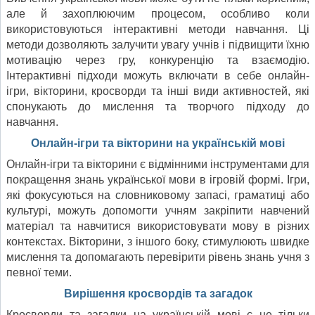
але й захоплюючим процесом, особливо коли
використовуються інтерактивні методи навчання. Ці
методи дозволяють залучити увагу учнів і підвищити їхню
мотивацію через гру, конкуренцію та взаємодію.
Інтерактивні підходи можуть включати в себе онлайн-
ігри, вікторини, кросворди та інші види активностей, які
спонукають до мислення та творчого підходу до
навчання.
Онлайн-ігри та вікторини на українській мові
Онлайн-ігри та вікторини є відмінними інструментами для
покращення знань української мови в ігровій формі. Ігри,
які фокусуються на словниковому запасі, граматиці або
культурі, можуть допомогти учням закріпити навчений
матеріал та навчитися використовувати мову в різних
контекстах. Вікторини, з іншого боку, стимулюють швидке
мислення та допомагають перевірити рівень знань учня з
певної теми.
Вирішення кросвордів та загадок
Кросворди та загадки на українській мові є не тільки