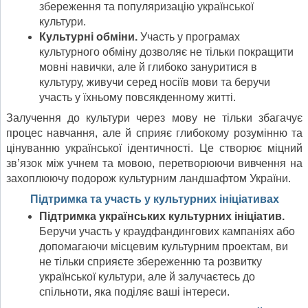
збереження та популяризацію української
культури.
Культурні обміни.
Участь у програмах
культурного обміну дозволяє не тільки покращити
мовні навички, але й глибоко зануритися в
культуру, живучи серед носіїв мови та беручи
участь у їхньому повсякденному житті.
Залучення до культури через мову не тільки збагачує
процес навчання, але й сприяє глибокому розумінню та
цінуванню української ідентичності. Це створює міцний
зв’язок між учнем та мовою, перетворюючи вивчення на
захоплюючу подорож культурним ландшафтом України.
Підтримка та участь у культурних ініціативах
Підтримка українських культурних ініціатив.
Беручи участь у краудфандингових кампаніях або
допомагаючи місцевим культурним проектам, ви
не тільки сприяєте збереженню та розвитку
української культури, але й залучаєтесь до
спільноти, яка поділяє ваші інтереси.