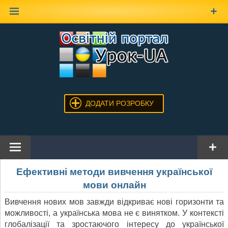
Наверх
ДОДАТИ РОЗРОБКУ
Ефективні методи вивчення української
мови онлайн
Вивчення нових мов завжди відкриває нові горизонти та
можливості, а українська мова не є винятком. У контексті
глобалізації та зростаючого інтересу до української