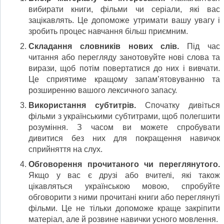
вибирати книги, фільми чи серіали, які вас
зацікавлять. Це допоможе утримати вашу увагу і
зробить процес навчання більш приємним.
Складання словників нових слів.
Під час
читання або перегляду занотовуйте нові слова та
вирази, щоб потім повертатися до них і вивчати.
Це сприятиме кращому запам’ятовуванню та
розширенню вашого лексичного запасу.
Використання субтитрів.
Спочатку дивіться
фільми з українськими субтитрами, щоб полегшити
розуміння. З часом ви можете спробувати
дивитися без них для покращення навичок
сприйняття на слух.
Обговорення прочитаного чи переглянутого.
Якщо у вас є друзі або вчителі, які також
цікавляться українською мовою, спробуйте
обговорити з ними прочитані книги або переглянуті
фільми. Це не тільки допоможе краще закріпити
матеріал, але й розвине навички усного мовлення.