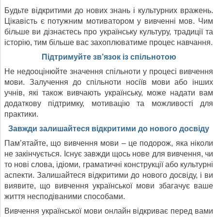
Будьте відкритими до нових знань і культурних вражень.
Цікавість є потужним мотиватором у вивченні мов. Чим
більше ви дізнаєтесь про українську культуру, традиції та
історію, тим більше вас захоплюватиме процес навчання.
Підтримуйте зв’язок із спільнотою
Не недооцінюйте значення спільноти у процесі вивчення
мови. Залучення до спільноти носіїв мови або інших
учнів, які також вивчають українську, може надати вам
додаткову підтримку, мотивацію та можливості для
практики.
Завжди залишайтеся відкритими до нового досвіду
Пам’ятайте, що вивчення мови – це подорож, яка ніколи
не закінчується. Існує завжди щось нове для вивчення, чи
то нові слова, ідіоми, граматичні конструкції або культурні
аспекти. Залишайтеся відкритими до нового досвіду, і ви
виявите, що вивчення української мови збагачує ваше
життя несподіваними способами.
Вивчення української мови онлайн відкриває перед вами