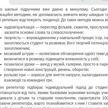
рі шкільні підручники вже давно в минулому. Сьогодні
оваційні методики, які допомагають вивчити мову швидше т
і ретельно відстежують тенденції. До таких методів можна в
аудіовізуалізація — перегляд фільмів, сюжетів, прослух
засвоїти основні слова та словосполучення;
творчість — впровадженням у навчальний процес ігор, паз
захоплюється студент та розвиває його творчий потенціа
захоплюючим;
мозковий штурм — колективне обговорення однієї теми д
включитися в розмову, підвищити впевненість у собі;
позакласні уроки — вихід у музей, галерею, просто в парк
створення нових конструкцій, речень, оборотів;
рольові ігри — корисні для зняття напруги, налагодження 
взаємодії та командної гри.
ен репетитор підбирає індивідуальний підхід до студен
штовхується від того, якими базовими знаннями володіє уче
цювати з дітьми та старшим поколінням, гарантувати 100
раючи репетитора, варто познайомитися з ним і ставити за