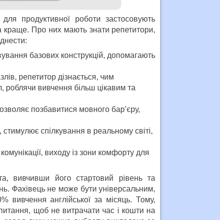
 для продуктивної роботи застосовують
а краще. Про них мають знати репетитори,
іднести:
овування базових конструкцій, допомагають
лів, репетитор дізнається, чим
л, роблячи вивчення більш цікавим та
озволяє позбавитися мовного бар’єру,
, стимулює спілкування в реальному світі,
комунікації, виходу із зони комфорту для
та, вивчивши його стартовий рівень та
нь. Фахівець не може бути універсальним,
% вивчення англійської за місяць. Тому,
питання, щоб не витрачати час і кошти на