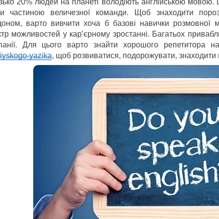
зько 20% людей на планеті володіють англійською мовою. 
ти частиною величезної команди. Щоб знаходити поро
доном, варто вивчити хоча б базові навички розмовної 
ктр можливостей у кар’єрному зростанні. Багатьох приваб
панії. Для цього варто знайти хорошого репетитора 
iyskogo-yazika
, щоб розвиватися, подорожувати, знаходити н