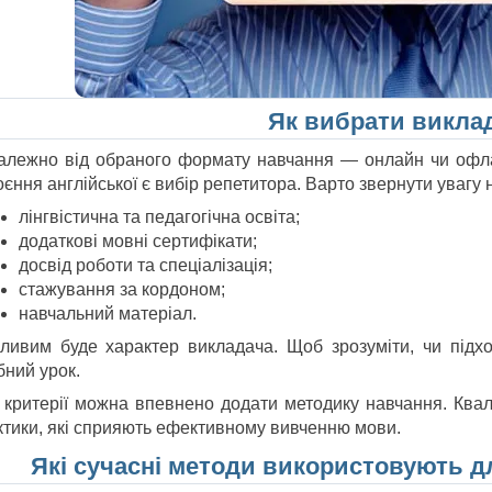
Як вибрати викла
алежно від обраного формату навчання — онлайн чи офл
єння англійської є вибір репетитора. Варто звернути увагу на
лінгвістична та педагогічна освіта;
додаткові мовні сертифікати;
досвід роботи та спеціалізація;
стажування за кордоном;
навчальний матеріал.
ливим буде характер викладача. Щоб зрозуміти, чи підхо
бний урок.
і критерії можна впевнено додати методику навчання. Квалі
ктики, які сприяють ефективному вивченню мови.
Які сучасні методи використовують д