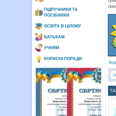
гуч
лока
ПІДРУЧНИКИ ТА
ПОСІБНИКИ
ОСВІТА В ЦІЛОМУ
БАТЬКАМ
УЧНЯМ
КОРИСНІ ПОРАДИ
Вод
І
ТА