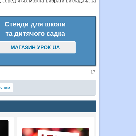
в, серед яких можна вибрати викладача за
Стенди для школи
та дитячого садка
МАГАЗИН УРОК-UA
17
Учням