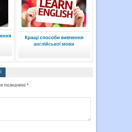
чення
Кращі способи вивчення
англійської мови
Ї
ля позначені
*