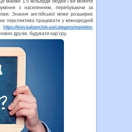
Це майже 1.5 мільярди людей і ви можете
зуміння з населенням, перебуваючи за
мови. Знання англійської мови розширює
лює перспектива працювати у міжнародній
на
https://kiev.kabanchik.ua/category/repetitor-
ових друзів, будувати кар’єру.