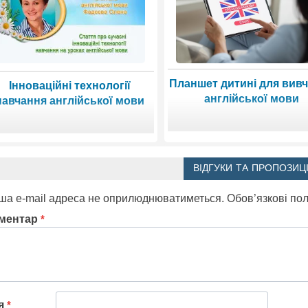
Планшет дитині для вив
Інноваційні технології
англійської мови
навчання англійської мови
ВІДГУКИ ТА ПРОПОЗИЦІ
ша e-mail адреса не оприлюднюватиметься.
Обов’язкові по
ментар
*
'я
*