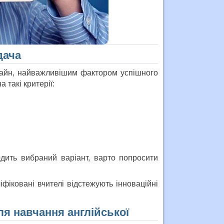
дача
айн, найважливішим фактором успішного
 такі критерії:
дить вибраний варіант, варто попросити
фіковані вчителі відстежують інноваційні
ля навчання англійської