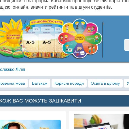
ні обіцянки. Платформа Кабанчик пропонує безліч варіанті
цією, онлайн, вивчити рейтинги та відгуки студентів.
олажко Лілія
ноземна мова
Батькам
Корисні поради
Освіта в цілому
КОЖ ВАС МОЖУТЬ ЗАЦІКАВИТИ