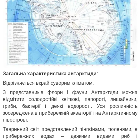
Загальна характеристика антарктиди:
Відрізняється вкрай суворим кліматом.
З представників флори і фауни Антарктиди можна
відмітити холодостійкі квіткові, папороті, лишайники,
гриби, бактерії і деякі водорості. Уся рослинність
зосереджена в прибережній акваторії і на Антарктичному
півострові.
Тваринний світ представлений пінгвінами, тюленями, в
прибережних водах – деякими видами риб і