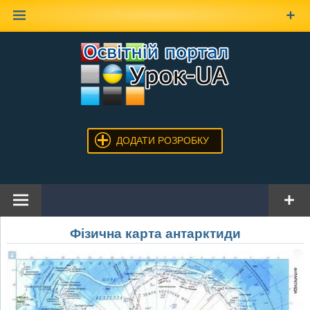
Наверх
ДОДАТИ РОЗРОБКУ
Фізична карта антарктиди