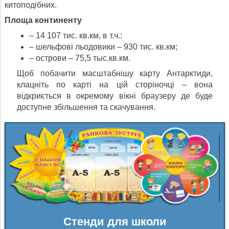
китоподібних.
Площа континенту
– 14 107 тис. кв.км, в т.ч.:
– шельфові льодовики – 930 тис. кв.км;
– острови – 75,5 тыс.кв.км.
Щоб побачити масштабнішу карту Антарктиди,
клацніть по карті на цій сторіночці – вона
відкриється в окремому вікні браузеру де буде
доступне збільшення та скачування.
Стенди для школи