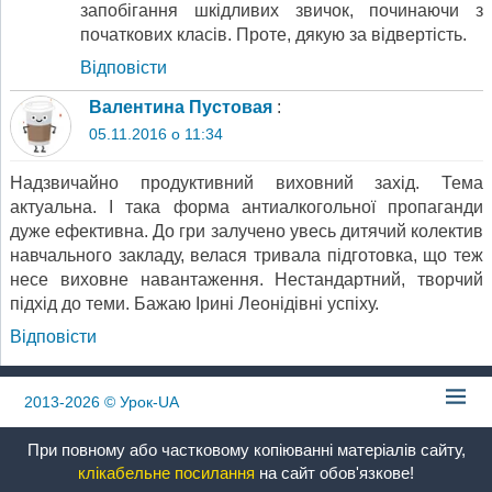
запобігання шкідливих звичок, починаючи з
початкових класів. Проте, дякую за відвертість.
Відповіcти
Валентина Пустовая
:
05.11.2016 о 11:34
Надзвичайно продуктивний виховний захід. Тема
актуальна. І така форма антиалкогольної пропаганди
дуже ефективна. До гри залучено увесь дитячий колектив
навчального закладу, велася тривала підготовка, що теж
несе виховне навантаження. Нестандартний, творчий
підхід до теми. Бажаю Ірині Леонідівні успіху.
Відповіcти
2013-2026
© Урок-UA
При повному або частковому копіюванні матеріалів сайту,
клікабельне посилання
на сайт обов'язкове!