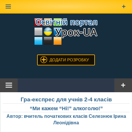
Наверх
ДОДАТИ РОЗРОБКУ
Гра-експрес для учнів 2-4 класів
“Ми кажем “Ні!” алкоголю!”
Автор: вчитель початкових класів Селезнюк Ірина
Леонідівна