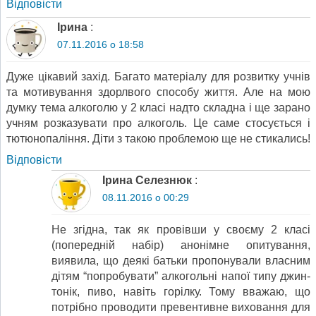
Відповіcти
Ірина
:
07.11.2016 о 18:58
Дуже цікавий захід. Багато матеріалу для розвитку учнів
та мотивування здорлвого способу життя. Але на мою
думку тема алкоголю у 2 класі надто складна і ще зарано
учням розказувати про алкоголь. Це саме стосується і
тютюнопаління. Діти з такою проблемою ще не стикались!
Відповіcти
Ірина Селезнюк
:
08.11.2016 о 00:29
Не згідна, так як провівши у своєму 2 класі
(попередній набір) анонімне опитування,
виявила, що деякі батьки пропонували власним
дітям “попробувати” алкогольні напої типу джин-
тонік, пиво, навіть горілку. Тому вважаю, що
потрібно проводити превентивне виховання для