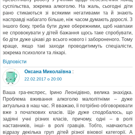
суспільства, зокрема алкоголю. На жаль, сьогодні діти
рано стикаються зі всякими негативами та й знають
насправді набагато більше, ніж часом думають дорослі. З
іншого боку, треба бути дуже обережними, щоб навпаки
не спровокувати у дітей бажання щось таке спробувати,
бо діти дуже цікаві до всього нового і забороненого. Тому
краще, якщо такі заходи проводитимуть спеціалісти,
зокрема психологи та лікарі.
Відповіcти
Оксана Миколаївна
:
22.02.2017 о 20:00
Ваша гра-експрес, Ірино Леонідівно, велика знахідка.
Проблема вживання алкоголю малолітніми – дуже
актуальна в наш час. Я вважаю, її потрібно обговорювати
вже з початкових класів. Ще дуже сподобалось, що
задіяні учні різних класів, причому, одні – в ролі
наставників, інші- в ролі гравців. Тобто, навчаються
відразу декілька груп дітей різної вікової категорії. А