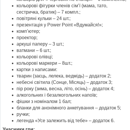
кольорові фігурки членів сім’ї (мама, тато,
сестричка, братик) – 7 компл.;
повітряні кульки – 24 шт.;
презентація у Power Point «Вдумайся!»;
комп’ютер;
проектор;
аркуші паперу – 3 шт.;
ватмани – 6 шт.;
кольорові олівці;
кольорові маркери – 8шт.;
картки з написами:
тварин (заєць, лелека, ведмідь) – додаток 2;
небесні світила (Сонце, Місяць) – додаток 3;
пір року (зима, весна, літо, осінь) – додаток 4;
алкогольних і безалкогольних напоїв;
фішки з номіналом 1 бал;
бланки для анонімного анкетування – додаток 5;
ручки;
легенда «Усе залежить від тебе» – додаток 6.
Учасники гри: