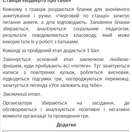
Станція «Відверто про себе»
Кожному з гравців роздаються бланки для анонімного
анкетування і ручки. «Черговий по станції» зачитує
питання анкети, а діти відповідають. Заповнені бланки
збираються, аналізуються соціальним педагогом,
результати повідомляються класоводу, який може
використати їх у роботі з батьками.
Команді за пройдений етап додається 1 бал.
Закінчується основний етап заключною лінійкою-
фінішем, куди прибувають всі «потяги». Тут зачитуються
написи з повітряних кульок, робляться висновки,
підводяться підсумки гри, нагороджуються переможці,
зачитується легенда «Усе залежить від тебе».
Заключний етап.
Організатори збираються на засідання, де
обговорюються і аналізуються позитивні і негативні
моменти організації та проведення гри.
Додатки