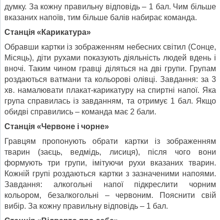
думку. За кожну правильну відповідь – 1 бал. Чим більше
вказаних напоїв, тим більше балів набирає команда.
Станція «Карикатура»
Обравши картки із зображенням небесних світил (Сонце,
Місяць), діти рухами показують діяльність людей вдень і
вночі. Таким чином гравці діляться на дві групи. Групам
роздаються ватмани та кольорові олівці. Завдання: за 3
хв. намалювати плакат-карикатуру на спиртні напої. Яка
група справилась із завданням, та отримує 1 бал. Якщо
обидві справились – команда має 2 бали.
Станція «Червоне і чорне»
Гравцям пропонують обрати картки із зображенням
тварин (заєць, ведмідь, лисиця), після чого вони
формують три групи, імітуючи рухи вказаних тварин.
Кожній групі роздаються картки з зазначеними напоями.
Завдання: алкогольні напої підкреслити чорним
кольором, безалкогольні – червоним. Пояснити свій
вибір. За кожну правильну відповідь – 1 бал.