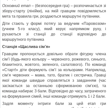
Основний етап
– (безпосередня гра) – розпочинається зі
збору-старту (лінійки), на якій гравцям повідомляється
мета та правила гри, роздаються маршрутні путівники.
Діти стають у формі потягу за ведучим «Паровозом»
(учнем 5-го класу), який керує напрямком руху, і
рухаються зі станції до станції відповідно до
маршрутного путівника
Станція «Щаслива сім’я»
Гравцям пропонується довільно обрати фігурку члена
сім’ї (будь-якого кольору – червоного, рожевого, синього,
блакитного, жовтого, зеленого, салатового). По команді
«Старт!» діти формують сім’ї за кольорами. Наприклад,
сім’я червоних – мама, тато, братик і сестричка. Гравці
якої команди швидше справляться з завданням (час
засікається за останньою сформованою сім’єю), та
команда набирає 3 бали. Відповідно до часу, затраченого
на формування сімей, інші команди отримують 1 і 2 бали.
Задля моменту інтриги бали за цей етап гри