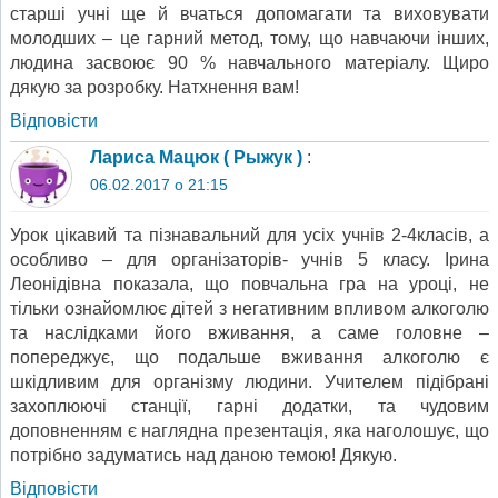
старші учні ще й вчаться допомагати та виховувати
молодших – це гарний метод, тому, що навчаючи інших,
людина засвоює 90 % навчального матеріалу. Щиро
дякую за розробку. Натхнення вам!
Відповіcти
Лариса Мацюк ( Рыжук )
:
06.02.2017 о 21:15
Урок цікавий та пізнавальний для усіх учнів 2-4класів, а
особливо – для організаторів- учнів 5 класу. Ірина
Леонідівна показала, що повчальна гра на уроці, не
тільки ознайомлює дітей з негативним впливом алкоголю
та наслідками його вживання, а саме головне –
попереджує, що подальше вживання алкоголю є
шкідливим для організму людини. Учителем підібрані
захоплюючі станції, гарні додатки, та чудовим
доповненням є наглядна презентація, яка наголошує, що
потрібно задуматись над даною темою! Дякую.
Відповіcти