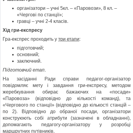
організатори – учні 5кл. – «Паровози», 8 кл. –
«Чергові по станції»;
гравці – учні 2-4 класів.
Хід гри-експресу
Гра-експрес проходить у
три етапи
:
підготовчий;
основний;
заключний.
Підготовчий етап
.
На засіданні Ради справи педагог-організатор
повідомляє мету і завдання гри-експресу, методом
жеребкування обирає бажаючих на «посади»
«Паровоза» (відповідно до кількості команд), та
«Чергового по станції» (відповідно до кількості станцій –
по 2). Відповідно до обраної посади, організатори
конструюють собі атрибути (зазначені в обладнанні),
допомагають педагогу-організатору у розробці
маршрутних путівників.