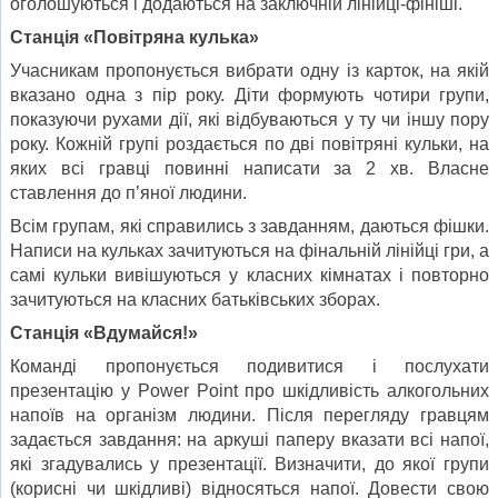
оголошуються і додаються на заключній лінійці-фініші.
Станція «Повітряна кулька»
Учасникам пропонується вибрати одну із карток, на якій
вказано одна з пір року. Діти формують чотири групи,
показуючи рухами дії, які відбуваються у ту чи іншу пору
року. Кожній групі роздається по дві повітряні кульки, на
яких всі гравці повинні написати за 2 хв. Власне
ставлення до п’яної людини.
Всім групам, які справились з завданням, даються фішки.
Написи на кульках зачитуються на фінальній лінійці гри, а
самі кульки вивішуються у класних кімнатах і повторно
зачитуються на класних батьківських зборах.
Станція «Вдумайся!»
Команді пропонується подивитися і послухати
презентацію у Power Point про шкідливість алкогольних
напоїв на організм людини. Після перегляду гравцям
задається завдання: на аркуші паперу вказати всі напої,
які згадувались у презентації. Визначити, до якої групи
(корисні чи шкідливі) відносяться напої. Довести свою