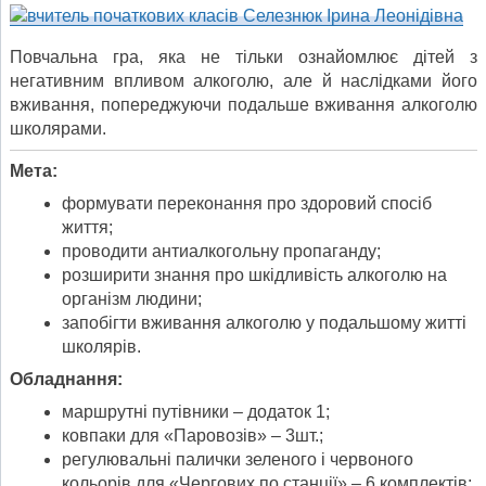
Повчальна гра, яка не тільки ознайомлює дітей з
негативним впливом алкоголю, але й наслідками його
вживання, попереджуючи подальше вживання алкоголю
школярами.
Мета:
формувати переконання про здоровий спосіб
життя;
проводити антиалкогольну пропаганду;
розширити знання про шкідливість алкоголю на
організм людини;
запобігти вживання алкоголю у подальшому житті
школярів.
Обладнання:
маршрутні путівники – додаток 1;
ковпаки для «Паровозів» – 3шт.;
регулювальні палички зеленого і червоного
кольорів для «Чергових по станції» – 6 комплектів;