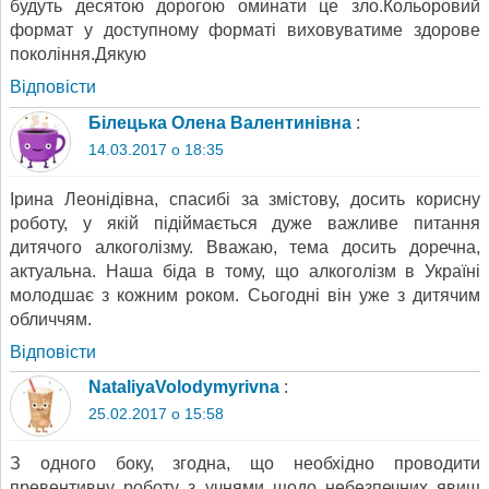
будуть десятою дорогою оминати це зло.Кольоровий
формат у доступному форматі виховуватиме здорове
покоління.Дякую
Відповіcти
Білецька Олена Валентинівна
:
14.03.2017 о 18:35
Ірина Леонідівна, спасибі за змістову, досить корисну
роботу, у якій підіймається дуже важливе питання
дитячого алкоголізму. Вважаю, тема досить доречна,
актуальна. Наша біда в тому, що алкоголізм в Україні
молодшає з кожним роком. Сьогодні він уже з дитячим
обличчям.
Відповіcти
NataliyaVolodymyrivna
:
25.02.2017 о 15:58
З одного боку, згодна, що необхідно проводити
превентивну роботу з учнями щодо небезпечних явищ