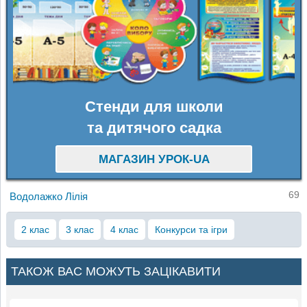
Стенди для школи
та дитячого садка
МАГАЗИН УРОК-UA
69
Водолажко Лілія
2 клас
3 клас
4 клас
Конкурси та ігри
ТАКОЖ ВАС МОЖУТЬ ЗАЦІКАВИТИ