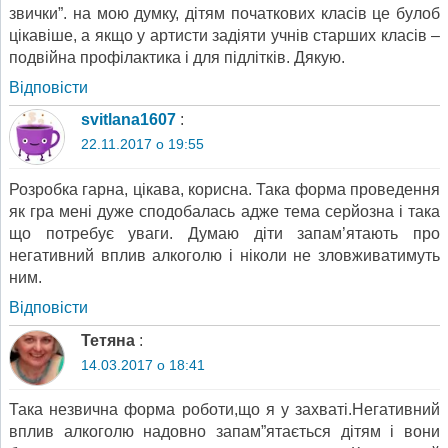
звички”. на мою думку, дітям початкових класів це булоб
цікавіше, а якщо у артисти задіяти учнів старших класів –
подвійна профілактика і для підлітків. Дякую.
Відповіcти
svitlana1607
:
22.11.2017 о 19:55
Розробка гарна, цікава, корисна. Така форма проведення
як гра мені дуже сподобалась адже тема серйозна і така
що потребує уваги. Думаю діти запам’ятають про
негативний вплив алкоголю і ніколи не зловживатимуть
ним.
Відповіcти
Тетяна
:
14.03.2017 о 18:41
Така незвична форма роботи,що я у захваті.Негативний
вплив алкоголю надовно запам”ятається дітям і вони