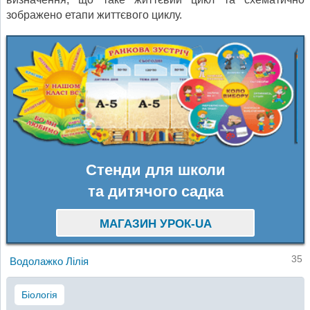
зображено етапи життєвого циклу.
Стенди для школи
та дитячого садка
МАГАЗИН УРОК-UA
35
Водолажко Лілія
Біологія