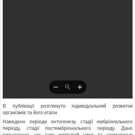
В публікації розглянуто індивідуальний розвиток
організмів та його етапи.
Наведено періоди онтогенезу, стадії ембріонального
періоду, стадії постембріонального періоду. Дано
визначення, що таке життєвий цикл та схематично