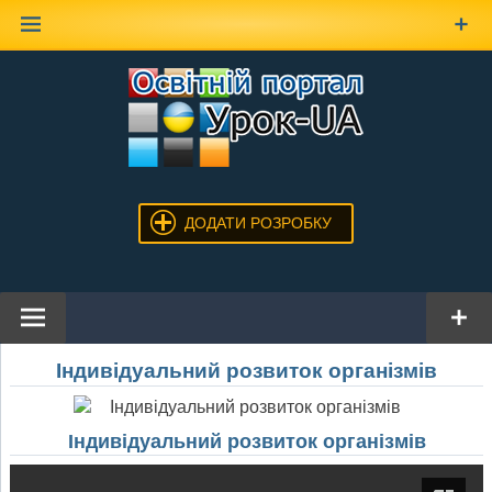
Наверх
ДОДАТИ РОЗРОБКУ
Індивідуальний розвиток організмів
Індивідуальний розвиток організмів