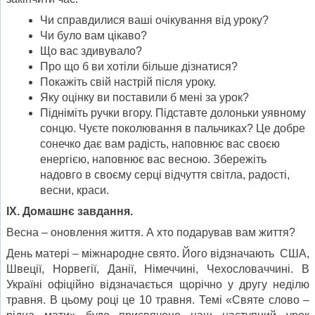
Чи справдилися ваші очікування від уроку?
Чи було вам цікаво?
Що вас здивувало?
Про що б ви хотіли більше дізнатися?
Покажіть свій настрій після уроку.
Яку оцінку ви поставили б мені за урок?
Підніміть ручки вгору. Підставте долоньки уявному
сонцю. Чуєте поколювання в пальчиках? Це добре
сонечко дає вам радість, наповнює вас своєю
енергією, наповнює вас весною. Збережіть
надовго в своєму серці відчуття світла, радості,
весни, краси.
ІХ. Домашнє завдання.
Весна – оновлення життя. А хто подарував вам життя?
День матері – міжнародне свято. Його відзначають США,
Швеції, Норвегії, Данії, Німеччині, Чехословаччині. В
Україні офіційно відзначається щорічно у другу неділю
травня. В цьому році це 10 травня. Темі «Святе слово –