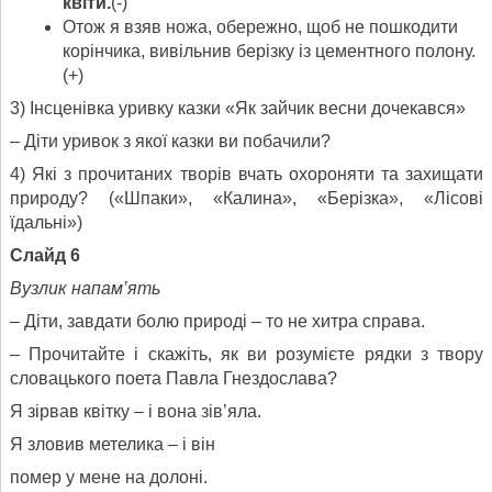
квіти.
(-)
Отож я взяв ножа, обережно, щоб не пошкодити
корінчика, вивільнив берізку із цементного полону.
(+)
3) Інсценівка уривку казки «Як зайчик весни дочекався»
– Діти уривок з якої казки ви побачили?
4) Які з прочитаних творів вчать охороняти та захищати
природу? («Шпаки», «Калина», «Берізка», «Лісові
їдальні»)
Слайд 6
Вузлик напам
’
ять
– Діти, завдати болю природі – то не хитра справа.
– Прочитайте і скажіть, як ви розумієте рядки з твору
словацького поета Павла Гнездослава?
Я зірвав квітку – і вона зів’яла.
Я зловив метелика – і він
помер у мене на долоні.