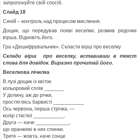
запропонуйте свій спосіб.
Слайд 18
Синій – контроль над процесом мислення.
Дощик, що передував появі веселки, розмив рядочки
вірша. Відновіть його.
Гра «Дешифрувальник». Скласти вірш про веселку
Склади вірш про веселку, вставивши в текст
слова для довідок. Виразно прочитай його.
Веселкова лічилка
В лузі дощик із квіток
кольоровий сплів _______
У долину, аж до річки,
простяглись барвисті ___________
Ось червона, перша стрічка, —
колір стиглої ___________.
Друга — наче ____________,
що оранжеві в них спинки.
Третя — жовта, наче сонце