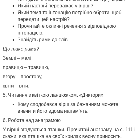
Який настрій переважає у вірші?
Який темп та інтонацію потрібно обрати, щоб
передати цей настрій?
Прочитайте окличні речення з відповідною
інтонацією.
Знайдіть рими до слів
Що таке рима?
Землі – малі,
правицю – травицю,
вгору – простору,
квіти – віти.
5. Читання з квіткою ланцюжком, «Диктори»
Кому сподобався вірш за бажанням можете
вивчити його вдома напам’ять.
6. Робота над анаграмою
У вірші згадуються пташки. Прочитай анаграму на с. 111 і
скажи, яка пташка на своїх крилах весну приносить.