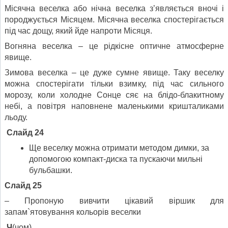
Місячна веселка або нічна веселка з’являється вночі і
породжується Місяцем. Місячна веселка спостерігається
під час дощу, який йде напроти Місяця.
Вогняна веселка – це рідкісне оптичне атмосферне
явище.
Зимова веселка – це дуже сумне явище. Таку веселку
можна спостерігати тільки взимку, під час сильного
морозу, коли холодне Сонце сяє на блідо-блакитному
небі, а повітря наповнене маленькими кришталиками
льоду.
Слайд 24
Ще веселку можна отримати методом димки, за
допомогою компакт-диска та пускаючи мильні
бульбашки.
Слайд 25
– Пропоную вивчити цікавий віршик для
запам`ятовування кольорів веселки
Ч
(чом)