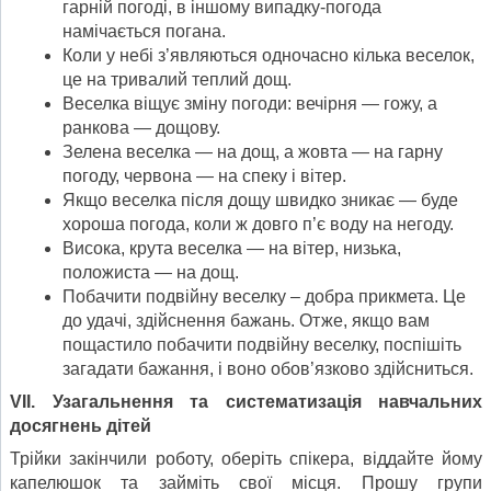
гарній погоді, в іншому випадку-погода
намічається погана.
Коли у небі з’являються одночасно кілька веселок,
це на тривалий теплий дощ.
Веселка віщує зміну погоди: вечірня — гожу, а
ранкова — дощову.
Зелена веселка — на дощ, а жовта — на гарну
погоду, червона — на спеку і вітер.
Якщо веселка після дощу швидко зникає — буде
хороша погода, коли ж довго п’є воду на негоду.
Висока, крута веселка — на вітер, низька,
положиста — на дощ.
Побачити подвійну веселку – добра прикмета. Це
до удачі, здійснення бажань. Отже, якщо вам
пощастило побачити подвійну веселку, поспішіть
загадати бажання, і воно обов’язково здійсниться.
V
ІІ. Узагальнення та систематизація навчальних
досягнень дітей
Трійки закінчили роботу, оберіть спікера, віддайте йому
капелюшок та займіть свої місця. Прошу групи