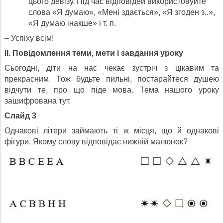
цього девізу. Під час відповідей використовуйте
слова «Я думаю», «Мені здається», «Я згоден з..»,
«Я думаю інакше» і т. п.
– Успіху всім!
ІІ. Повідомлення теми, мети і завдання уроку
Сьогодні, діти на нас чекає зустріч з цікавим та
прекрасним. Тож будьте пильні, постарайтеся душею
відчути те, про що піде мова. Тема нашого уроку
зашифрована тут.
Слайд 3
Однакові літери займають ті ж місця, що й однакові
фігури. Якому слову відповідає нижній малюнок?