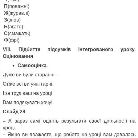
П
(поважні)
Ж
(журавлі)
З
(знов)
Б
(агато)
С
(смажать)
Ф
(фрі)
V
ІІІ. Підбиття підсумків інтегрованого уроку.
Оцінювання
Самооцінка.
Дуже ви були старанні –
Отже всі ви учні гарні.
І за труд ваш на уроці
Вам подякувати хочу!
Слайд 28
–
А зараз самі оцініть результати своєї діяльності на
уроці.
– Якщо ви вважаєте, що робота на уроці вам давалась