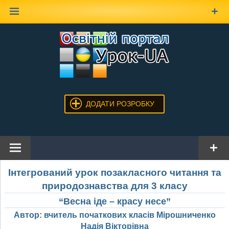
Наверх
ДОДАТИ РОЗРОБКУ
Інтегрований урок позакласного читання та
природознавства для 3 класу
“Весна іде – красу несе”
Автор: вчитель початкових класів Мірошниченко
Надія Вікторівна