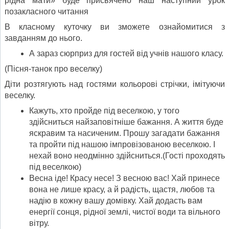
рідна мати» буде присвячено наш наступний урок
позакласного читання
В класному куточку ви зможете ознайомитися з
завданням до нього.
А зараз сюрприз для гостей від учнів нашого класу.
(Пісня-танок про веселку)
Діти розтягують над гостями кольорові стрічки, імітуючи
веселку.
Кажуть, хто пройде під веселкою, у того
здійсниться найзаповітніше бажання. А життя буде
яскравим та насиченим. Прошу загадати бажання
та пройти під нашою імпровізованою веселкою. І
нехай воно неодмінно здійсниться.(Гості проходять
під веселкою)
Весна іде! Красу несе! З весною вас! Хай принесе
вона не лише красу, а й радість, щастя, любов та
надію в кожну вашу домівку. Хай додасть вам
енергії сонця, рідної землі, чистої води та вільного
вітру.