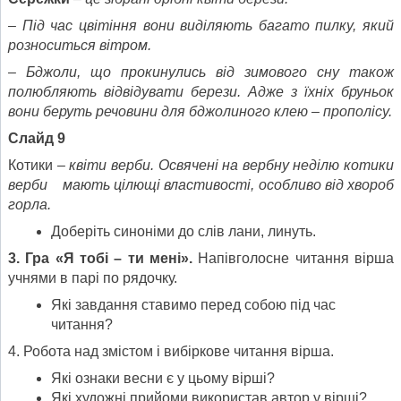
– Під час цвітіння вони виділяють багато пилку, який
розноситься вітром.
– Бджоли, що прокинулись від зимового сну також
полюбляють відвідувати берези. Адже з їхніх бруньок
вони беруть речовини для бджолиного клею – прополісу.
Слайд 9
Котики –
квіти верби. Освячені на вербну неділю котики
верби мають цілющі властивості, особливо від хвороб
горла.
Доберіть синоніми до слів лани, линуть.
3. Гра «Я тобі – ти мені».
Напівголосне читання вірша
учнями в парі по рядочку.
Які завдання ставимо перед собою під час
читання?
4. Робота над змістом і вибіркове читання вірша.
Які ознаки весни є у цьому вірші?
Які художні прийоми використав автор у вірші?