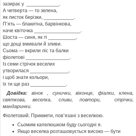
зазирає у ____________.
А четверта — то зелена,
як листок берізки, ___________.
П’ять — блакитна, барвінкова,
наче квіточка _________________.
Шоста — синя, як ті __________,
що дощі вмивали й зливи.
Сьома — вкрили ліс та балки
фіолетові ________________.
Із семи стрічок веселих
утворилася ______________,
і щоб знати кольори,
їх ти ще раз _____________.
Довідка:
вінок , сунички, віконце, фіалки, клена,
святкова, веселка, сливи, повтори, стрічки,
мандаринки.
Фіолетовий. Прикмети, пов’язані з веселкою.
Сьомим капелюшком буду сьогодні я.
Якщо веселка розташовується високо — бути