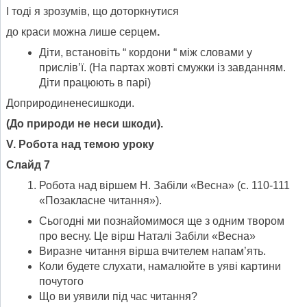
І тоді я зрозумів, що доторкнутися
до краси можна лише серцем
.
Діти, встановіть “ кордони “ між словами у
прислів’ї. (На партах жовті смужки із завданням.
Діти працюють в парі)
Доприродиненесишкоди.
(До природи не неси шкоди).
V
.
Робота над темою уроку
Слайд 7
Робота над віршем Н. Забіли «Весна» (с. 110-111
«Позакласне читання»).
Сьогодні ми познайомимося ще з одним твором
про весну. Це вірш Наталі Забіли «Весна»
Виразне читання вірша вчителем напам’ять.
Коли будете слухати, намалюйте в уяві картини
почутого
Що ви уявили під час читання?