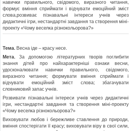
навички правильного, свідомого, виразного читання,
формує вміння сприймати і відчувати емоційний зміст
слова,розвиває пізнавальні інтереси учнів через
дидактичні ігри, нестандартні завдання та створення міні-
проекту «Чому веселка різнокольорова?»
Тема.
Весна іде – красу несе.
Мета.
За допомогою літературних творів поглибити
знання дітей про найхарактерніші ознаки весни,
удосконалювати навички правильного, свідомого,
виразного читання; формувати вміння сприймати і
відчувати емоційний зміст слова; збагачувати
словниковий запас учнів.
Розвивати пізнавальні інтереси учнів через дидактичні
ігри, нестандартні завдання та створення міні-проекту
«Чому веселка різнокольорова?»
Виховувати любов і бережливе ставлення до природи,
вміння спостерігати її красу; виховувати віру в свої сили,