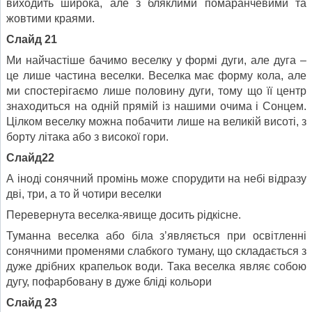
виходить широка, але з бляклими помаранчевими та
жовтими краями.
Слайд 21
Ми найчастіше бачимо веселку у формі дуги, але дуга –
це лише частина веселки. Веселка має форму кола, але
ми спостерігаємо лише половину дуги, тому що її центр
знаходиться на одній прямій із нашими очима і Сонцем.
Цілком веселку можна побачити лише на великій висоті, з
борту літака або з високої гори.
Слайд22
А іноді сонячний промінь може спорудити на небі відразу
дві, три, а то й чотири веселки
Перевернута веселка-явище досить рідкісне.
Туманна веселка або біла з’являється при освітленні
сонячними променями слабкого туману, що складається з
дуже дрібних крапельок води. Така веселка являє собою
дугу, пофарбовану в дуже бліді кольори
Слайд 23