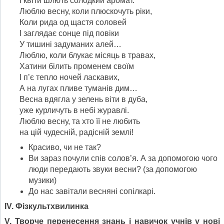
І квіти шлють солодкий аромат.
Люблю весну, коли плюскочуть ріки,
Коли рида од щастя соловей
І заглядає сонце під повіки
У тишині задуманих алей…
Люблю, коли блукає місяць в травах,
Хатини білить променем своїм
І п’є тепло ночей ласкавих,
А на лугах пливе туманів дим…
Весна вдягла у зелень віти в дуба,
уже курличуть в небі журавлі.
Люблю весну, та хто її не любить
на цій чудесній, радісній землі!
Красиво, чи не так?
Ви зараз почули спів солов’я. А за допомогою чого
люди передають звуки весни? (за допомогою
музики)
До нас завітали весняні сопілкарі.
IV
.
Фізкультхвилинка
V
.
Творче перенесення знань і навичок учнів у нові