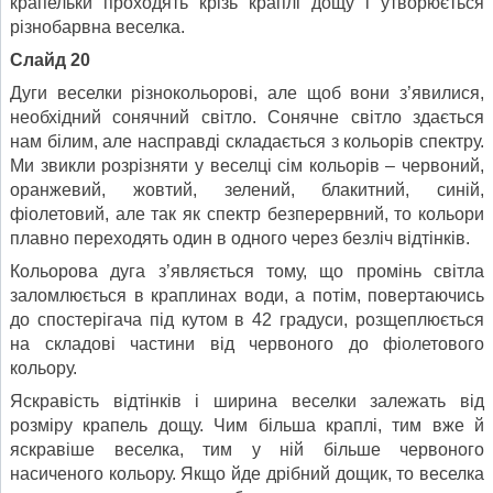
крапельки проходять крізь краплі дощу і утворюється
різнобарвна веселка.
Слайд 20
Дуги веселки різнокольорові, але щоб вони з’явилися,
необхідний сонячний світло. Сонячне світло здається
нам білим, але насправді складається з кольорів спектру.
Ми звикли розрізняти у веселці сім кольорів – червоний,
оранжевий, жовтий, зелений, блакитний, синій,
фіолетовий, але так як спектр безперервний, то кольори
плавно переходять один в одного через безліч відтінків.
Кольорова дуга з’являється тому, що промінь світла
заломлюється в краплинах води, а потім, повертаючись
до спостерігача під кутом в 42 градуси, розщеплюється
на складові частини від червоного до фіолетового
кольору.
Яскравість відтінків і ширина веселки залежать від
розміру крапель дощу. Чим більша краплі, тим вже й
яскравіше веселка, тим у ній більше червоного
насиченого кольору. Якщо йде дрібний дощик, то веселка