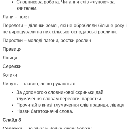
Словникова робота. Читання слів «луною» за
вчителем.
Лани – поля
Перелоги – ділянки землі, які не обробляли більше року і
не вирощували на них сільськогосподарські рослини.
Паростки – молоді пагони, ростки рослин
Правиця
Лівиця
Сережки
Котики
Линуть – плавно, легко рухаються
За допомогою словникової скриньки дай
тлумачення словам перелоги, паростки.
Прочитай в книзі тлумачення слів правиця, лівиця.
Назви багатозначні слова.
Слайд 8
Сережки
– це зібрані дрібні квіти берези.