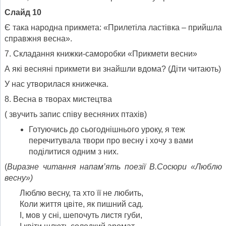
Слайд 10
Є така народна прикмета: «Прилетіла ластівка – прийшла
справжня весна».
7. Складання книжки-саморобки «Прикмети весни»
А які весняні прикмети ви знайшли вдома? (Діти читають)
У нас утворилася книжечка.
8. Весна в творах мистецтва
( звучить запис співу весняних птахів)
Готуючись до сьогоднішнього уроку, я теж
перечитувала твори про весну і хочу з вами
поділитися одним з них.
(
Виразне читання напам
’
ять поезії В.Сосюри «Люблю
весну»)
Люблю весну, та хто її не любить,
Коли життя цвіте, як пишний сад.
І, мов у сні, шепочуть листя губи,