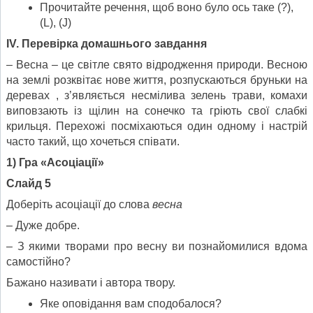
Прочитайте речення, щоб воно було ось таке (?),
(L), (J)
І
V
.
Перевірка домашнього завдання
– Весна – це світле свято відродження природи. Весною
на землі розквітає нове життя, розпускаються бруньки на
деревах , з’являється несмілива зелень трави, комахи
виповзають із щілин на сонечко та гріють свої слабкі
крильця. Перехожі посміхаються один одному і настрій
часто такий, що хочеться співати.
1) Гра «Асоціації»
Слайд 5
Доберіть асоціації до слова
весна
– Дуже добре.
– З якими творами про весну ви познайомилися вдома
самостійно?
Бажано називати і автора твору.
Яке оповідання вам сподобалося?