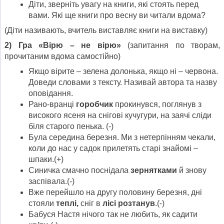
Діти, зверніть увагу на книги, які стоять перед
вами. Які ще книги про весну ви читали вдома?
(Діти називають, вчитель виставляє книги на виставку)
2) Гра «Вірю – не вірю»
(запитання по творам,
прочитаним вдома самостійно)
Якщо вірите – зелена долонька, якщо ні – червона.
Доведи словами з тексту. Називай автора та назву
оповідання.
Рано-вранці
горобчик
прокинувся, поглянув з
високого ясеня на снігові кучугури, на заячі сліди
біля старого пенька. (-)
Була середина березня. Ми з нетерпінням чекали,
коли до нас у садок прилетять старі знайомі –
шпаки.(+)
Синичка смачно поснідала
зернятками
й знову
заспівала.(-)
Вже перейшло на другу половину березня, дні
стояли
теплі,
сніг в
лісі розтанув
.(-)
Бабуся Настя нічого так не любить, як садити