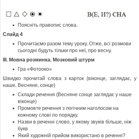
Поясніть правопис слова.
Слайд 4
Прочитаємо разом тему уроку. Отже, всі розмови
сьогодні будуть тільки про неї, про весну.
ІІІ. Мовна розминка. Мозковий штурм
Гра «Фотооко»
Швидко прочитай слова з карток (віконце, заглядає, у
наше, Весняне, сонце)
Склади речення (Весняне сонце заглядає у наше
віконце)
Промовте речення з логічним наголосом на
кожному слові по порядку.
Назви в реченні слово, у якому звуків більше, ніж
букв
Який художній прийом використано в реченні?