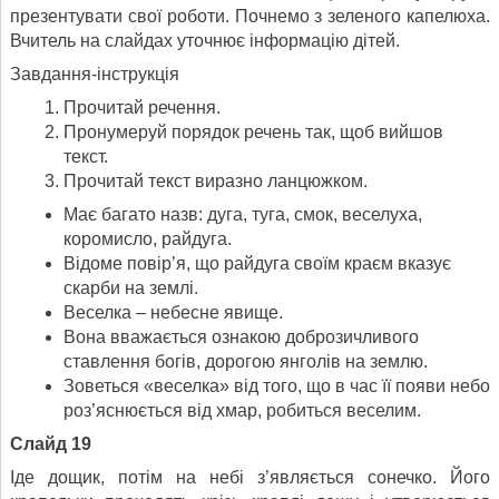
презентувати свої роботи. Почнемо з зеленого капелюха.
Вчитель на слайдах уточнює інформацію дітей.
Завдання-інструкція
Прочитай речення.
Пронумеруй порядок речень так, щоб вийшов
текст.
Прочитай текст виразно ланцюжком.
Має багато назв: дуга, туга, смок, веселуха,
коромисло, райдуга.
Відоме повір’я, що райдуга своїм краєм вказує
скарби на землі.
Веселка – небесне явище.
Вона вважається ознакою доброзичливого
ставлення богів, дорогою янголів на землю.
Зоветься «веселка» від того, що в час її появи небо
роз’яснюється від хмар, робиться веселим.
Слайд 19
Іде дощик, потім на небі з’являється сонечко. Його