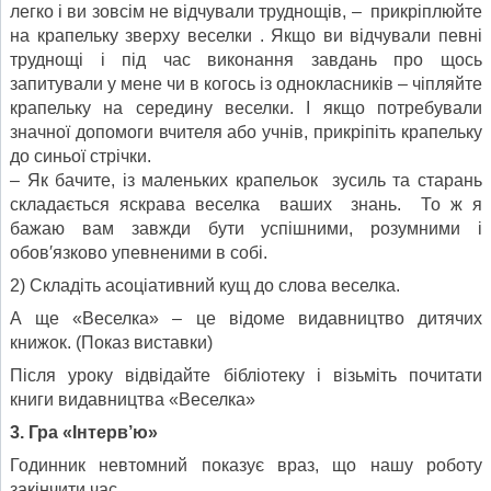
легко і ви зовсім не відчували труднощів, – прикріплюйте
на крапельку зверху веселки . Якщо ви відчували певні
труднощі і під час виконання завдань про щось
запитували у мене чи в когось із однокласників – чіпляйте
крапельку на середину веселки. І якщо потребували
значної допомоги вчителя або учнів, прикріпіть крапельку
до синьої стрічки.
– Як бачите, із маленьких крапельок зусиль та старань
складається яскрава веселка ваших знань. То ж я
бажаю вам завжди бути успішними, розумними і
обов′язково упевненими в собі.
2) Складіть асоціативний кущ до слова веселка.
А ще «Веселка» – це відоме видавництво дитячих
книжок. (Показ виставки)
Після уроку відвідайте бібліотеку і візьміть почитати
книги видавництва «Веселка»
3. Гра «Інтерв’ю»
Годинник невтомний показує враз, що нашу роботу
закінчити час.