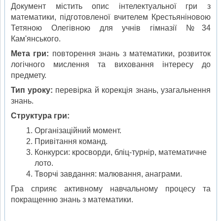
Документ містить опис інтелектуальної гри з
математики, підготовленої вчителем Крестьяніновою
Тетяною Олегівною для учнів гімназії №34
Кам'янського.
Мета гри:
повторення знань з математики, розвиток
логічного мислення та виховання інтересу до
предмету.
Тип уроку:
перевірка й корекція знань, узагальнення
знань.
Структура гри:
Організаційний момент.
Привітання команд.
Конкурси: кросворди, бліц-турнір, математичне
лото.
Творчі завдання: малювання, анаграми.
Гра сприяє активному навчальному процесу та
покращенню знань з математики.