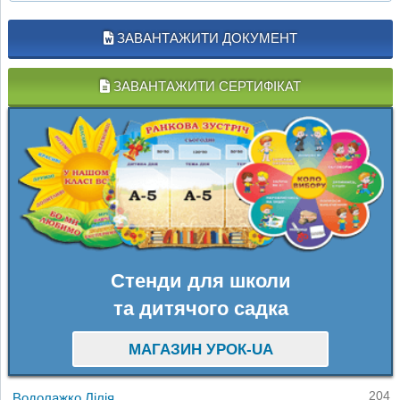
ЗАВАНТАЖИТИ ДОКУМЕНТ
ЗАВАНТАЖИТИ СЕРТИФІКАТ
Стенди для школи
та дитячого садка
МАГАЗИН УРОК-UA
204
Водолажко Лілія