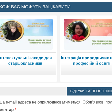
КОЖ ВАС МОЖУТЬ ЗАЦІКАВИТИ
Інтелектуальні заходи для
Інтеграція природничих н
старшокласників
професійній освіті
ВІДГУКИ ТА ПРОПОЗИЦІ
ша e-mail адреса не оприлюднюватиметься.
Обов’язкові по
ментар
*