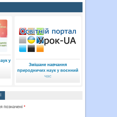
аук у
Змішане навчання
природничих наук у воєнний
час
Ї
ля позначені
*