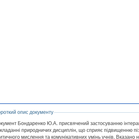
ороткий опис документу
кумент Бондаренко Ю.А. присвячений застосуванню інтера
кладанні природничих дисциплін, що сприяє підвищенню піз
итичного мислення та комунікативних умінь учнів. Вказано на 