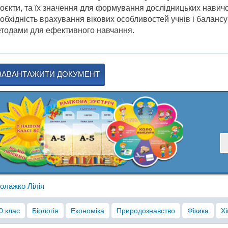
оєкти, та їх значення для формування дослідницьких навичок
обхідність врахування вікових особливостей учнів і баланс
тодами для ефективного навчання.
ЗАВАНТАЖИТИ ДОКУМЕНТ
олажко Лілія
0 клас
Біологія
Економіка
Природознавство
Фізика
Хі