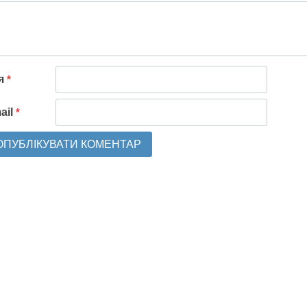
'я
*
ail
*