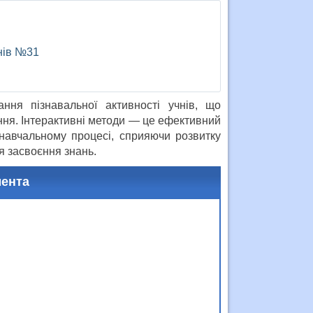
енів №31
ння пізнавальної активності учнів, що
ння. Інтерактивні методи — це ефективний
 навчальному процесі, сприяючи розвитку
я засвоєння знань.
мента