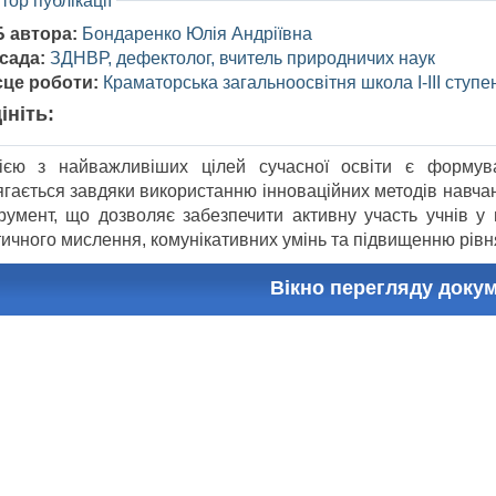
тор публікації
Б автора:
Бондаренко Юлія Андріївна
сада:
ЗДНВР, дефектолог, вчитель природничих наук
сце роботи:
Краматорська загальноосвітня школа І-ІІІ ступ
ініть:
ією з найважливіших цілей сучасної освіти є формува
ягається завдяки використанню інноваційних методів навча
трумент, що дозволяє забезпечити активну участь учнів у
тичного мислення, комунікативних умінь та підвищенню рівн
Вікно перегляду доку