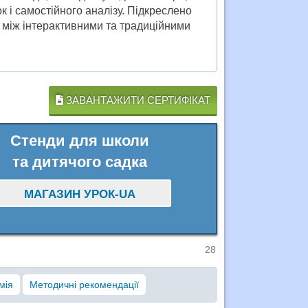
 і самостійного аналізу. Підкреслено
у між інтерактивними та традиційними
ЗАВАНТАЖИТИ СЕРТИФІКАТ
Стенди для школи
та дитячого садка
МАГАЗИН УРОК-UA
28
мія
Методичні рекомендації