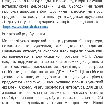
методичної літератури для широкої аудиторії покупців,
встановлюючи демократичні ціни. Сьогодні книгарня
пропонує широкий вибір підручників та посібників з усіх
предметів по доступній ціні. Тут знайдеться друкована
література усіх популярних авторів і видавництв –
https://www.bookletka.com/
Книжковий ряд Буклетки.
Ми реалізуємо широкий спектр друкованої літератури,
навчальної та художньої, для дітей та підлітків.
Навчальна література охоплює весь перелік предметів,
які вивчаються згідно офіційної програми МОН. Сюди
входять підручники та зошити з окремих дисциплін, а
також комплексні навчально-методичні видання, зокрема
посібники для підготовки до ДПА і ЗНО. Ці посібники
дозволяють швидко відновити та підвищити рівень
предметної кваліфікації, щоб успішно пройти будь-який
екзамен. Окрему увагу заслуговує література для ДНЗ,
завдяки їй дошкільнята зможуть з легкістю освоїти
необхідні знання та здобути корисні навички. Усі
матеріали відповідають вимогам програми Нової