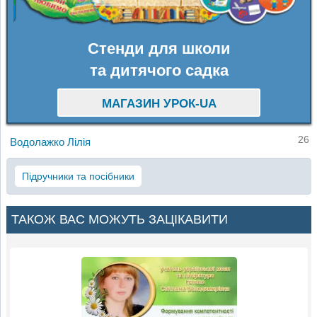
Стенди для школи
та дитячого садка
МАГАЗИН УРОК-UA
26
Водолажко Лілія
Підручники та посібники
ТАКОЖ ВАС МОЖУТЬ ЗАЦІКАВИТИ