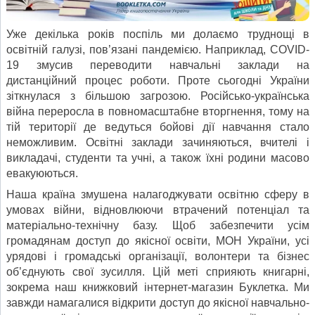
Уже декілька років поспіль ми долаємо труднощі в
освітній галузі, пов’язані пандемією. Наприклад, COVID-
19 змусив переводити навчальні заклади на
дистанційний процес роботи. Проте сьогодні України
зіткнулася з більшою загрозою. Російсько-українська
війна переросла в повномасштабне вторгнення, тому на
тій території де ведуться бойові дії навчання стало
неможливим. Освітні заклади зачиняються, вчителі і
викладачі, студенти та учні, а також їхні родини масово
евакуюються.
Наша країна змушена налагоджувати освітню сферу в
умовах війни, відновлюючи втрачений потенціал та
матеріально-технічну базу. Щоб забезпечити усім
громадянам доступ до якісної освіти, МОН України, усі
урядові і громадські організації, волонтери та бізнес
об’єднують свої зусилля. Цій меті сприяють книгарні,
зокрема наш книжковий інтернет-магазин Буклетка. Ми
завжди намагалися відкрити доступ до якісної навчально-