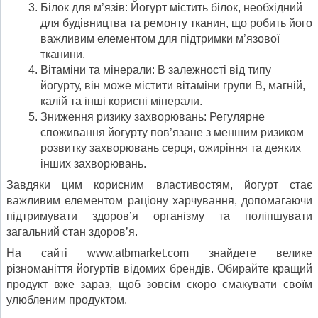
Білок для м’язів: Йогурт містить білок, необхідний
для будівництва та ремонту тканин, що робить його
важливим елементом для підтримки м’язової
тканини.
Вітаміни та мінерали: В залежності від типу
йогурту, він може містити вітаміни групи B, магній,
калій та інші корисні мінерали.
Зниження ризику захворювань: Регулярне
споживання йогурту пов’язане з меншим ризиком
розвитку захворювань серця, ожиріння та деяких
інших захворювань.
Завдяки цим корисним властивостям, йогурт стає
важливим елементом раціону харчування, допомагаючи
підтримувати здоров’я організму та поліпшувати
загальний стан здоров’я.
На сайті www.atbmarket.com знайдете велике
різноманіття йогуртів відомих брендів. Обирайте кращий
продукт вже зараз, щоб зовсім скоро смакувати своїм
улюбленим продуктом.