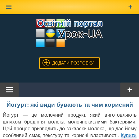
Наверх
ДОДАТИ РОЗРОБКУ
Йогурт: які види бувають та чим корисний
Йогурт — це молочний продукт, який виготовляють
шляхом бродіння молока молочнокислими бактеріями.
Цей процес призводить до закваски молока, що дає йому
особливий смак, текстуру та корисні властивості.
Купити