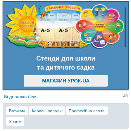
Стенди для школи
та дитячого садка
МАГАЗИН УРОК-UA
40
Водолажко Лілія
Батькам
Корисні поради
Професійна освіта
Учням