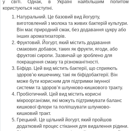
у світі. Однак, в Україні найбільшим попитом
користуються наступні.
Натуральний. Це базовий вид йогурту,
виготовлений з молока та живих бактерій культури.
Він має природний смак, без додавання цукру або
інших ароматизаторів.
Фруктовий. Йогурт, який містить додавання
смакових добавок, таких як фрукти, ягоди, або
фруктові сиропи. Зазвичай це зроблено для
покращення смаку та різноманітності.
Біфідо. Цей вид містить бактерії, що сприяють
здоров’ю кишечнику, такі як біфідобактерії. Він
може бути корисним для підтримки імунної
системи та здоров’я шлунково-кишкового тракту.
Пробіотичний. Цей вид містить корисні
мікроорганізми, які можуть підтримувати баланс
кишкової флори та поліпшувати шлунково-
кишковий тракт.
Грецький. Це щільний йогурт, який пройшов
додатковий процес стікання для видалення рідини.