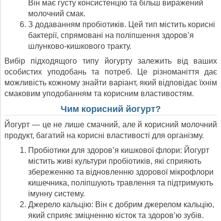
Він має густу консистенцію та більш виражений
молочний смак.
З додаванням пробіотиків. Цей тип містить корисні
бактерії, спрямовані на поліпшення здоров’я
шлунково-кишкового тракту.
Вибір підходящого типу йогурту залежить від ваших
особистих уподобань та потреб. Це різноманіття дає
можливість кожному знайти варіант, який відповідає їхнім
смаковим уподобанням та корисним властивостям.
Чим корисний йогурт?
Йогурт — це не лише смачний, але й корисний молочний
продукт, багатий на корисні властивості для організму.
Пробіотики для здоров’я кишкової флори: Йогурт
містить живі культури пробіотиків, які сприяють
збереженню та відновленню здорової мікрофлори
кишечника, поліпшують травлення та підтримують
імунну систему.
Джерело кальцію: Він є добрим джерелом кальцію,
який сприяє зміцненню кісток та здоров’ю зубів.