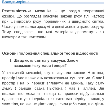
Релятивістська механіка
– це розділ теоретичної
фізики, що розглядає класичні закони руху тіл (часток)
при швидкостях руху, порівнянних із швидкістю світла.
Часто учням важко зрозуміти деякі аспекти цього розділу.
Тому, сподіваюся, що мої матеріали допоможуть, як
школярам так і вчителям.
Основні положення спеціальної теорії відносності
Швидкість світла у вакуумі. Закон
взаємозв’язку маси і енергії
У класичній механіці, яку описували закони Ньютона,
простір і час вважають незалежними сутностями. Є час і
простір і на їх перебіг вплинути не можна. Таку саму
думку ( раніше Ісаака Ньютона ) мав і Галілей. Він
вважав, що механічні явища та процеси відбуваються
однаково в усіх інерціальних системах відліку – таких, у
яких тіло, на яке не діють жодні сили (або сили, що діють