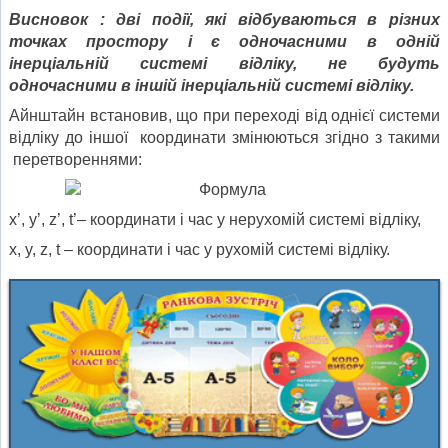
Висновок : дві події, які відбуваються в різних
точках простору і є одночасними в одній
інерціальній системі відліку, не будуть
одночасними в іншій інерціальній системі відліку.
Айнштайн встановив, що при переході від однієї системи
відліку до іншої координати змінюються згідно з такими
перетвореннями:
x’, y’, z’, t’– координати і час у нерухомій системі відліку,
x, y, z, t – координати і час у рухомій системі відліку.