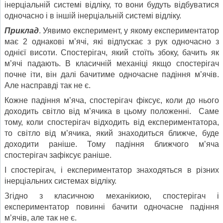
інерціальній системі відліку, то вони будуть відбуватися
одночасно і в іншій інерціальній системі відліку.
Приклад
. Уявимо експеримент, у якому експериментатор
має 2 однакові м’ячі, які відпускає з рук одночасно з
однієї висоти. Спостерігач, який стоїть збоку, бачить як
м’ячі падають. В класичній механіці якщо спостерігач
почне іти, він далі бачитиме одночасне падіння м’ячів.
Але насправді так не є.
Кожне падіння м’яча, спостерігач фіксує, коли до нього
доходить світло від м’ячика в цьому положенні. Саме
тому, коли спостерігач відходить від експериментатора,
то світло від м’ячика, який знаходиться ближче, буде
доходити раніше. Тому падіння ближчого м’яча
спостерігач зафіксує раніше.
І спостерігач, і експериментатор знаходяться в різних
інерціальних системах відліку.
Згідно з класичною механікиою, спостерігач і
експериментатор повинні бачити одночасне падіння
м’ячів, але так не є.