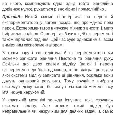
на нього, компенсують одна одну, тобто рівнодійна
дорівнює нулю), рухається рівномірно і прямолінійно .
Приклад.
Нехай маємо спостерігача на пероні й
експериментатора у вагоні поїзда, що проїжджає повз
перон. Експериментатор випускає м’ячик з висоти 1 метр
і міряє час падіння. Спостерігач бачить цей експеримент і
також міряє час падіння. Цей час буде однаковим з часом
виміряним експериментатором.
З точки зору і спостерігача, й експериментатора ми
можемо записати рівняння Ньютона та рівняння руху.
Оскільки для двох систем відліку (вагон і перон)
експеримент перебігає однаково, то не відіграє ролі, для
якої системи відліку записати ці рівняння, оскільки вони
дадуть однаковий результат. Тому зручніше вибрати
систему відліку вагон, бо там у початковий момент часу
м’ячик був нерухомий.
У класичній механіці завжди існувала така «зручна»
система відліку. Але згодом такий підхід був
неправильним чи незручним для деяких задач, а саме: