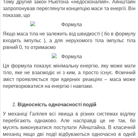
Тому другий закон Ньютона «недосконалий». Айнштайн
запропонував переглянути концепцію маси та енергії. Він
показав, що
Якщо маса тіла не залежить від швидкості ( бо в формулу
входить імпульс ), а для нерухомого тіла імпульс тіла
рівний 0, то отримаємо
Ця формула показує мінімальну енергію, яку може мати
тіло, яке не взаємодіє ні з ким, а просто існує. Фізичний
зміст проявляється при ядерних реакціях – маса може
перетворюватися на енергію і навпаки.
Відносність одночасності подій
У механіці Галілея всі явища в різних системах відліку
перебігають однаково. Але насправді це не так, бо
мусять виконуватися постулати Айнштайна. В класичній
механіц якщо дві події відбуваються одночасно в одній