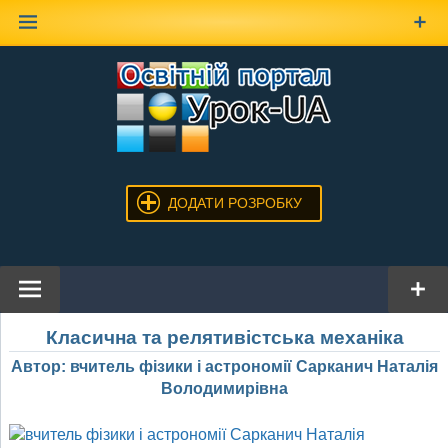
Наверх
ДОДАТИ РОЗРОБКУ
Класична та релятивістська механіка
Автор: вчитель фізики і астрономії Сарканич Наталія
Володимирівна