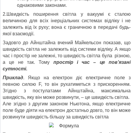
однаковими законами.
2.Швидкість поширення світла у вакуумі є сталою
величиною для всіх інерціальних системах відліку і не
залежить від їх руху; вона є граничною в передачі будь-
якої взаємодії.
Задовго до Айнштайна вчений Майкельсон показав, що
швидкість світла не залежить від системи відліку. А якщо
час і простір не залежні, то швидкість світла була різною,
а це не так. Тому
простір і час – це пов’язані
сутності.
Приклад
. Якщо на електрон діє електричне поле з
певною силою F, то він рухатиметься з прискоренням.
Згідно з постулатами Айнштайна, максимальна
швидкість, яку він може розвинути, – це швидкість світла.
Але згідно з другим законом Ньютона, якщо електричне
поле буде діяти на електрон достатньо довго, то він може
розвинути швидкість більшу за швидкість світла