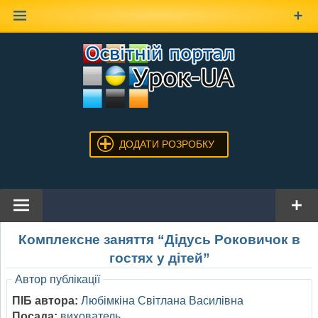
Наверх
ДОДАТИ РОЗРОБКУ
Комплексне заняття “Дідусь Роковичок в
гостях у дітей”
Автор публікації
ПІБ автора:
Любімкіна Світлана Василівна
Посада:
вихователь