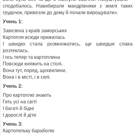
сподобалось. Навибирали мандрівники з землі таких
грудочок, привезли до дому й почали вирощувати».
Учень 1:
Завезена з країв заморських
Картопля всюди прижилась
І швидко стала розмножатись, ще швидше слава
розтеклась.
І ось тепер та картоплина
Повсюди княжить на столі.
Вона тут, поряд, щохвилини,
Вона і в місті, і в селі.
Учень 2:
Про картоплю знають
Геть усі на світі
І багаті й бідні
І дорослі й діти
Учень 3:
Картопельку бараболю