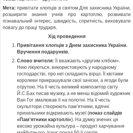
Мета:
привітати хлопців зі святом Для захисника України,
розширити знання учнів про картоплю, розвивати
пізнавальний інтерес, швидкість, спритність, виховувати
повагу до праці трударя.
Хід проведення
Привітання хлопців з Днем захисника України.
Вручення подарунків.
Слово вчителя:
Її вважають «другим хлібом».
Нею лікуються, використовують у народному
господарстві, про неї складають вірші. Її квітами
королеви прикрашували свої зачіски, а ягоди були
отрутою. На її честь великий композитор світу
Й.С.Бах писав музику, а не менш відомий художник
Ван Гог змалював її на полотні. На її честь
скульптори створюють пам’ятники, вдячні
прихильники відкривають музеї (
показ слайдів
«Пам’ятники картоплі»
). На думку вчених ця
високо урожайна культура – продукт харчування
майбутнього. Існує понад 50 її сортів.