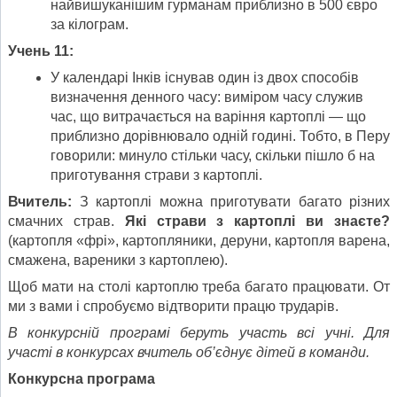
найвишуканішим гурманам приблизно в 500 євро
за кілограм.
Учень 11:
У календарі Інків існував один із двох способів
визначення денного часу: виміром часу служив
час, що витрачається на варіння картоплі — що
приблизно дорівнювало одній годині. Тобто, в Перу
говорили: минуло стільки часу, скільки пішло б на
приготування страви з картоплі.
Вчитель:
З картоплі можна приготувати багато різних
смачних страв.
Які страви з картоплі ви знаєте?
(картопля «фрі», картопляники, деруни, картопля варена,
смажена, вареники з картоплею).
Щоб мати на столі картоплю треба багато працювати. От
ми з вами і спробуємо відтворити працю трударів.
В конкурсній програмі беруть участь всі учні. Для
участі в конкурсах вчитель об’єднує дітей в команди.
Конкурсна програма