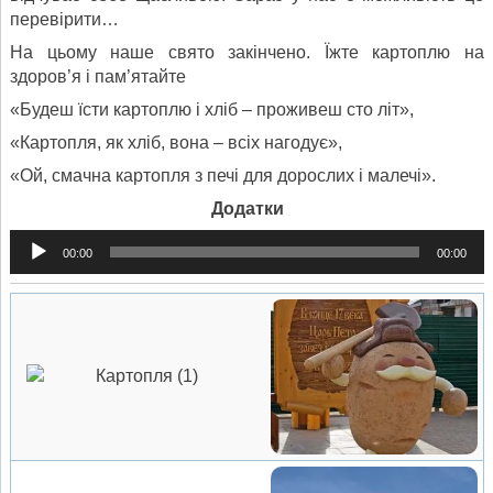
перевірити…
На цьому наше свято закінчено. Їжте картоплю на
здоров’я і пам’ятайте
«Будеш їсти картоплю і хліб – проживеш сто літ»,
«Картопля, як хліб, вона – всіх нагодує»,
«Ой, смачна картопля з печі для дорослих і малечі».
Додатки
Аудіопрогравач
00:00
00:00