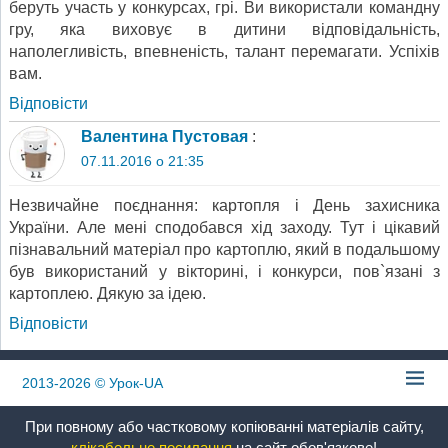
беруть участь у конкурсах, грі. Ви використали командну
гру, яка виховує в дитини відповідальність,
наполегливість, впевненість, талант перемагати. Успіхів
вам.
Відповіcти
Валентина Пустовая
:
07.11.2016 о 21:35
Незвичайне поєднання: картопля і День захисника
України. Але мені сподобався хід заходу. Тут і цікавий
пізнавальний матеріал про картоплю, який в подальшому
був використаний у вікторині, і конкурси, пов`язані з
картоплею. Дякую за ідею.
Відповіcти
2013-2026
© Урок-UA
При повному або частковому копіюванні матеріалів сайту,
клікабельне посилання
на сайт обов'язкове!