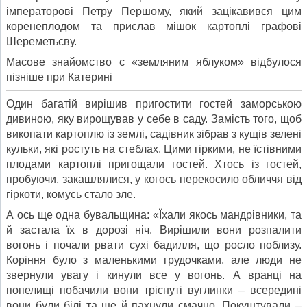
імператорові Петру Першому, який зацікавився цим
коренеплодом та прислав мішок картоплі графові
Шереметьєву.
Масове знайомство с «земляним яблуком» відбулося
пізніше при Катерині
Один багатій вирішив пригостити гостей заморською
дивиною, яку вирощував у себе в саду. Замість того, щоб
викопати картоплю із землі, садівник зібрав з кущів зелені
кульки, які ростуть на стеблах. Цими гіркими, не їстівними
плодами картоплі пригощали гостей. Хтось із гостей,
пробуючи, закашлялися, у когось перекосило обличчя від
гіркоти, комусь стало зле.
А ось ще одна бувальщина: «Їхали якось мандрівники, та
й застала їх в дорозі ніч. Вирішили вони розпалити
вогонь і почали рвати сухі бадилля, що росло поблизу.
Коріння було з маленькими грудочками, але люди не
звернули увагу і кинули все у вогонь. А вранці на
попелищі побачили вони тріснуті вуглинки – всередині
вони були білі та ще й пахнули смачно. Покуштували –