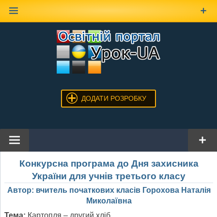
Наверх
ДОДАТИ РОЗРОБКУ
Конкурсна програма до Дня захисника
України
для учнів третього класу
Автор: вчитель початкових класів Горохова Наталія
Миколаївна
Тема:
Картопля – другий хліб