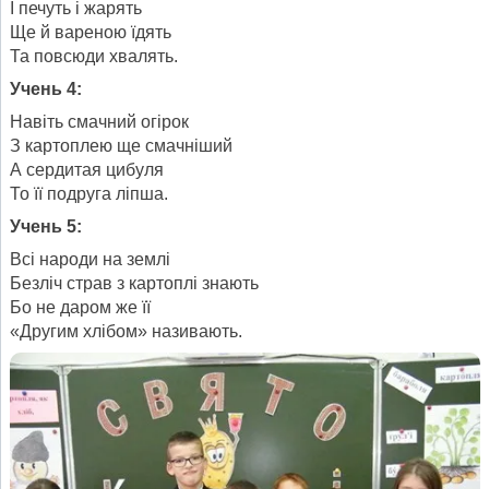
І печуть і жарять
Ще й вареною їдять
Та повсюди хвалять.
Учень 4:
Навіть смачний огірок
З картоплею ще смачніший
А сердитая цибуля
То її подруга ліпша.
Учень 5:
Всі народи на землі
Безліч страв з картоплі знають
Бо не даром же її
«Другим хлібом» називають.