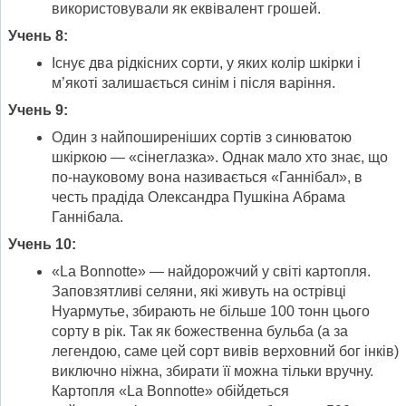
використовували як еквівалент грошей.
Учень 8:
Існує два рідкісних сорти, у яких колір шкірки і
м’якоті залишається синім і після варіння.
Учень 9:
Один з найпоширеніших сортів з синюватою
шкіркою — «сінеглазка». Однак мало хто знає, що
по-науковому вона називається «Ганнібал», в
честь прадіда Олександра Пушкіна Абрама
Ганнібала.
Учень 10:
«La Bonnotte» — найдорожчий у світі картопля.
Заповзятливі селяни, які живуть на острівці
Нуармутье, збирають не більше 100 тонн цього
сорту в рік. Так як божественна бульба (а за
легендою, саме цей сорт вивів верховний бог інків)
виключно ніжна, збирати її можна тільки вручну.
Картопля «La Bonnotte» обійдеться