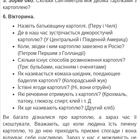
5. Зорке око.
Скільки сантиметрів між двома тарілками з
картоплею?
6. Вікторина.
Назвіть батьківщину картоплі. (Перу і Чилі)
Де в наш час зустрічається дикоростучий
картоплю? (У Центральній і Південній Америці)
Коли, звідки і ким картоплю завезено в Росію?
(Петром Першим з Голландії)
Скільки існує способів розмноження картоплі?
(Три: бульбами, насінням і оченятами)
Як називається комаха-шкідник, поедающее
бадилля картоплі? (Колорадський жук)
Їстівні ягоди картоплі? (Ні, вони отруйні)
Які речовини отримують з картоплі? (Крохмаль,
патоку, глюкозу, спирт, клей і т. Д
Як ще називають картоплю? (Другий хліб)
Ви багато дізналися про картоплю, а зараз час її
скоштувати. Вважають, що коли людина їсть печену
картоплю, то до нею приходять приємні спогади і вона
відчуває себе щасливою. Зараз у нас є можливість це