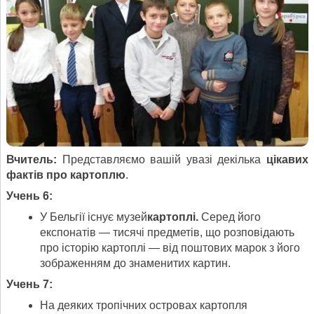
Вчитель:
Представляємо вашій увазі декілька
цікавих
фактів про картоплю
.
Учень 6:
У Бельгії існує музей
картоплі.
Серед його
експонатів — тисячі предметів, що розповідають
про історію картоплі — від поштових марок з його
зображенням до знаменитих картин.
Учень 7:
На деяких тропічних островах картопля