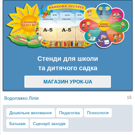
Стенди для школи
та дитячого садка
МАГАЗИН УРОК-UA
15
Водолажко Лілія
Дошкільне виховання
Педагогіка
Психологія
Батькам
Сценарії заходів