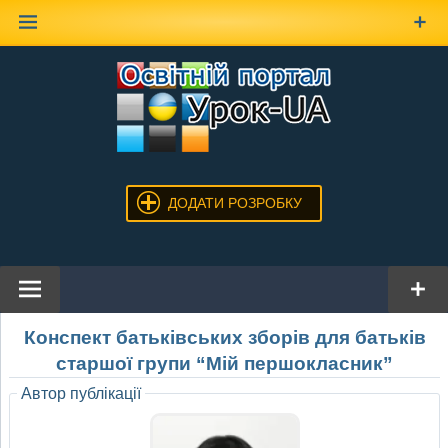
Наверх
ДОДАТИ РОЗРОБКУ
Конспект батьківських зборів для батьків
старшої групи “Мій першокласник”
Автор публікації