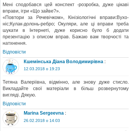
Мені сподобався цей конспект -розробка, дуже цікаві
вправи, ігри «Що зайве?».
«Повтори за Речевічком», Кінізіологічні вправи:Вухо-
ніс;Кулак-долонь-ребро; Окуляри, але ці вправи треба
шукати в Інтернеті, дуже корисно було б додати
презентацію з описом вправ. Бажаю вам творчості та
натхнення.
Відповіcти
Кшемінська Діана Володимирівна
:
12.03.2018 о 19:23
Тетяна Валеріівна, відмінно, але знову дуже стисло.
Викладайте свої матеріали в більш розвернутому
вигляді. Дякую.
Відповіcти
Marina Sergeevna
:
26.02.2018 о 14:03