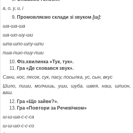
а, о, у, и, і
Промовляємо склади зі звуком
[
ш
]
:
ша-ша-ша
ша-шо-шу-ши
шпа-шпо-шпу-шпи
пша-пшо-пшу-пши
Фіз.хвилинка «Тук, тук».
Гра «Де сховався звук».
Сани, нос, песок, сук, пасу, пос
ылка, ус, сын, вкус
Шило, пиши, молчишь, уши, шуба, швея, наш, шпион,
ваш.
Гра «Що зайве?».
Гра «Повтори за Речевічком»
ш-ш-ша-с-с-са
ш-ш-шо-с-с-со