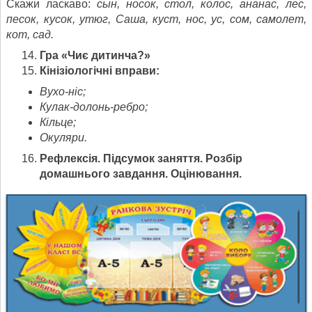
Скажи ласкаво:
сын, носок, стол, колос, ананас, лес,
песок, кусок, утюг, Саша, куст, нос, ус, сом, самолет,
кот, сад.
Гра «Чиє дитинча?»
Кінізіологічні вправи:
Вухо-ніс;
Кулак-долонь-ребро;
Кільце;
Окуляри.
Рефлексія. Підсумок заняття. Розбір
домашнього завдання. Оцінювання.