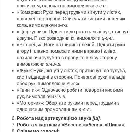
притиском, одночасно вимовляючи
с-с-с
.
«Комарик»: Руки перед грудьми зігнути у ліктях,
відведені в сторони. Описувати кистями невеликі
кола, вимовляючи
з-з-з
.
«Цвіркунчик»: Піднести до рота пальці рук, стиснуті
докупи. Різко розводячи їх, вимовляти
ц-ц-ц
.
«Вітерець»: Ноги на ширині плечей. Підняти руки
вгору і плавно помахати ними вправо і вліво,
нахиляючи тулуб то в праву, то в ліву сторону,
вимовляючи
ш-ш-ш
.
«Жук»: Руки, зігнуті у ліктях, притиснуті до тулуба,
кисті відведені в сторони. Почергові рухи пальців
обох рук, вимовляючи
ж-ж-ж
.
«Гвинтик»: Одночасно робити повороти кистями
рук, вимовляючи
ч-ч-ч
.
«Моторчик»: Обертати руками перед грудьми з
одночасним промовлянням
л-л-л
.
Робота над артикуляцією звука
[
ш
]
.
Робота з картками «Веселе жабеня», «Шиша».
Співаємо голосні: