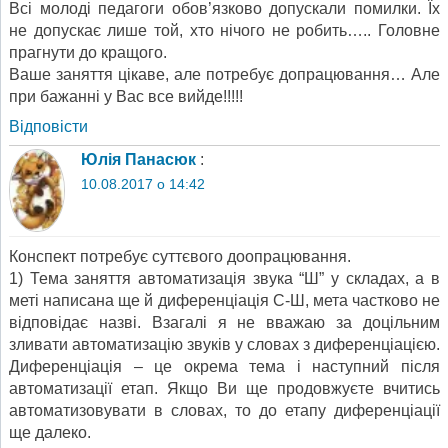
Всі молоді педагоги обов’язково допускали помилки. Їх
не допускає лише той, хто нічого не робить….. Головне
прагнути до кращого.
Ваше заняття цікаве, але потребує допрацювання… Але
при бажанні у Вас все вийде!!!!!
Відповіcти
Юлія Панасюк
:
10.08.2017 о 14:42
Конспект потребує суттєвого доопрацювання.
1) Тема заняття автоматизація звука “Ш” у складах, а в
меті написана ще й диференціація С-Ш, мета частково не
відповідає назві. Взагалі я не вважаю за доцільним
зливати автоматизацію звуків у словах з диференціацією.
Диференціація – це окрема тема і наступний після
автоматизації етап. Якщо Ви ще продовжуєте вчитись
автоматизовувати в словах, то до етапу диференціації
ще далеко.