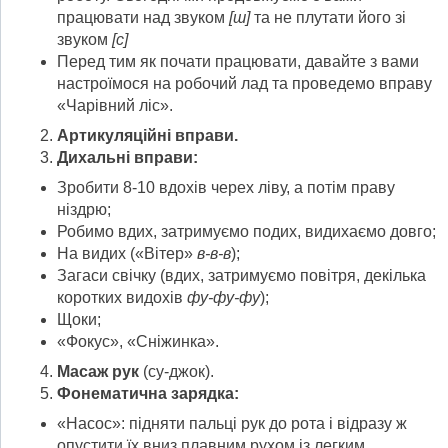
працювати над звуком
[
ш
]
та не плутати його зі
звуком
[
с
]
Перед тим як почати працювати, давайте з вами
настроїмося на робочий лад та проведемо вправу
«Чарівний ліс».
Артикуляційні вправи.
Дихальні вправи:
Зробити 8-10 вдохів черех ліву, а потім праву
ніздрю;
Робимо вдих, затримуємо подих, видихаємо довго;
На видих («Вітер»
в-в-в
);
Загаси свічку (вдих, затримуємо повітря, декілька
коротких видохів
фу-фу-фу
);
Щоки;
«Фокус», «Сніжинка».
Масаж рук
(су-джок).
Фонематична зарядка:
«Насос»: підняти пальці рук до рота і відразу ж
опустити їх вниз плавним рухом із легким