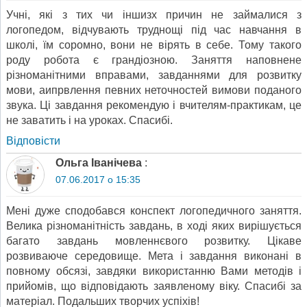
Учні, які з тих чи іншизх причин не займалися з
логопедом, відчувають труднощі під час навчання в
школі, їм соромно, вони не вірять в себе. Тому такого
роду робота є грандіозною. Заняття наповнене
різноманітними вправами, завданнями для розвитку
мови, аипрвлення певних неточностей вимови поданого
звука. Ці завдання рекомендую і вчителям-практикам, це
не заватить і на уроках. Спасибі.
Відповіcти
Ольга Іванічева
:
07.06.2017 о 15:35
Мені дуже сподобався конспект логопедичного заняття.
Велика різноманітність завдань, в ході яких вирішується
багато завдань мовленнєвого розвитку. Цікаве
розвиваюче середовище. Мета і завдання виконані в
повному обсязі, завдяки використанню Вами методів і
прийомів, що відповідають заявленому віку. Спасибі за
матеріал. Подальших творчих успіхів!