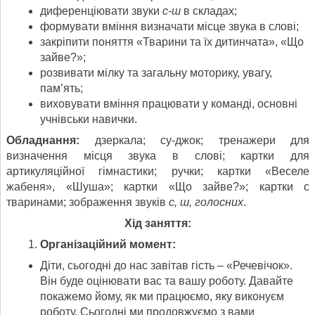
диференціювати звуки
с-ш
в складах;
формувати вміння визначати місце звука в слові;
закріпити поняття «Тварини та їх дитинчата», «Що
зайве?»;
розвивати мілку та загальну моторику, увагу,
пам’ять;
виховувати вміння працювати у команді, основні
учнівськи навички.
Обладнання:
дзеркала; су-джок; тренажери для
визначення місця звука в слові; картки для
артикуляційної гімнастики; ручки; картки «Веселе
жабеня», «Шуша»; картки «Що зайве?»; картки с
тваринами; зображення звуків
с, ш, голосних
.
Хід заняття:
Організаційний момент:
Діти, сьогодні до нас завітав гість – «Речевічок».
Він буде оцінювати вас та вашу роботу. Давайте
покажемо йому, як ми працюємо, яку виконуєм
роботу. Сьогодні ми продовжуємо з вами