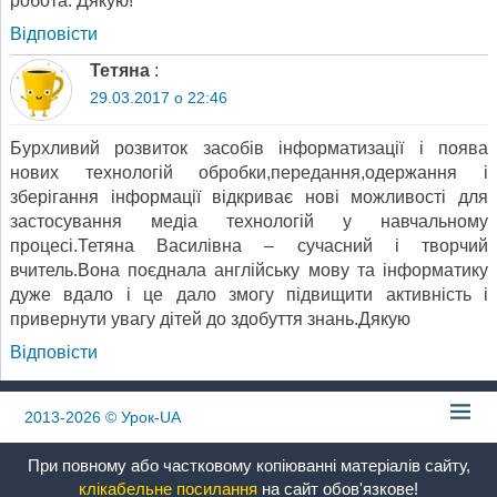
робота. Дякую!
Відповіcти
Тетяна
:
29.03.2017 о 22:46
Бурхливий розвиток засобів інформатизації і поява
нових технологій обробки,передання,одержання і
зберігання інформації відкриває нові можливості для
застосування медіа технологій у навчальному
процесі.Тетяна Василівна – сучасний і творчий
вчитель.Вона поєднала англійську мову та інформатику
дуже вдало і це дало змогу підвищити активність і
привернути увагу дітей до здобуття знань.Дякую
Відповіcти
2013-2026
© Урок-UA
При повному або частковому копіюванні матеріалів сайту,
клікабельне посилання
на сайт обов'язкове!