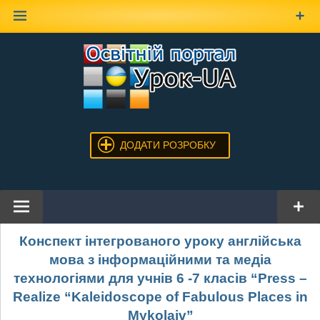
Наверх
ДОДАТИ РОЗРОБКУ
Конспект інтегрованого уроку англійська
мова з інформаційними та медіа
технологіями для учнів 6 -7 класів “Press –
Realize “Kaleidoscope of Fabulous Places in
Mykolaiv”