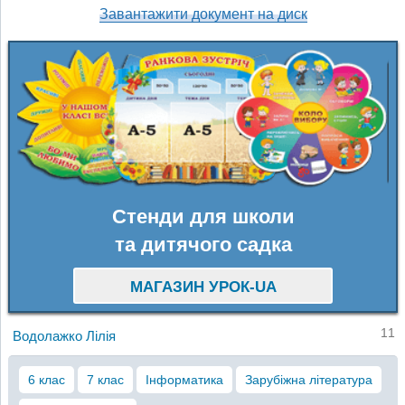
Завантажити документ на диск
Стенди для школи
та дитячого садка
МАГАЗИН УРОК-UA
11
Водолажко Лілія
6 клас
7 клас
Інформатика
Зарубіжна література