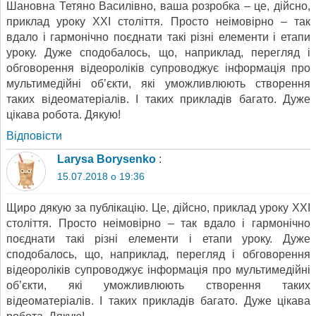
Шановна Тетяно Василівно, ваша розробка – це, дійсно,
приклад уроку ХХІ століття. Просто неімовірно – так
вдало і гармонічно поєднати такі різні елементи і етапи
уроку. Дуже сподобалось, що, наприклад, перегляд і
обговорення відеороліків супроводжує інформація про
мультимедійні об’єкти, які уможливлюють створення
таких відеоматеріалів. І таких прикладів багато. Дуже
цікава робота. Дякую!
Відповіcти
Larysa Borysenko
:
15.07.2018 о 19:36
Щиро дякую за публікацію. Це, дійсно, приклад уроку ХХІ
століття. Просто неімовірно – так вдало і гармонічно
поєднати такі різні елементи і етапи уроку. Дуже
сподобалось, що, наприклад, перегляд і обговорення
відеороліків супроводжує інформація про мультимедійні
об’єкти, які уможливлюють створення таких
відеоматеріалів. І таких прикладів багато. Дуже цікава