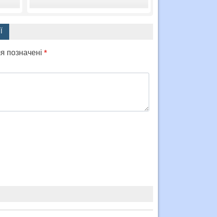
Ї
ля позначені
*