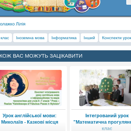
олажко Лілія
 клас
Іноземна мова
Інформатика
Інший
Конспекти урок
КОЖ ВАС МОЖУТЬ ЗАЦІКАВИТИ
Урок англійської мови:
Інтегрований урок
Миколаїв - Казкові місця
"Математична прогулянк
клас