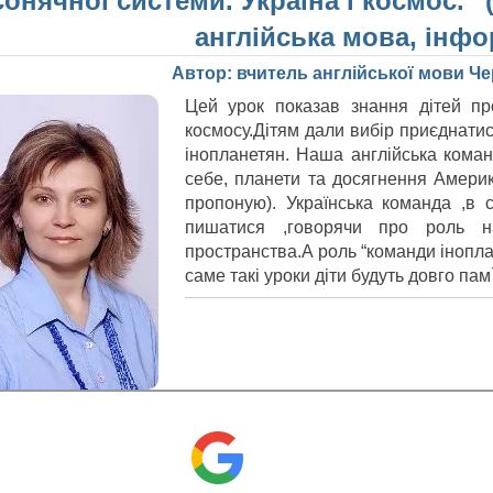
сонячної системи. Україна і космос.” (
англійська мова, інфо
Автор: вчитель англійської мови Ч
Цей урок показав знання дітей пр
космосу.Дітям дали вибір приєднатися
інопланетян. Наша англійська кома
себе, планети та досягнення Амери
пропоную). Українська команда ,в 
пишатися ,говорячи про роль н
пространства.А роль “команди інопла
саме такі уроки діти будуть довго пам`