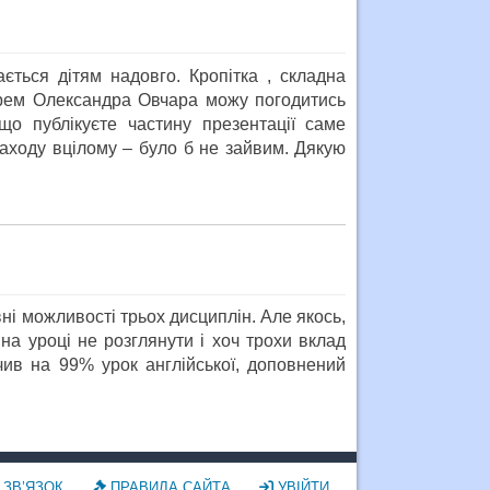
ється дітям надовго. Кропітка , складна
арем Олександра Овчара можу погодитись
о публікуєте частину презентації саме
заходу вцілому – було б не зайвим. Дякую
ні можливості трьох дисциплін. Але якось,
на уроці не розглянути і хоч трохи вклад
чив на 99% урок англійської, доповнений
ЗВ’ЯЗОК
ПРАВИЛА САЙТА
УВІЙТИ