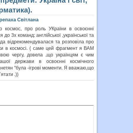
предмети: Україна і світ,
рматика).
ерепаха Світлана
о космос, про роль УКраїни в освоєнні
 до 3х команд: англійської ,української та
нда відрекомендувалася та розповіла про
ки в космосі. ( саме цей фрагмент я ВАМ
свою чергу, довела ,що українцям є чим
ашої держави в освоєнні космічного
нетян “була -ігрові моменти. Я вважаю,що
ятати .))