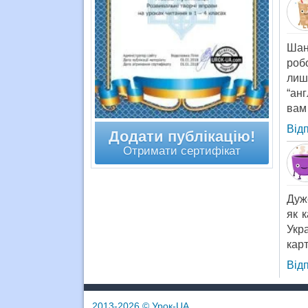
Шан
роб
лиш
“ан
вам 
Від
Додати публікацію!
Отримати сертифікат
Дуж
як 
Укр
карт
Від
2013-2026
© Урок-UA