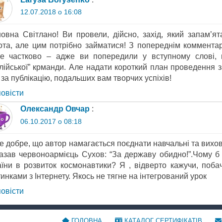
12.07.2018 о 16:08
овна Світлано! Ви провели, дійсно, захід, який запам’ята
ота, але цим потрібно займатися! З попереднім коммент
е частково – адже ви попередили у вступному слові, щ
глійської” крманди. Але надати короткий план проведення 
за публікацію, подальших вам творчих успіхів!
повіcти
Олександр Овчар
:
06.10.2017 о 08:18
е добре, що автор намагається поєднати навчальні та вихов
казав червоноармієць Сухов: “За державу обидно!”.Чому б 
аїни в розвиток космонавтики? Я , відверто кажучи, поба
инками з Інтернету. Якось не тягне на інтегрований урок
повіcти
ГОЛОВНА
КАТАЛОГ СЕРТИФІКАТІВ