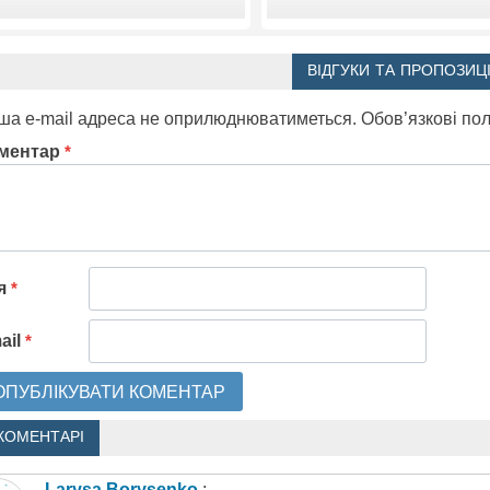
ВІДГУКИ ТА ПРОПОЗИЦІ
ша e-mail адреса не оприлюднюватиметься.
Обов’язкові по
ментар
*
'я
*
ail
*
КОМЕНТАРІ
Larysa Borysenko
: