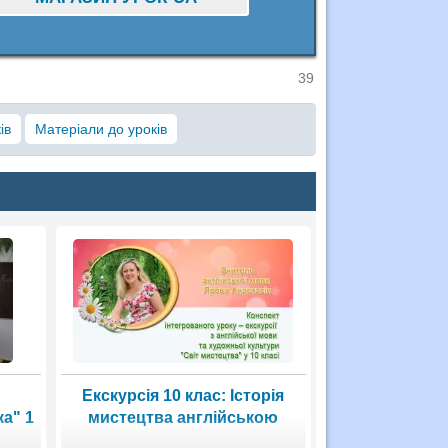
39
ів
Матеріали до уроків
Екскурсія 10 клас: Історія
а" 1
мистецтва англійською