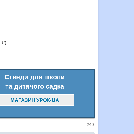
d”).
Стенди для школи
та дитячого садка
МАГАЗИН УРОК-UA
240