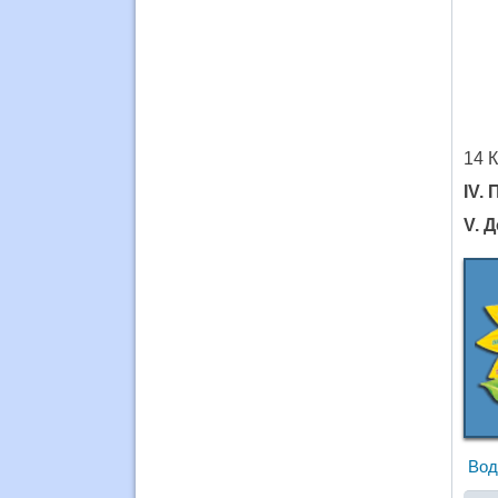
14 К
IV.
V. 
Вод