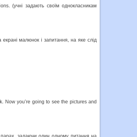
ions. (учні задають своїм однокласникам
на екрані малюнок і запитання, на яке слід
k. Now you’re going to see the pictures and
у парах, задаючи один одному питання на