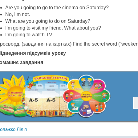
Are you going to go to the cinema on Saturday?
No, I’m not.
What are you going to do on Saturday?
I’m going to visit my friend. What about you?
I’m going to watch TV.
росворд. (завдання на картках) Find the secret word (“weeken
 Підведення підсумків уроку
Домашнє завдання
олажко Лілія