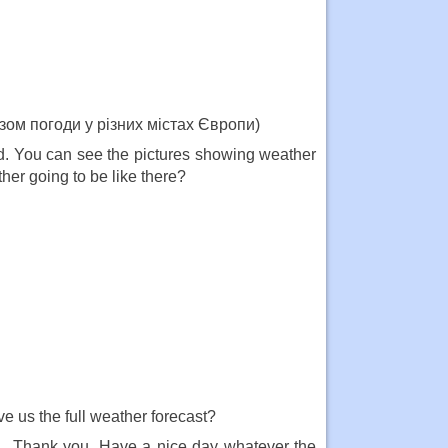
зом погоди у різних містах Європи)
d. You can see the pictures showing weather
ther going to be like there?
 us the full weather forecast?
 . Thank you. Have a nice day whatever the