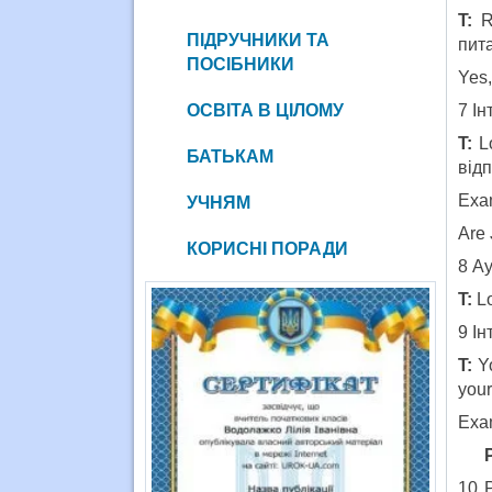
T:
Ri
ПІДРУЧНИКИ ТА
пита
ПОСІБНИКИ
Yes,
ОСВІТА В ЦІЛОМУ
7 І
T:
Lo
БАТЬКАМ
відп
Exam
УЧНЯМ
Are 
КОРИСНІ ПОРАДИ
8 Ау
T:
Lo
9 І
T:
Yo
your
Exa
P
10 