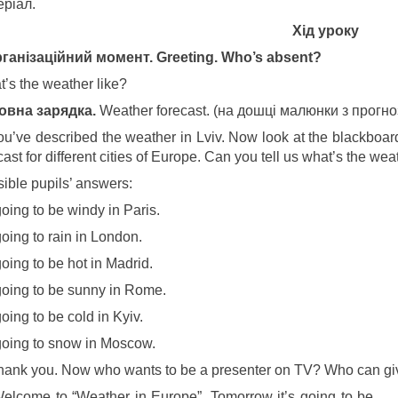
еріал.
Хід уроку
Організаційний момент. Greeting. Who’s absent?
’s the weather like?
Мовна зарядка.
Weather forecast. (на дошці малюнки з прогно
u’ve described the weather in Lviv. Now look at the blackboar
cast for different cities of Europe. Can you tell us what’s the wea
ible pupils’ answers:
 going to be windy in Paris.
 going to rain in London.
 going to be hot in Madrid.
 going to be sunny in Rome.
 going to be cold in Kyiv.
 going to snow in Moscow.
ank you. Now who wants to be a presenter on TV? Who can give
elcome to “Weather in Europe”. Tomorrow it’s going to be ….