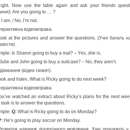
ght. Now use the table again and ask your friends quest
ння): Are you going to … ?
 I am. / No, I’m not.
нтерактивна відеовправа.
ok at the pictures and answer the questions. (Учні бачать 
овісти)
ple: Is Sharon going to buy a mat? – Yes, she is.
Julie and John going to buy a suitcase? – No, they aren’t.
діювання (відео сюжет).
ok and listen. What is Ricky going to do next week?
нтерактивна відеовправа.
u’ve watched an extract about Ricky’s plans for the next wee
 task is to answer the questions.
mple:
Q:
What is Ricky going to do on Monday?
:
He’s going to play soccer on Monday.
Розвиток навичок діалогічного мовлення. Учні працюють 