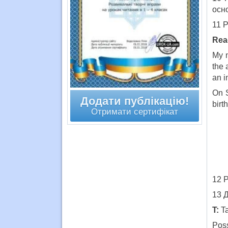
осно
11 Р
Read
My n
the 
an i
On S
Додати публікацію!
birt
Отримати сертифікат
12 Р
13 
T:
Ta
Poss