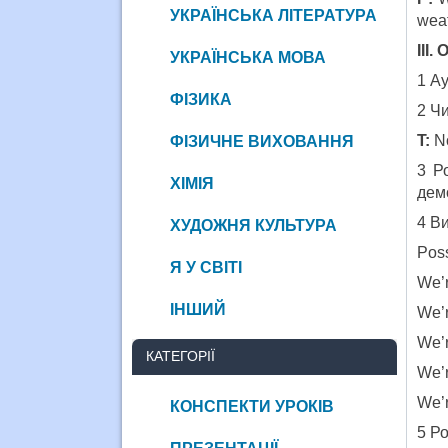
УКРАЇНСЬКА ЛІТЕРАТУРА
weat
III.
УКРАЇНСЬКА МОВА
1 Ау
ФІЗИКА
2 Чи
T:
No
ФІЗИЧНЕ ВИХОВАННЯ
3 Р
ХІМІЯ
дем
4 Ви
ХУДОЖНЯ КУЛЬТУРА
Poss
Я У СВІТІ
We’r
ІНШИЙ
We’r
We’r
КАТЕГОРІЇ
We’r
We’r
КОНСПЕКТИ УРОКІВ
5 Р