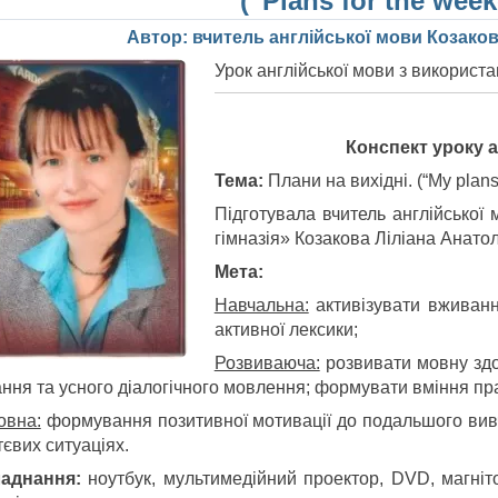
(“Plans for the week
Автор: вчитель англійської мови Козаков
Урок англійської мови з використ
Конспект уроку а
Тема:
Плани на вихідні. (“My plans
Підготувала вчитель англійської
гімназія» Козакова Ліліана Анатол
Мета:
Навчальна:
активізувати вживання
активної лексики;
Розвиваюча:
розвивати мовну здог
ання та усного діалогічного мовлення; формувати вміння пр
овна:
формування позитивної мотивації до подальшого вивче
євих ситуаціях.
аднання:
ноутбук, мультимедійний проектор, DVD, магніт