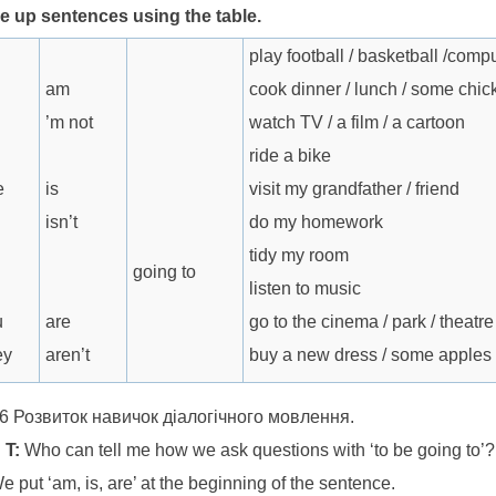
e up sentences using the table.
play football / basketball /com
am
cook dinner / lunch / some chic
’m not
watch TV / a film / a cartoon
ride a bike
e
is
visit my grandfather / friend
isn’t
do my homework
tidy my room
going to
listen to music
u
are
go to the cinema / park / theatre
ey
aren’t
buy a new dress / some apples
6 Розвиток навичок діалогічного мовлення.
T:
Who can tell me how we ask questions with ‘to be going to’?
 put ‘am, is, are’ at the beginning of the sentence.