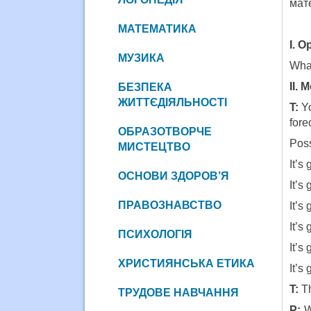
мат
МАТЕМАТИКА
I. 
МУЗИКА
What
II. 
БЕЗПЕКА
ЖИТТЄДІЯЛЬНОСТІ
T:
Yo
fore
ОБРАЗОТВОРЧЕ
Poss
МИСТЕЦТВО
It’s
ОСНОВИ ЗДОРОВ’Я
It’s
ПРАВОЗНАВСТВО
It’s
It’s
ПСИХОЛОГІЯ
It’s
ХРИСТИЯНСЬКА ЕТИКА
It’s
T:
Th
ТРУДОВЕ НАВЧАННЯ
P:
W