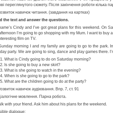
ві переглянутого сюжету. Після закінчення роботи кілька п
озвиток навичок читання. (завдання на картках)
 the text and answer the questions.
ame’s Cindy and I’ve got great plans for this weekend. On Sat
afternoon I’m going to go shopping with my Mum. I want to buy a
nteresting film on TV.
unday morning I and my family are going to go to the park. In 
hday party. We are going to sing, dance and play games there. I
What is Cindy going to do on Saturday morning?
Is she going to buy a new skirt?
What is she going to watch in the evening?
When is she going to go to the park?
What are the children going to do at the party?
озвиток навичок аудіювання. Впр. 7, ст. 91
Діалогічне мовлення. Парна робота.
lk with your friend. Ask him about his plans for the weekend.
ible dialogue: