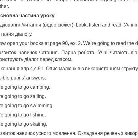
her.
 Основна частина уроку.
діювання/читання (відео сюжет). Look, listen and read. Учні
тання діалогу.
w open your books at page 90, ex. 2. We’re going to read the d
озвиток навичок читання. Парна робота. Учні читають діал
онструють діалог перед класом.
конання впр.4,с.91. Опис малюнків з використанням структури
ible pupils’ answers:
e going to go camping.
e going to go sailing.
e going to go swimming.
e going to go fishing.
e going to go skating.
озвиток навичок усного мовлення. Складання речень з викор