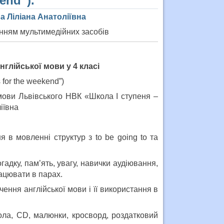
end”).
а Ліліана Анатоліївна
анням мультимедійних засобів
нглійської мови у 4 класі
 for the weekend”)
 мови Львівського НВК «Школа I ступеня –
іївна
 в мовленні структур з to be going to та
адку, пам’ять, увагу, навички аудіювання,
ацювати в парах.
ння англійської мови і її використання в
ола, CD, малюнки, кросворд, роздатковий