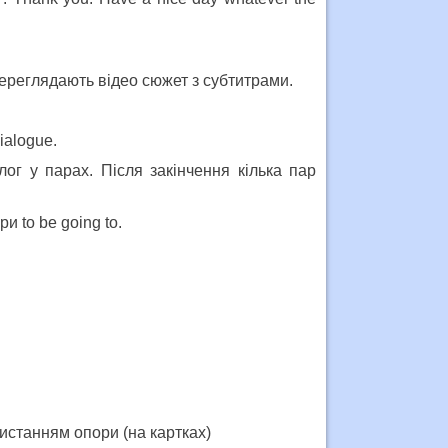
 переглядають відео сюжет з субтитрами.
ialogue.
ог у парах. Після закінчення кілька пар
 to be going to.
истанням опори (на картках)