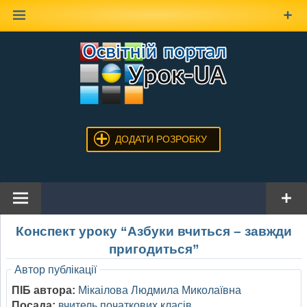
Наверх
ДОДАТИ РОЗРОБКУ
Конспект уроку “Азбуки вчиться – завжди
пригодиться”
Автор публікації
ПІБ автора:
Мікаілова Людмила Миколаївна
Посада:
вчитель початкових класів