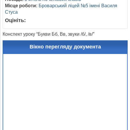
Місце роботи:
Броварський ліцей №5 імені Василя
Стуса
Оцініть:
Конспект уроку “Букви Бб, Вв, звуки /б/, /в/”
Вікно перегляду документа