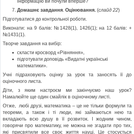
інформацію ви почули вперше?
Домашнє завдання
.
Оцінювання.
(
слайд 22
)
Підготуватися до контрольної роботи.
Виконати: на 9 балів: №1428(1), 1426(1); на 12 балів: +
№1431(1).
Творче завдання на вибір:
скласти кросворд «Рівняння»,
підготувати доповідь «Видатні українські
математики».
Учні підраховують оцінку за урок та заносять її до
оціночного листа.
Діти, з яким настроєм ми закінчуємо наш урок?
Намалюйте ще один смайлік в оціночному листі.
Отже, любі друзі, математика – це не тільки формули та
теореми, а також і ті люди, які займаються нею та
вкладають всю душу в її розвиток. І жодним чином,
говорячи про математику, не можна не згадати про тих,
які присвятили все своє життя науці. Це стосується