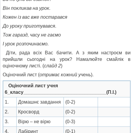
Він покликав на урок.
Кожен із вас вже постарався
До уроку приготувався.
Тож гаразд, часу не гаємо
І урок розпочинаємо.
Діти, рада всіх Вас бачити. А з яким настроєм ви
прийшли сьогодні на урок? Намалюйте смайлік в
оціночному листі. (
слайд 2
)
Оціночний лист (
отримає кожний учень
).
Оціночний лист учня
6_класу_______________________________(П.І.)
1.
Домашнє завдання
(0-2)
2.
Кросворд
(0-2)
3.
Вірю – не вірю
(0-3)
4.
Лабіринт
(0-1)