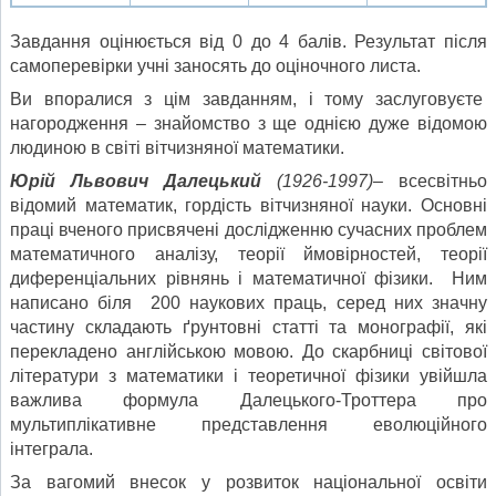
Завдання оцінюється від 0 до 4 балів. Результат після
самоперевірки учні заносять до оціночного листа.
Ви впоралися з цім завданням, і тому заслуговуєте
нагородження – знайомство з ще однією дуже відомою
людиною в світі вітчизняної математики.
Юрій Львович Далецький
(1926-1997)
– всесвітньо
відомий математик, гордість вітчизняної науки. Основні
праці вченого присвячені дослідженню сучасних проблем
математичного аналізу, теорії ймовірностей, теорії
диференціальних рівнянь і математичної фізики. Ним
написано біля 200 наукових праць, серед них значну
частину складають ґрунтовні статті та монографії, які
перекладено англійською мовою. До скарбниці світової
літератури з математики і теоретичної фізики увійшла
важлива формула Далецького-Троттера про
мультиплікативне представлення еволюційного
інтеграла.
За вагомий внесок у розвиток національної освіти