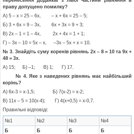
перенесення доданків з лівої частини рівняння в
праву допущено помилку?
А) 5 – х = 25 – 6х, – х + 6х = 25 – 5;
Б) 3 + 6х = 9 – 3х, 6х + 3х = 9 + 3;
В) 2х – 1 = 1 – 4х, 2х + 4х = 1 + 1;
Г) – 3х – 10 = 5х – х, –3х – 5х + х = 10.
№ 3. Знайдіть суму коренів рівнянь 2х – 8 = 10 та 9х +
48 = 3х.
А) 15; Б) –1; В) 1; Г) 17.
№ 4.
Яке з наведених рівнянь має найбільший
корінь?
А) 6х-3 = х-1,5; Б) 7(х-2) = х-2;
В) 11х – 5 = 10(х-4); Г) 4(х+0,5) = х-0,7.
Правильні відповіді:
№1
№2
№3
№4
Б
Б
Б
Б