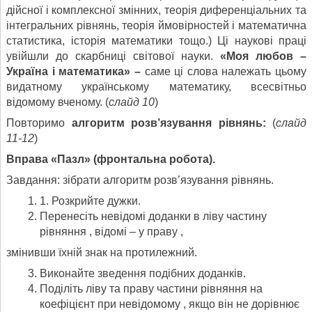
дійсної і комплексної змінних, теорія диференціальних та
інтегральних рівнянь, теорія ймовірностей і математична
статистика, історія математики тощо.) Ці наукові праці
увійшли до скарбниці світової науки.
«Моя любов –
Україна і математика»
–
саме ці слова належать цьому
видатному українському математику, всесвітньо
відомому вченому. (
слайд 10
)
Повторимо
алгоритм
розв’язування рівнянь:
(
слайд
11-12
)
Вправа «Пазл» (фронтальна робота).
Завдання: зібрати алгоритм розв’язування рівнянь.
1. Розкрийте дужки.
Перенесіть невідомі доданки в ліву частину
рівняння , відомі – у праву ,
змінивши їхній знак на протилежний.
Виконайте зведення подібних доданків.
Поділіть ліву та праву частини рівняння на
коефіцієнт при невідомому , якщо він не дорівнює