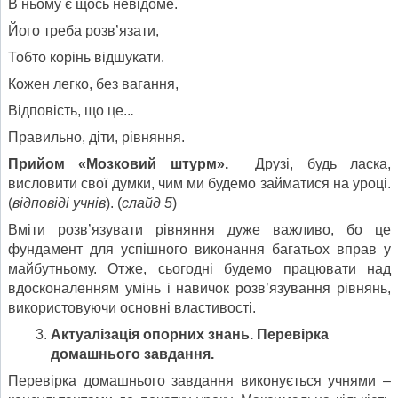
В ньому є щось невідоме.
Його треба розв’язати,
Тобто корінь відшукати.
Кожен легко, без вагання,
Відповість, що це..
.
Правильно, діти, рівняння.
Прийом «Мозковий штурм».
Друзі, будь ласка,
висловити свої думки, чим ми будемо займатися на уроці.
(
відповіді учнів
). (
слайд 5
)
Вміти розв’язувати рівняння дуже важливо, бо це
фундамент для успішного виконання багатьох вправ у
майбутньому. Отже, сьогодні будемо працювати над
вдосконаленням умінь і навичок розв’язування рівнянь,
використовуючи основні властивості.
Актуалізація опорних знань. Перевірка
домашнього завдання.
Перевірка домашнього завдання виконується учнями –