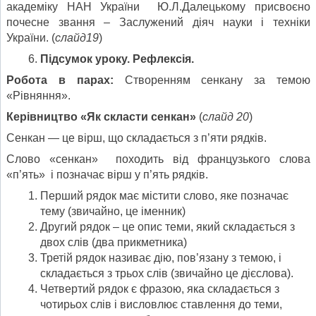
академіку НАН України Ю.Л.Далецькому присвоєно
почесне звання – Заслужений діяч науки і техніки
України. (
слайд19
)
Підсумок уроку. Рефлексія.
Робота в парах:
Створенням сенкану за темою
«Рівняння».
Керівництво
«Як скласти сенкан»
(
слайд 20
)
Сенкан — це вірш, що складається з п’яти рядків.
Слово «сенкан» походить від французького слова
«п’ять» і позначає вірш у п’ять рядків.
Перший рядок має містити слово, яке позначає
тему (звичайно, це іменник)
Другий рядок – це опис теми, який складається з
двох слів (два прикметника)
Третій рядок називає дію, пов’язану з темою, і
складається з трьох слів (звичайно це дієслова).
Четвертий рядок є фразою, яка складається з
чотирьох слів і висловлює ставлення до теми,