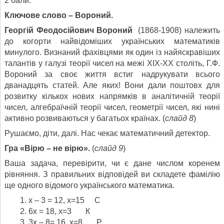
2 бали.
Ключове слово – Вороний.
Георгій Феодосійович Вороний
(1868-1908) належить
до когорти найвідоміших українських математиків
минулого. Визнаний фахівцями як один із найяскравіших
талантів у галузі теорії чисел на межі ХІХ-ХХ століть, Г.Ф.
Вороний за своє життя встиг надрукувати всього
дванадцять статей. Але яких! Вони дали поштовх для
розвитку кількох нових напрямків в аналітичній теорії
чисел, алгебраїчній теорії чисел, геометрії чисел, які нині
активно розвиваються у багатьох країнах. (
слайд 8
)
Рушаємо, діти, далі. Нас чекає математичний детектор.
Гра «Вірю – не вірю».
(
слайд 9
)
Ваша задача, перевірити, чи є дане числом коренем
рівняння. З правильних відповідей ви складете фамілію
ще одного відомого українського математика.
х – 3 = 12, х=15 С
6х = 18, х=3 К
3х – 8= 16, х=8 Р