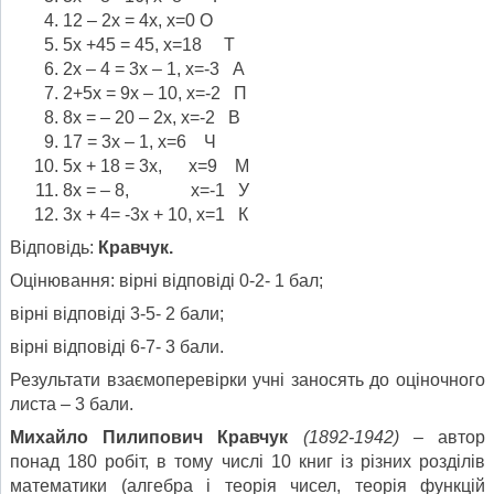
12 – 2х = 4х, х=0 О
5х +45 = 45, х=18 Т
2х – 4 = 3х – 1, х=-3 А
2+5х = 9х – 10, х=-2 П
8х = – 20 – 2х, х=-2 В
17 = 3х – 1, х=6 Ч
5х + 18 = 3х, х=9 М
8х = – 8, х=-1 У
3х + 4= -3х + 10, х=1 К
Відповідь:
Кравчук.
Оцінювання: вірні відповіді 0-2- 1 бал;
вірні відповіді 3-5- 2 бали;
вірні відповіді 6-7- 3 бали.
Результати взаємоперевірки учні заносять до оціночного
листа – 3 бали.
Михайло Пилипович Кравчук
(1892-1942) –
автор
понад 180 робіт, в тому числі 10 книг із різних розділів
математики (алгебра і теорія чисел, теорія функцій