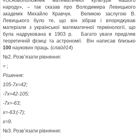
«Основоположник математичної культури нашого
народу», – так сказав про Володимира Левицького
академік Михайло Кравчук. Великою заслугою В.
Левицького було те, що він зібрав і впорядкував
матеріали з української математичної термінології, що
була надрукована в 1903 р. Багато уваги приділяв
теоретичній фізиці та астрономії. Він написав близько
100
наукових праць. (
слайд14
)
№2. Розв’язати рівняння:
= ;
Рішення:
105-7х=42;
-7х=42-105;
-7х=-63;
х=-63:(-7);
х=9.
№3. Розв’язати рівняння: