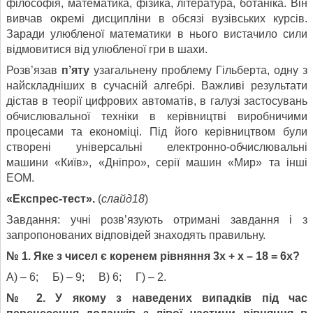
філософія, математика, фізика, література, ботаніка. Він
вивчав окремі дисципліни в обсязі вузівських курсів.
Заради улюбленої математики в нього вистачило сили
відмовитися від улюбленої гри в шахи.
Розв’язав
п’яту
узагальнену проблему Гільберта, одну з
найскладніших в сучасній алгебрі. Важливі результати
дістав в теорії цифрових автоматів, в галузі застосувань
обчислювальної техніки в керівництві виробничими
процесами та економіці. Під його керівництвом були
створені універсальні електронно-обчислювальні
машини «Київ», «Дніпро», серії машин «Мир» та інші
ЕОМ.
«Експрес-тест».
(
слайд18
)
Завдання: учні розв’язують отримані завдання і з
запропонованих відповідей знаходять правильну.
№ 1. Яке з чисел є коренем рівняння 3х + х – 18 = 6х?
А) – 6; Б) – 9; В) 6; Г) – 2.
№ 2. У якому з наведених випадків під час