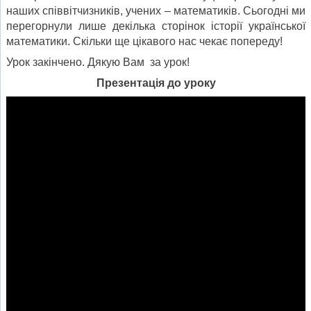
наших співвітчизників, учених – математиків. Сьогодні ми
перегорнули лише декілька сторінок історії української
математики. Скільки ще цікавого нас чекає попереду!
Урок закінчено. Дякую Вам за урок!
Презентація до уроку