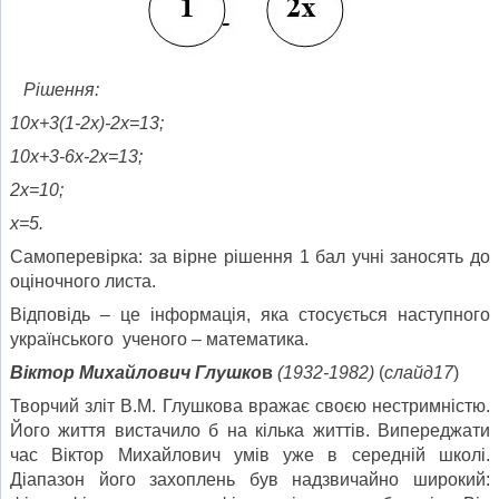
Рішення:
10х+3(1-2х)-2х=13;
10х+3-6х-2х=13;
2х=10;
х=5.
Самоперевірка: за вірне рішення 1 бал учні заносять до
оціночного листа.
Відповідь – це інформація, яка стосується наступного
українського ученого – математика.
Віктор Михайлович Глушко
в
(1932-1982)
(
слайд17
)
Творчий зліт В.М. Глушкова вражає своєю нестримністю.
Його життя вистачило б на кілька життів. Випереджати
час Віктор Михайлович умів уже в середній школі.
Діапазон його захоплень був надзвичайно широкий: