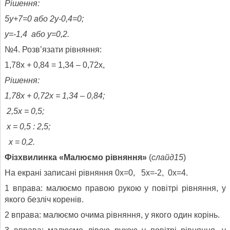
Рішення:
5у+7=0 або 2у-0,4=0;
у=-1,4 або у=0,2.
№4. Розв’язати рівняння:
1,78х + 0,84 = 1,34 – 0,72х,
Рішення:
1,78х + 0,72х = 1,34 – 0,84
;
2,5х = 0,5
;
х = 0,5 : 2,5
;
х = 0,2.
Фізхвилинка «Малюємо рівняння»
(
слайд15
)
На екрані записані рівняння 0х=0, 5х=-2, 0х=4.
1 вправа: малюємо правою рукою у повітрі рівняння, у
якого безліч коренів.
2 вправа: малюємо очима рівняння, у якого один корінь.