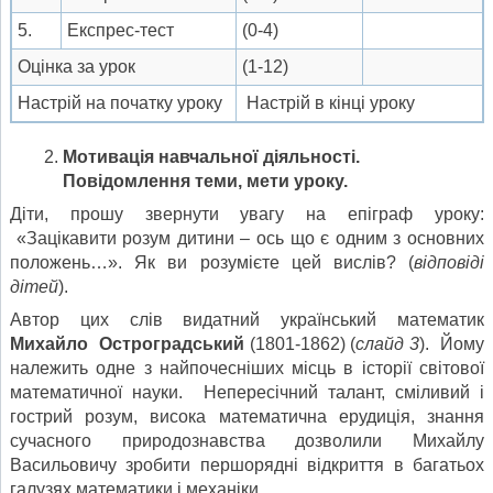
5.
Експрес-тест
(0-4)
Оцінка за урок
(1-12)
Настрій на початку уроку
Настрій в кінці уроку
Мотивація навчальної діяльності.
Повідомлення теми, мети уроку.
Діти, прошу звернути увагу на епіграф уроку:
«Зацікавити розум дитини – ось що є одним з основних
положень…». Як ви розумієте цей вислів? (
відповіді
дітей
).
Автор цих слів видатний український математик
Михайло
Остроградський
(1801-1862) (
слайд 3
). Йому
належить одне з найпочесніших місць в історії світової
математичної науки. Непересічний талант, сміливий і
гострий розум, висока математична ерудиція, знання
сучасного природознавства дозволили Михайлу
Васильовичу зробити першорядні відкриття в багатьох
галузях математики і механіки.