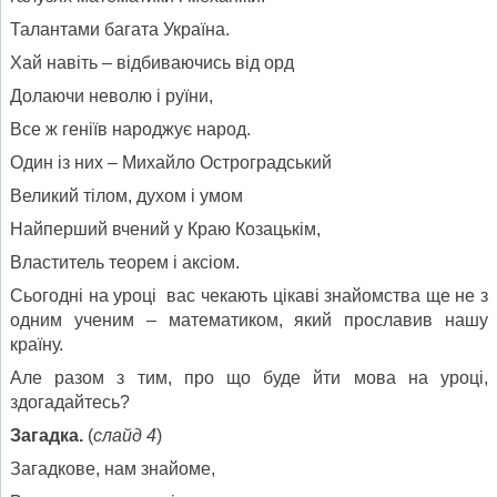
Талантами багата Україна.
Хай навіть – відбиваючись від орд
Долаючи неволю і руїни,
Все ж геніїв народжує народ.
Один із них – Михайло Остроградський
Великий тілом, духом і умом
Найперший вчений у Краю Козацькім,
Властитель теорем і аксіом.
Сьогодні на уроці вас чекають цікаві знайомства ще не з
одним ученим – математиком, який прославив нашу
країну.
Але разом з тим, про що буде йти мова на уроці,
здогадайтесь?
Загадка.
(
слайд 4
)
Загадкове, нам знайоме,