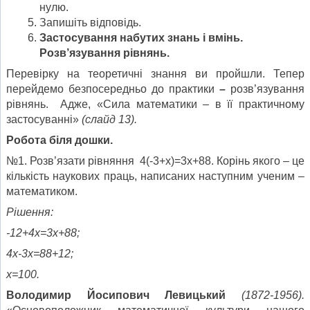
нулю.
Запишіть відповідь.
Застосування набутих знань і вмінь.
Розв’язування рівнянь.
Перевірку на теоретичні знання ви пройшли. Тепер
перейдемо безпосередньо до практики
–
розв’язування
рівнянь. Адже, «Сила математики – в її практичному
застосуванні»
(слайд 13).
Робота біля дошки.
№1. Розв’язати рівняння 4(-3+х)=3х+88. Корінь якого – це
кількість наукових праць, написаних наступним ученим –
математиком.
Рішення:
-12+4х=3х+88;
4х-3х=88+12;
х=100.
Володимир Йосипович Левицький
(1872-1956).