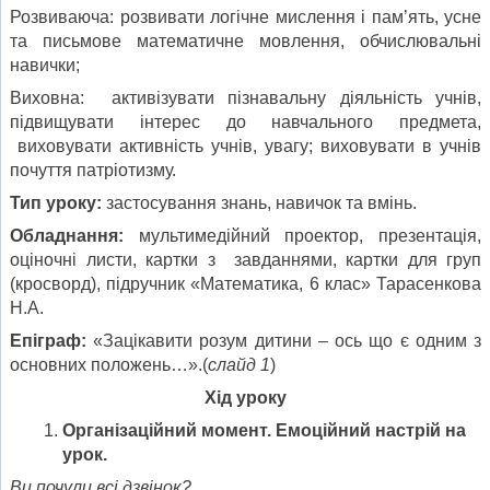
Розвиваюча: розвивати логічне мислення і пам’ять, усне
та письмове математичне мовлення, обчислювальні
навички;
Виховна: активізувати пізнавальну діяльність учнів,
підвищувати інтерес до навчального предмета,
виховувати активність учнів, увагу; виховувати в учнів
почуття патріотизму.
Тип уроку:
застосування знань, навичок та вмінь.
Обладнання:
мультимедійний проектор, презентація,
оціночні листи, картки з завданнями, картки для груп
(кросворд), підручник «Математика, 6 клас» Тарасенкова
Н.А.
Епіграф:
«Зацікавити розум дитини – ось що є одним з
основних положень…».(
слайд 1
)
Хід уроку
Організаційний момент. Емоційний настрій на
урок.
Ви почули всі дзвінок?