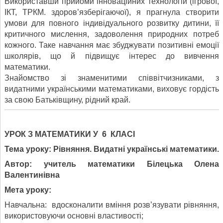
Використавши прийоми інноваційних технологій (ігрової,
ІКТ, ТРКМ. здоров’язберігаючої), я прагнула створити
умови для повного індивідуального розвитку дитини, її
критичного мислення, задоволення природних потреб
кожного. Таке навчання має збуджувати позитивні емоції
школярів, що й підвищує інтерес до вивчення
математики.
Знайомство зі знаменитими співвітчизниками, з
видатними українськими математиками, виховує гордість
за свою Батьківщину, рідний край.
УРОК З МАТЕМАТИКИ У 6 КЛАСІ
Тема уроку: Рівняння. Видатні українські математики.
Автор: учитель математики Білецька Олена
Валентинівна
Мета уроку:
Навчальна: вдосконалити вміння розв’язувати рівняння,
використовуючи основні властивості;