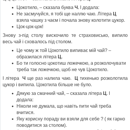
Цокотило, – сказала буква
Ч.
І додала:
Не засмучуйся, я тобі ще наллю чаю. Літера
Ц
взяла чашку з чаєм і почала знову колотити цукор.
Цок-цок-цок!
Знову з-під столу вискочило те страховисько, випило
весь чай і сховалось під столом.
Це чому ж той Цокотило випиває мій чай? –
образилася літера
Ц.
Бо ти голосно цокотиш ложечкою, а розколочувати
треба так ложечкою, щоб не чув Цокотило.
І літера
Ч
ще раз налила чаю.
Ц
тихенько розколотила
цукор і випила. Цокотила більше не було.
Дякую за смачний чай, – сказала літера
Ц
. І
додала:
Ніколи не думала, що навіть пити чай треба
вчитися.
Яку корисну пораду ви взяли для себе ? ( як гарно
поводитися за столом).