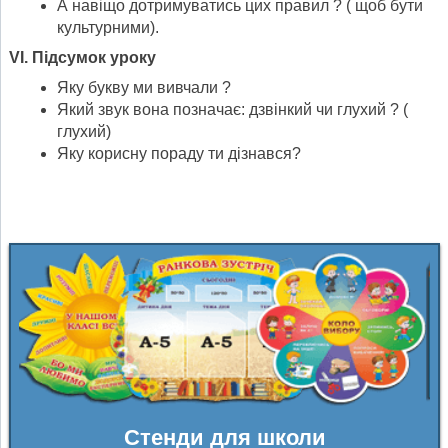
А навіщо дотримуватись цих правил ? ( щоб бути
культурними).
VI
. Підсумок уроку
Яку букву ми вивчали ?
Який звук вона позначає: дзвінкий чи глухий ? (
глухий)
Яку корисну пораду ти дізнався?
Стенди для школи