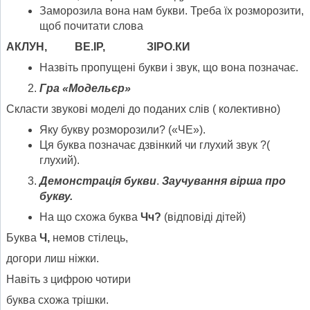
Заморозила вона нам букви. Треба їх розморозити,
щоб почитати слова
АКЛУН, ВЕ.ІР, ЗІРО.КИ
Назвіть пропущені букви і звук, що вона позначає.
Гра «Модельєр»
Скласти звукові моделі до поданих слів ( колективно)
Яку букву розморозили? («ЧЕ»).
Ця буква позначає дзвінкий чи глухий звук ?(
глухий).
Демонстрація букви
.
Заучування вірша про
букву.
На що схожа буква
Чч?
(відповіді дітей)
Буква
Ч,
немов стілець,
догори лиш ніжки.
Навіть з цифрою чотири
буква схожа трішки.