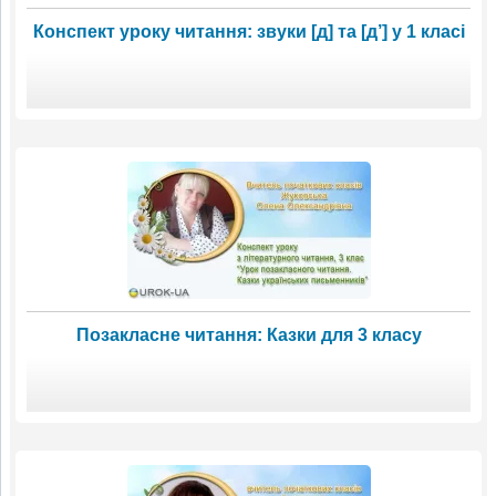
Конспект уроку читання: звуки [д] та [д’] у 1 класі
Позакласне читання: Казки для 3 класу