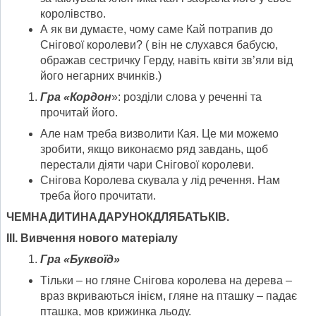
королівство.
А як ви думаєте, чому саме Кай потрапив до
Снігової королеви? ( він не слухався бабусю,
ображав сестричку Герду, навіть квіти зв’яли від
його негарних вчинків.)
Гра «Кордон
»: розділи слова у реченні та
прочитай його.
Але нам треба визволити Кая. Це ми можемо
зробити, якщо виконаємо ряд завдань, щоб
перестали діяти чари Снігової королеви.
Снігова Королева скувала у лід речення. Нам
треба його прочитати.
ЧЕМНАДИТИНАДАРУНОКДЛЯБАТЬКІВ.
І
II
. Вивчення нового матеріалу
Гра «Буквоїд»
Тільки – но гляне Снігова королева на дерева –
враз вкриваються інієм, гляне на пташку – падає
пташка, мов крижинка льоду.