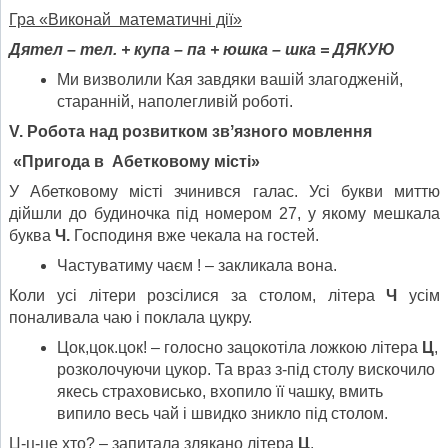
Гра «Виконай математичні дії»
Дятел – тел. + купа – па + юшка – шка = ДЯКУЮ
Ми визволили Кая завдяки вашій злагодженій,
старанній, наполегливій роботі.
V
.
Робота над розвитком звʼязного мовлення
«Пригода в Абетковому місті»
У Абетковому місті зчинився галас. Усі букви миттю
дійшли до будиночка під номером 27, у якому мешкала
буква
Ч.
Господиня вже чекала на гостей.
Частуватиму чаєм ! – закликала вона.
Коли усі літери розсілися за столом, літера
Ч
усім
поналивала чаю і поклала цукру.
Цок,цок.цок! – голосно зацокотіла ложкою літера
Ц
,
розколочуючи цукор. Та враз з-під столу вискочило
якесь страховисько, вхопило її чашку, вмить
випило весь чай і швидко зникло під столом.
Ц-ц-це хто? – запитала злякано літера
Ц
.