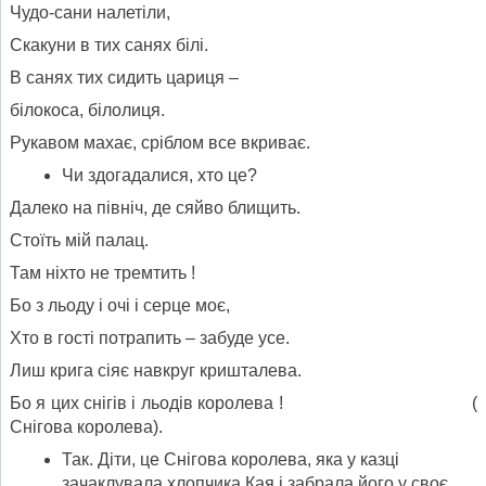
Чудо-сани налетіли,
Скакуни в тих санях білі.
В санях тих сидить цариця –
білокоса, білолиця.
Рукавом махає, сріблом все вкриває.
Чи здогадалися, хто це?
Далеко на північ, де сяйво блищить.
Стоїть мій палац.
Там ніхто не тремтить !
Бо з льоду і очі і серце моє,
Хто в гості потрапить – забуде усе.
Лиш крига сіяє навкруг кришталева.
Бо я цих снігів і льодів королева ! (
Снігова королева).
Так. Діти, це Снігова королева, яка у казці
зачаклувала хлопчика Кая і забрала його у своє