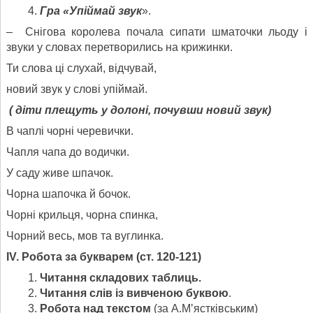
Гра «Упіймай звук
».
– Снігова королева почала сипати шматочки льоду і
звуки у словах перетворились на крижинки.
Ти слова ці слухай, відчувай,
новий звук у слові упіймай.
( діти плещуть у долоні, почувши новий звук)
В чаплі чорні черевички.
Чапля чапа до водички.
У саду живе шпачок.
Чорна шапочка й бочок.
Чорні крильця, чорна спинка,
Чорний весь, мов та вуглинка.
І
V
. Робота за букварем (ст. 120-121
)
Читання складових таблиць
.
Читання слів із вивченою буквою
.
Робота над текстом
(за А.Мʼястківським)