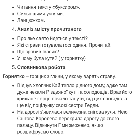
Читання тексту «буксиром».
Сильнішими учнями.
Ланцюжком.
Аналіз змісту прочитаного
Про яке свято йдеться у тексті?
Які страви готувала господиня. Прочитай.
Що зробив Івасик?
У чому була кутя? ( у горнятку)
Словникова робота
Горнятко
– горщик з глини, у якому варять страву.
Відчув хлопчик Кай тепло рідного дому, адже там
дуже чекали Різдвяної куті та солодощів. Враз його
крижане серце почало танути, від цих спогадів, а
ще від поцілунку своєї сестри Герди.
На дорозі з’явилася величезна снігова куля. Нею
Снігова Королева перекрила дорогу до свого
палацу. Відкинути її ми зможемо, якщо
розшифруємо слово.