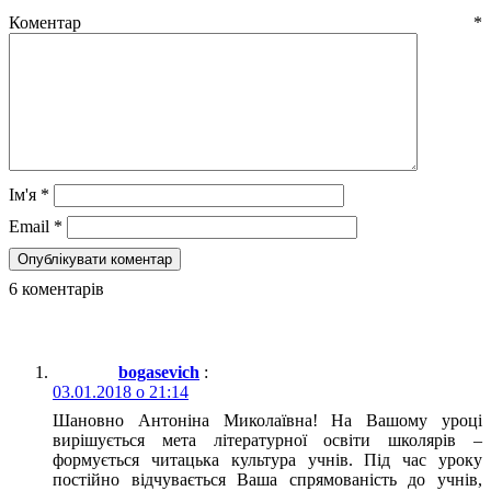
Коментар
*
Ім'я
*
Email
*
6 коментарів
bogasevich
:
03.01.2018 о 21:14
Шановно Антоніна Миколаївна! На Вашому уроці
вирішується мета літературної освіти школярів –
формується читацька культура учнів. Під час уроку
постійно відчувається Ваша спрямованість до учнів,