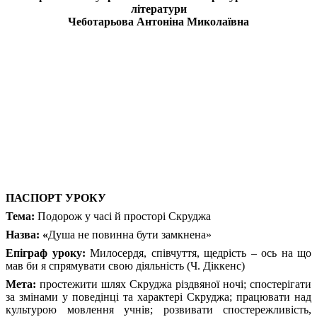
літератури
Чеботарьова Антоніна Миколаївна
ПАСПОРТ УРОКУ
Тема:
Подорож у часі й просторі Скруджа
Назва: «
Душа не повинна бути замкнена»
Епіграф уроку:
Милосердя, співчуття, щедрість – ось на що
мав би я спрямувати свою діяльність (Ч. Діккенс)
Мета:
простежити шлях Скруджа різдвяної ночі; спостерігати
за змінами у поведінці та характері Скруджа; працювати над
культурою мовлення учнів; розвивати спостережливість,