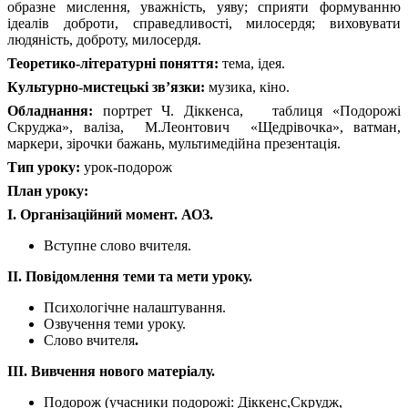
образне мислення, уважність, уяву; сприяти формуванню
ідеалів доброти, справедливості, милосердя; виховувати
людяність, доброту, милосердя.
Теоретико-літературні поняття:
тема, ідея.
Культурно-мистецькі зв’язки:
музика, кіно.
Обладнання:
портрет Ч. Діккенса, таблиця «Подорожі
Скруджа», валіза, М.Леонтович «Щедрівочка», ватман,
маркери, зірочки бажань, мультимедійна презентація.
Тип уроку:
урок-подорож
План уроку:
І. Організаційний момент. А
ОЗ.
Вступне слово вчителя.
ІІ. Повідомлення теми та мети уроку
.
Психологічне налаштування.
Озвучення теми уроку.
Слово вчителя
.
ІІІ. Вивчення нового матеріалу
.
Подорож (учасники подорожі: Діккенс,Скрудж,