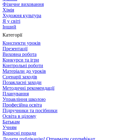
Фізичне виховання
Хімія
Художня культура
Я у світі
Інший
Категорії
Конспекти уроків
Презентації
Виховна робота
Конкурси та ігри
Контрольні роботи
Матеріали до уроків
Сценарії заходів
Позакласні заходи
Методичні рекомендації
Планування
Управління школою
Професійна освіта
Підручники та посібники
Освіта в цілому
Батькам
Учням
Корисні поради
Отримати сертифікат
Додати публікацію!