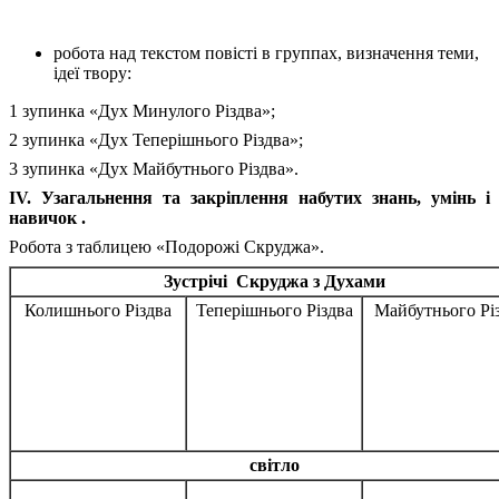
робота над текстом повісті в группах, визначення теми,
ідеї твору:
1 зупинка «Дух Минулого Різдва»;
2 зупинка «Дух Теперішнього Різдва»;
3 зупинка «Дух Майбутнього Різдва».
ІV. Узагальнення та закріплення набутих знань, умінь і
навичок .
Робота з таблицею «Подорожі Скруджа».
Зустрічі Скруджа з Духами
Колишнього Різдва
Теперішнього Різдва
Майбутнього Рі
світло