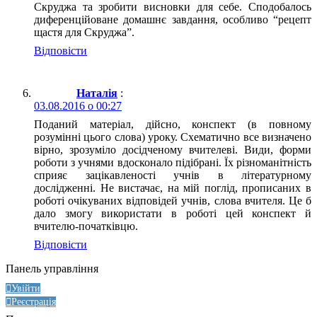
Скруджа та зробити висновки для себе. Сподобалось
диференційоване домашнє завдання, особливо “рецепт
щастя для Скруджа”.
Відповіcти
Наталія
:
03.08.2016 о 00:27
Поданий матеріал, дійсно, конспект (в повному
розумінні цього слова) уроку. Схематично все визначено
вірно, зрозуміло досідченому вчителеві. Види, форми
роботи з учнями вдосконало підібрані. Їх різноманітність
сприяє зацікавленості учнів в літературному
дослідженні. Не вистачає, на мій поглід, прописаних в
роботі очікуваних відповідей учнів, слова вчителя. Це б
дало змогу використати в роботі цей конспект й
вчителю-початківцю.
Відповіcти
Панель управління
Увійти
Реєстрація