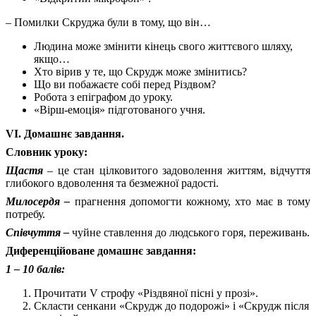
– Помилки Скруджа були в тому, що він…
Людина може змінити кінець свого життєвого шляху,
якщо…
Хто вірив у те, що Скрудж може змінитись?
Що ви побажаєте собі перед Різдвом?
Робота з епіграфом до уроку.
«Вірш-емоція» підготованого учня.
VІ. Домашнє завдання.
Словник уроку:
Щастя
– це стан цілковитого задоволення життям, відчуття
глибокого вдоволення та безмежної радості.
Милосердя –
прагнення допомогти кожному, хто має в тому
потребу.
Співчуття –
чуйне ставлення до людського горя, переживань.
Диференційоване домашнє завдання:
1 – 10 балів:
Прочитати V строфу «Різдвяної пісні у прозі».
Скласти сенкани «Скрудж до подорожі» і «Скрудж після