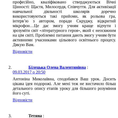
професійно, кваліфіковано стверджуються Вічні
Цінності: Щастя, Милосердя, Співчуття. Для активізації
навчальної діяльності школярів доречно
використовуються такі прийоми, як рольова гра,
інтерв’ю з автором, поради Скруджу, відкритий
мікрофон…Це дає змогу учням краще відчути і
зрозуміти світ «літературного героя», який є неосяжним
на цім світі. Проблемні питання дають змогу учням бути
активними учасниками цільового освітнього процесу.
Дякую Вам.
Відповіcти
Білецька Олена Валентинівна
:
09.03.2017 о 20:50
Антоніна Миколаївна, сподобався Ваш урок. Досить
цікава ідея подорожі. Але мені теж не вистачило більш
детального опису етапів уроку для більшого розуміння
його суті.
Відповіcти
Тетяна
: