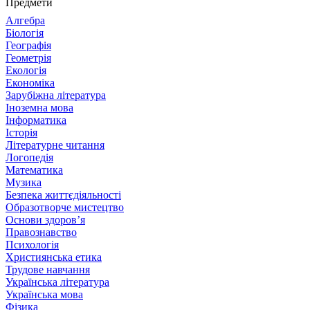
Предмети
Алгебра
Біологія
Географія
Геометрія
Екологія
Економіка
Зарубіжна література
Іноземна мова
Інформатика
Історія
Літературне читання
Логопедія
Математика
Музика
Безпека життєдіяльності
Образотворче мистецтво
Основи здоров’я
Правознавство
Психологія
Християнська етика
Трудове навчання
Українська література
Українська мова
Фізика