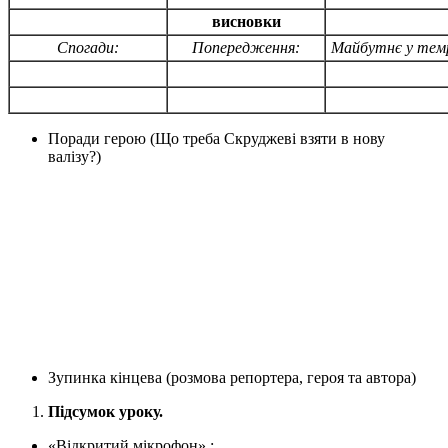
висновки
Спогади:
Попередження:
Майбутнє у темр
Поради герою (Що треба Скруджеві взяти в нову
валізу?)
Зупинка кінцева (розмова репортера, героя та автора)
Підсумок уроку.
«Відкритий мікрофон» :