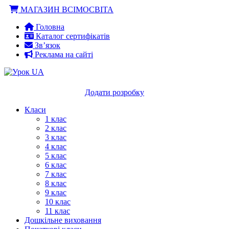
Наверх
МАГАЗИН ВСІМОСВІТА
Головна
Каталог сертифікатів
Зв’язок
Реклама на сайті
Сертифікат вчителю!
Додати розробку
Класи
1 клас
2 клас
3 клас
4 клас
5 клас
6 клас
7 клас
8 клас
9 клас
10 клас
11 клас
Дошкільне виховання