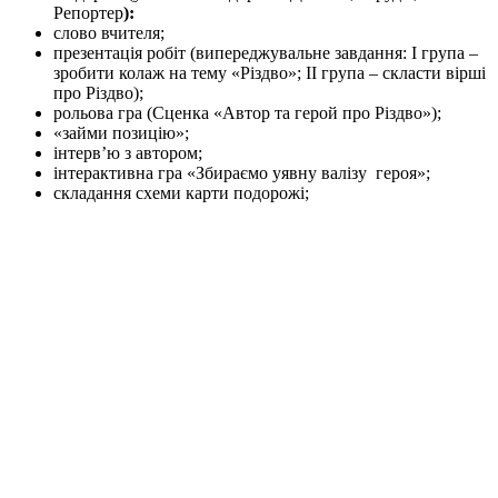
Репортер
)
:
слово вчителя;
презентація робіт (випереджувальне завдання: І група –
зробити колаж на тему «Різдво»; ІІ група – скласти вірші
про Різдво);
рольова гра (Сценка «Автор та герой про Різдво»);
«займи позицію»;
інтерв’ю з автором;
інтерактивна гра «Збираємо уявну валізу героя»;
складання схеми карти подорожі;