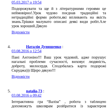
05.03.2017 о 19:54
Подорожувати та ще й з літературними героями це
неймовірно!.Урок чудово поєднав традиційні та
нетрадиційні форми роботи,які впливають на якість
знань.Трішки малувато описані деякі види робіт.Але
урок хороший.Дякую
Відповіcти
Наталія Дуняшенко
:
03.08.2016 о 12:54
Пані Антоніно!!! Ваш урок чудовий, адже порушує
нагальні проблеми сучасності, виховує людяність,
доброту, милосердя. Сподобалась карта подорожі
Скруджа))) Щиро дякую!!!
Відповіcти
natalia-73
:
03.08.2016 о 09:42
Інтерактивна гра “Валіза” , робота з таблицею
допоможуть школярам розібратися із характером