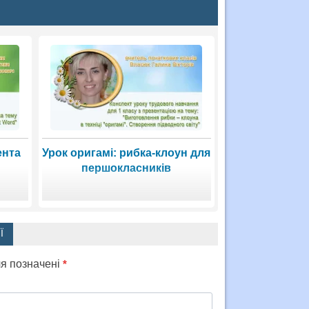
ента
Урок оригамі: рибка-клоун для
першокласників
Ї
ля позначені
*