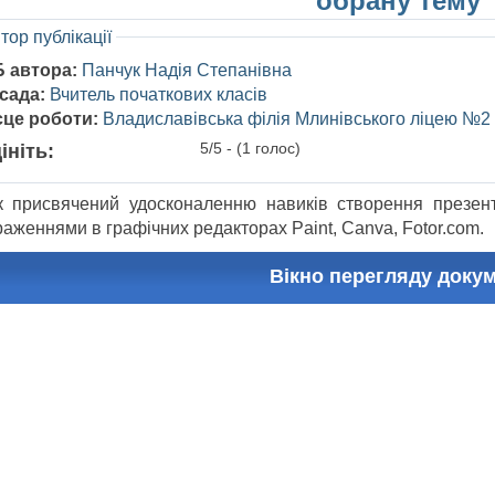
обрану тему”
тор публікації
Б автора:
Панчук Надія Степанівна
сада:
Вчитель початкових класів
сце роботи:
Владиславівська філія Млинівського ліцею №2
5/5 - (1 голос)
ініть:
к присвячений удосконаленню навиків створення презента
аженнями в графічних редакторах Paint, Canva, Fotor.com.
Вікно перегляду доку