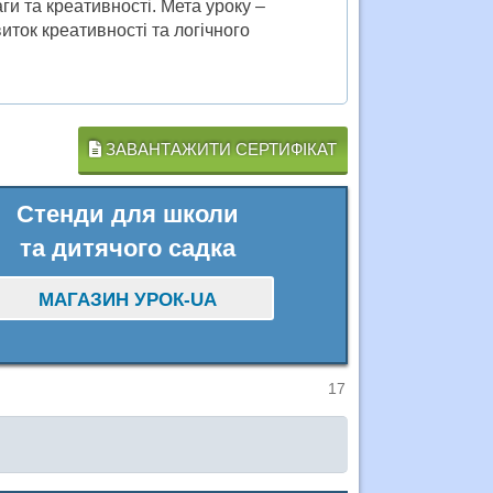
ги та креативності. Мета уроку –
ток креативності та логічного
ЗАВАНТАЖИТИ СЕРТИФІКАТ
Стенди для школи
та дитячого садка
МАГАЗИН УРОК-UA
17