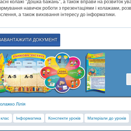
асні колажі "Дошка бажань", а також вправи на розвиток ува
рмування навичок роботи з презентаціями і колажами, розви
слення, а також виховання інтересу до інформатики.
ЗАВАНТАЖИТИ ДОКУМЕНТ
олажко Лілія
 клас
Інформатика
Конспекти уроків
Матеріали до уроків