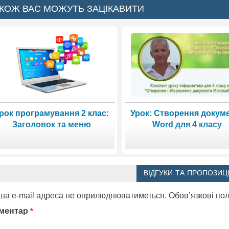
КОЖ ВАС МОЖУТЬ ЗАЦІКАВИТИ
рок програмування 2 клас:
Урок: Створення докум
Заголовок та меню
Word для 4 класу
ВІДГУКИ ТА ПРОПОЗИЦІ
ша e-mail адреса не оприлюднюватиметься.
Обов’язкові по
ментар
*