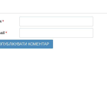
'я
*
ail
*