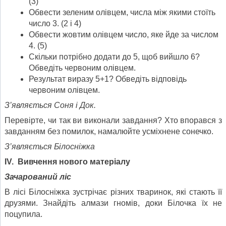
(3)
Обвести зеленим олівцем, числа між якими стоїть
число 3. (2 і 4)
Обвести жовтим олівцем число, яке йде за числом
4. (5)
Скільки потрібно додати до 5, щоб вийшло 6?
Обведіть червоним олівцем.
Результат виразу 5+1? Обведіть відповідь
червоним олівцем.
З’являється Соня і Док.
Перевірте, чи так ви виконали завдання? Хто впорався з
завданням без помилок, намалюйте усміхнене сонечко.
З’являється Білосніжка
ІV. Вивчення нового матеріалу
Зачарований ліс
В лісі Білосніжка зустрічає різних тваринок, які стають її
друзями. Знайдіть алмази гномів, доки Білочка їх не
поцупила.