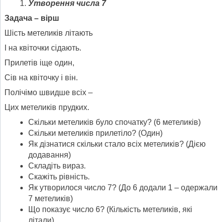
Утворення числа 7
Задача – вірш
Шість метеликів літають
І на квіточки сідають.
Прилетів іще один,
Сів на квіточку і він.
Полічімо швидше всіх –
Цих метеликів прудких.
Скільки метеликів було спочатку? (6 метеликів)
Скільки метеликів прилетіло? (Один)
Як дізнатися скільки стало всіх метеликів? (Дією
додавання)
Складіть вираз.
Скажіть рівність.
Як утворилося число 7? (До 6 додали 1 – одержали
7 метеликів)
Що показує число 6? (Кількість метеликів, які
літали)