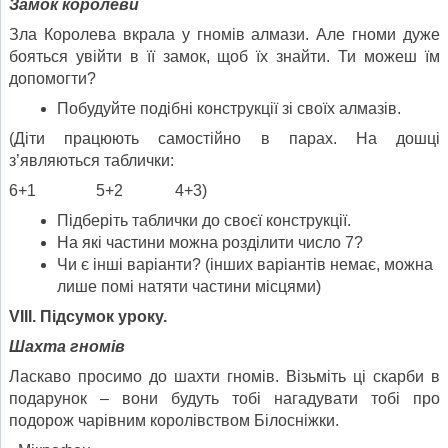
Замок королеви
Зла Королева вкрала у гномів алмази. Але гноми дуже
бояться увійти в її замок, щоб їх знайти. Ти можеш їм
допомогти?
Побудуйте подібні конструкції зі своїх алмазів.
(Діти працюють самостійно в парах. На дошці
з’являються таблички:
6+1 5+2 4+3)
Підберіть таблички до своєї конструкції.
На які частини можна розділити число 7?
Чи є інші варіанти? (інших варіантів немає, можна
лише помі натяти частини місцями)
VІІІ. Підсумок уроку.
Шахта гномів
Ласкаво просимо до шахти гномів. Візьміть ці скарби в
подарунок – вони будуть тобі нагадувати тобі про
подорож чарівним королівством Білосніжки.