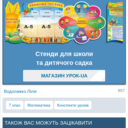
Стенди для школи
та дитячого садка
МАГАЗИН УРОК-UA
857
Водолажко Лілія
7 клас
Математика
Конспекти уроків
ТАКОЖ ВАС МОЖУТЬ ЗАЦІКАВИТИ