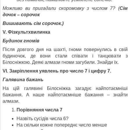
Можливо ви пригадали скоромовку з числом 7? (
Сім
дочок – сорочок
Вишивають сім сорочок.)
V. Фізкультхвилинка
Будинок гномів
Після довгого дня на шахті, гноми повернулись в свій
будиночок, де вони стали співати і танцювати з
Білосніжкою. Деякі алмази гноми загубили. Знайди їх.
VІ. Закріплення уявлень про число 7 і цифру 7.
Галявина бажань
На цій галявині Білосніжка загадує найпотаємніші
бажання. А наше найпотаємніше бажання – знайти
алмази.
Порівняння числа 7
Назвіть сусідів числа 6?
На скільки кожне попереднє число менше