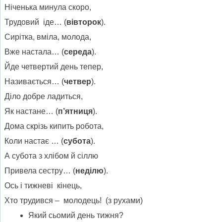
Ніченька минула скоро,
Трудовий іде… (
вівторок
).
Сирітка, вміла, молода,
Вже настала… (
середа
).
Йде четвертий день тепер,
Називається… (
четвер
).
Діло добре ладиться,
Як настане… (
п’ятниця
).
Дома скрізь кипить робота,
Коли настає … (
субота
).
А субота з хлібом й сіллю
Привела сестру… (
неділю
).
Ось і тижневі кінець,
Хто трудився – молодець! (з рухами)
Який сьомий день тижня?