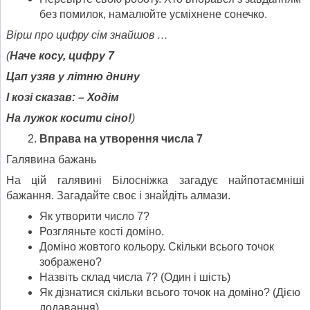
без помилок, намалюйте усміхнене сонечко.
Вірш про цифру сім знайшов …
(
Наче косу, цифру 7
Цап узяв у літню днину
І козі сказав: – Ходім
На лужок косити сіно!
)
Вправа на утворення числа 7
Галявина бажань
На цій галявині Білосніжка загадує найпотаємніші
бажання. Загадайте своє і знайдіть алмази.
Як утворити число 7?
Розгляньте кості доміно.
Доміно жовтого кольору. Скільки всього точок
зображено?
Назвіть склад числа 7? (Один і шість)
Як дізнатися скільки всього точок на доміно? (Дією
додавання)