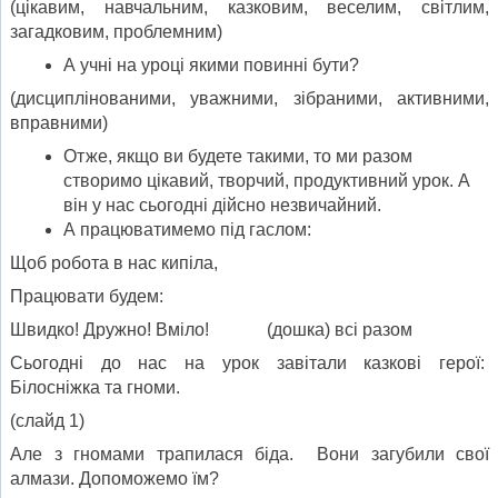
(цікавим, навчальним, казковим, веселим, світлим,
загадковим, проблемним)
А учні на уроці якими повинні бути?
(дисциплінованими, уважними, зібраними, активними,
вправними)
Отже, якщо ви будете такими, то ми разом
створимо цікавий, творчий, продуктивний урок. А
він у нас сьогодні дійсно незвичайний.
А працюватимемо під гаслом:
Щоб робота в нас кипіла,
Працювати будем:
Швидко! Дружно! Вміло! (дошка) всі разом
Сьогодні до нас на урок завітали казкові герої:
Білосніжка та гноми.
(слайд 1)
Але з гномами трапилася біда. Вони загубили свої
алмази. Допоможемо їм?