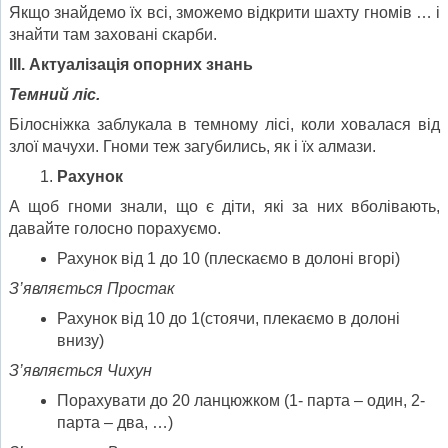
Якщо знайдемо їх всі, зможемо відкрити шахту гномів … і
знайти там заховані скарби.
ІІІ. Актуалізація опорних знань
Темний ліс.
Білосніжка заблукала в темному лісі, коли ховалася від
злої мачухи. Гноми теж загубились, як і їх алмази.
Рахунок
А щоб гноми знали, що є діти, які за них вболівають,
давайте голосно порахуємо.
Рахунок від 1 до 10 (плескаємо в долоні вгорі)
З’являється Простак
Рахунок від 10 до 1(стоячи, плекаємо в долоні
внизу)
З’являється Чихун
Порахувати до 20 ланцюжком (1- парта – один, 2-
парта – два, …)