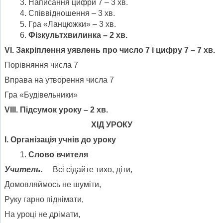
Написання цифри 7 – 3 хв.
Співвідношення – 3 хв.
Гра «Ланцюжки» – 3 хв.
Фізкультхвилинка – 2 хв.
VІ. Закріплення уявлень про число 7 і цифру 7 – 7 хв.
Порівняння числа 7
Вправа на утворення числа 7
Гра «Будівельники»
VІІІ. Підсумок уроку – 2 хв.
Х
І
Д УРОК
У
І. Організація учнів до уроку
Слово вчителя
Учитель.
Всі сідайте тихо, діти,
Домовляймось не шуміти,
Руку гарно піднімати,
На уроці не дрімати,