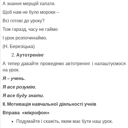
А знання мерщій хапати.
Щоб нам не було мороки –
Всі готові до уроку?
Тож гаразд, часу не гаймо
І урок розпочинаймо.
(Н. Березіцька)
Аутотренінг
А тепер давайте проведемо автотренінг і налаштуємося
на урок.
Я – учень.
Я все розумію.
Я все буду знати.
ІІ. Мотивація навчальної діяльності учнів
Вправа «мікрофон»
Подумайте і скажіть, яким має бути наш урок.