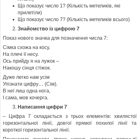
Що показує число 1? (Кількість метеликів, які
прилетіли)
Що показує число 7? (Кількість метеликів всього)
Знайомство із цифрою 7
Показ нового значка для позначення числа 7:
Сімка схожа на косу,
На плечі її несу.
Ось прийду я на лужок –
Накошу сінця стіжок.
Дуже легко нам усім
Упізнати цифру… (Сім).
В неї лиш одна нога,
І сама, мов кочерга.
Написання цифри 7
– Цифра 7 складається з трьох елементів: хвилястої
горизонтальної лінії, довгої прямої похилої лінії та
короткої горизонтальної лінії.