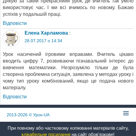
Дякую за такий прекрасниий урок, де вчитель так уміло
використовує час. І ми всі вчимось по новому. Бажаю
успіхів у подальшій праці.
Відповіcти
Елена Харламова
:
28.07.2017 о 14:34
Урок насичений ігровими вправами. Вчитель цікаво
вводить цифру 7, розвиваючи пізнавальний інтерес до
вивчення математики. Незрозуміло тільки де була
створена проблемна ситуація, заявлена у методах уроку і
чому тип уроку комбінований, якщо це подача нового
матеріалу.
Відповіcти
2013-2026
© Урок-UA
При повному або частковому копіюванні матеріалів сайту,
клікабельне посилання
на сайт обов'язкове!