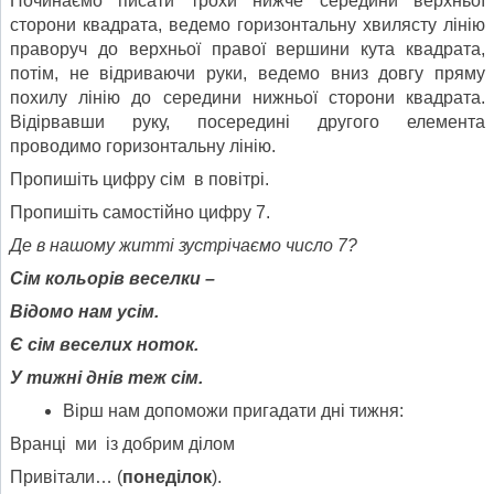
Починаємо писати трохи нижче середини верхньої
сторони квадрата, ведемо горизонтальну хвилясту лінію
праворуч до верхньої правої вершини кута квадрата,
потім, не відриваючи руки, ведемо вниз довгу пряму
похилу лінію до середини нижньої сторони квадрата.
Відірвавши руку, посередині другого елемента
проводимо горизонтальну лінію.
Пропишіть цифру сім в повітрі.
Пропишіть самостійно цифру 7.
Де в нашому житті зустрічаємо число 7?
Сім кольорів веселки –
Відомо нам усім.
Є сім веселих ноток.
У тижні днів теж сім.
Вірш нам допоможи пригадати дні тижня:
Вранці ми із добрим ділом
Привітали… (
понеділок
).