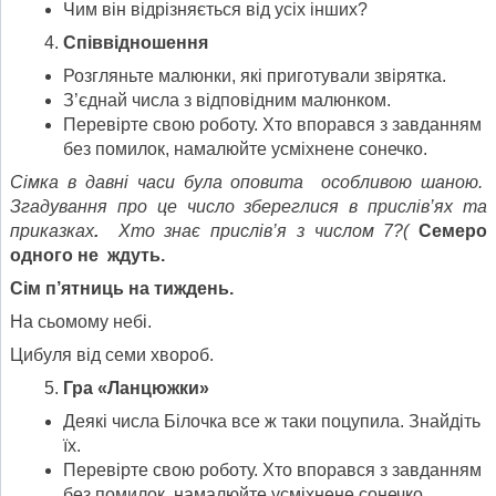
Чим він відрізняється від усіх інших?
Співвідношення
Розгляньте малюнки, які приготували звірятка.
З’єднай числа з відповідним малюнком.
Перевірте свою роботу. Хто впорався з завданням
без помилок, намалюйте усміхнене сонечко.
Сімка в давні часи була оповита особливою шаною.
Згадування про це число збереглися в прислів’ях та
приказках
.
Хто знає прислів’я з числом 7?(
Семеро
одного не ждуть
.
Сім п’ятниць на тиждень.
На сьомому небі.
Цибуля від семи хвороб.
Гра «Ланцюжки»
Деякі числа Білочка все ж таки поцупила. Знайдіть
їх.
Перевірте свою роботу. Хто впорався з завданням
без помилок, намалюйте усміхнене сонечко.