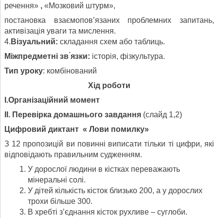
речення»
,
«Мозковий штурм»,
постановка взаємопов’язаних проблемних запитань,
активізація уваги та мислення.
4.
Візуальний:
складання схем або таблиць.
Міжпредметні зв ́язки:
історія, фізкультура.
Тип уроку
: комбінований
Хід роботи
І.Організаційний момент
ІІ. Перевірка домашнього завдання
(слайд 1,2)
Цифровий диктант « Лови помилку»
З 12 пропозицій ви повинні виписати тільки ті цифри, які
відповідають правильним судженням.
У дорослої людини в кістках переважають
мінеральні солі.
У дітей кількість кісток близько 200, а у дорослих
трохи більше 300.
В хребті з’єднання кісток рухливе – суглоби.