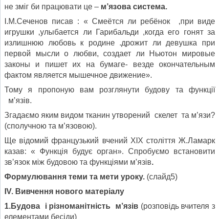
не зміг би працювати це –
м
’язова система
.
І.М.Сеченов писав : « Смеётся ли ребёнок ,при виде
игрушки ,улыбается ли Гарибальди ,когда его гонят за
излишнюю любовь к родине .дрожит ли девушка при
первой мысли о любви, создает ли Ньютон мировые
законы и пишет их на бумаге- везде окончательным
фактом является мышечное движение».
Тому я пропоную вам розглянути будову та функції
м’язів.
Згадаємо яким видом тканин утворений скелет та м’язи?
(сполучною та м’язовою).
Ще відомий французький вчений XІX століття Ж.Ламарк
казав: « Функція будує орган». Спробуємо встановити
зв’язок між будовою та функціями м’язів
.
Формулювання теми та мети уроку.
(слайд5)
І
V
. Вивчення нового матеріалу
1.Будова і різноманітність м’язів
(розповідь вчителя з
елементами бесіди)