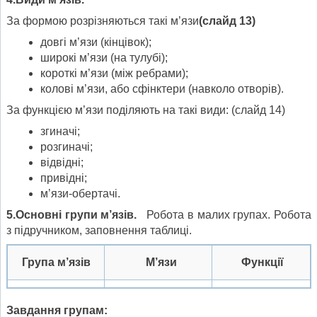
За формою розрізняються такі м’язи
(слайд 13)
довгі м’язи (кінцівок);
широкі м’язи (на тулубі);
короткі м’язи (між ребрами);
колові м’язи, або сфінктери (навколо отворів).
За функцією м’язи поділяють на такі види: (слайд 14)
згиначі;
розгиначі;
відвідні;
привідні;
м’язи-обертачі.
5.Основні групи м’язів.
Робота в малих групах. Робота
з підручником, заповнення таблиці.
Група м’язів
М’язи
Функції
Завдання групам: