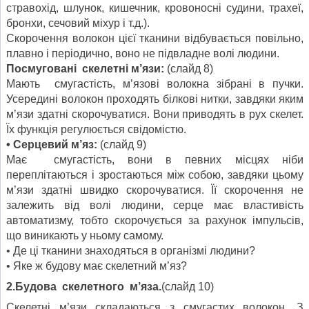
стравохід, шлунок, кишечник, кровоносні судини, трахеї,
бронхи, сечовий міхур і т.д.).
Скорочення волокон цієї тканини відбувається повільно,
плавно і періодично, воно не підвладне волі людини.
Посмуговані скелетні м’язи:
(слайд 8)
Мають смугастість, м’язові волокна зібрані в пучки.
Усередині волокон проходять білкові нитки, завдяки яким
м’язи здатні скорочуватися. Вони приводять в рух скелет.
Їх функція регулюється свідомістю.
• Серцевий м’яз:
(слайд 9)
Має смугастість, вони в певних місцях ніби
переплітаються і зростаються між собою, завдяки цьому
м’язи здатні швидко скорочуватися. Її скорочення не
залежить від волі людини, серце має властивість
автоматизму, тобто скорочується за рахунок імпульсів,
що виникають у ньому самому.
• Де ці тканини знаходяться в організмі людини?
• Яке ж будову має скелетний м’яз?
2.Будова скелетного м’яза.
(слайд 10)
Скелетні м’язи складаються з смугастих волокон. З