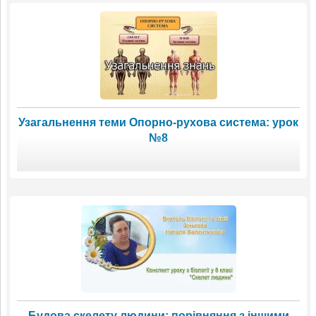
Узагальнення теми Опорно-рухова система: урок
№8
Будова скелету людини: порівняння з іншими