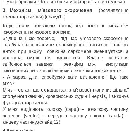
– міофібрілами. Основні білки міофібріл є актин і міозин.
3. Механізм м’язового скорочення
(роздивляння
схеми скорочення) (слайд11)
Існує теорія ковзаючіх ниток, яка пояснює механізм
скорочення м’язового волокна.
Згідно із цією теорією, під час м’язового скорочення
відбувається взаємне переміщення тонких и товстих
ниток, при цьому довжина саркомера зменшується, а
довжина ниток не змінюється. Власне ковзання
здійснюється завдяки реакціям між виступами
міозинових ниток и активними ділянками тонких ниток .
• А зараз, діти, спробуємо дати визначення: Що таке
м’яз?
М’яз – орган, що складається з м’язової тканини, щільної
сполучної тканини, кровоносних судин і нервів, і виконує
функцію скорочення.
У м’язі виділяють головку (caput) – початкову частину,
черевце (venter) – середню частину і хвіст (cauda) –
кінцеву частину
.
(слайд 12)
4.Види м’язів.