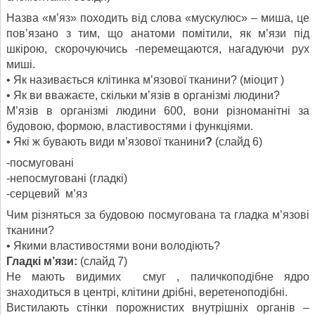
Назва «м’яз» походить від слова «мускулюс» – миша, це
пов’язано з тим, що анатоми помітили, як м’язи під
шкірою, скорочуючись -перемещаются, нагадуючи рух
миші.
• Як називається клітинка м’язової тканини? (міоцит )
• Як ви вважаєте, скільки м’язів в організмі людини?
М’язів в організмі людини 600, вони різноманітні за
будовою, формою, властивостями і функціями.
• Які ж бувають види м’язової тканини
?
(слайд 6)
-посмуговані
-непосмуговані (гладкі)
-серцевий м’яз
Чим різняться за будовою посмугована та гладка м’язові
тканини?
• Якими властивостями вони володіють?
Гладкі м’язи:
(слайд 7)
Не мають видимих смуг , паличкоподібне ядро
знаходиться в центрі, клітини дрібні, веретеноподібні.
Вистилають стінки порожнистих внутрішніх органів –