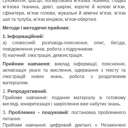
сухожилля, фасції, посмугована м’язова тканина, гладка
м’язова тканина, довгі, широкі, короткі й колові м’язи,
сфінктери, м’язи голови, жувальні й мімічні м’язи, м’язи
шиї та тулуба, м’язи кінцівок, м’язи-обертачі.
Методи і методичні прийоми:
1. Інформаційний:
а) словесний: розповідь-пояснення, опис, бесіда,
повідомлення учнів, робота з підручником.
б) наочний: ілюстрація, демонстрація.
Прийоми навчання:
виклад інформації, пояснення,
активізація уваги та мислення, одержання з тексту та
ілюстрацій нових знань, робота з роздатковим
матеріалом.
2.
Репродуктивний.
Прийоми навчання: подання матеріалу в готовому
вигляді, конкретизація і закріплення вже набутих знань.
3.
Проблемно – пошуковий:
постановка проблемного
питання.
Прийоми навчання: цифровий диктант, « Незакінчені