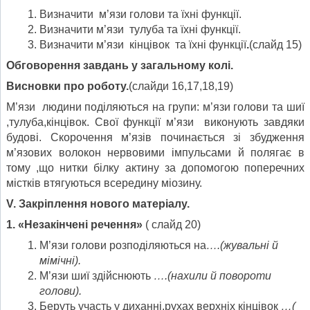
Визначити м’язи голови та їхні функції.
Визначити м’язи тулуба та їхні функції.
Визначити м’язи кінцівок та їхні функції
.
(слайд 15)
Обговорення завдань у загальному колі.
Висновки про роботу.
(слайди 16,17,18,19)
М’язи людини поділяються на групи: м’язи голови та шиї
,тулуба,кінцівок. Свої функції м’язи виконують завдяки
будові. Скорочення м’язів починається зі збудження
м’язових волокон нервовими імпульсами й полягає в
тому ,що нитки білку актину за допомогою поперечних
містків втягуються всередину міозину.
V
. Закріплення нового матеріалу.
1. «Незакінчені речення»
( слайд 20)
М’язи голови розподіляються на
….(жувальні й
мімічні).
М’язи шиї здійснюють
….(нахили й повороти
голови).
Беруть участь у диханні,рухах верхніх кінцівок
…(