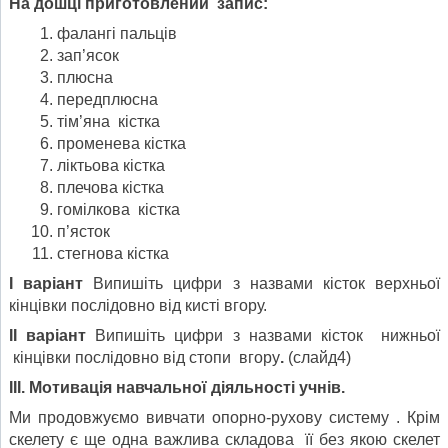
На дошці приготовлений ​​запис:
фалангі пальців
зап’ясок
плюсна
передплюсна
тім’яна кістка
променева кістка
ліктьова кістка
плечова кістка
гомілкова кістка
п’ясток
стегнова кістка
І варіант
Випишіть цифри з назвами кісток верхньої
кінцівки послідовно від кисті вгору.
ІІ варіант
Випишіть цифри з назвами кісток нижньої
кінцівки послідовно від стопи вгору
.
(слайд4)
ІІІ. Мотивація навчальної діяльності учнів.
Ми продовжуємо вивчати опорно-рухову систему . Крім
скелету є ще одна важлива складова її без якою скелет