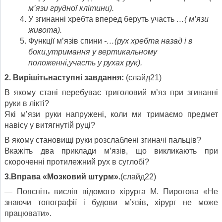
м
’
язи грудної клітини).
У згинанні хребта вперед беруть участь
…( м
’
язи
живота).
Функції м’язів спини
-…(рух хребта назад і в
боки,утримання у
вертикальному
положенні,участь у рухах рук).
2. Вирішітьнаступні завдання:
(слайд21)
В якому стані перебуває триголовий м’яз при згинанні
руки в лікті?
Які м’язи руки напружені, коли ми тримаємо предмет
навісу у витягнутій руці?
В якому становищі руки розслаблені згиначі пальців?
Вкажіть два приклади м’язів, що викликають при
скороченні протилежний рух в суглобі?
3.Вправа «Мозковий штурм».
(слайд22)
— Поясніть вислів відомого хірурга М. Пирогова «Не
знаючи топографії і будови м’язів, хірург не може
працювати».