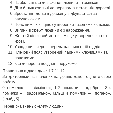
Найбільші кістки в скелеті людини – гомілкові.
Діти більш схильні до переломів кісток, ніж дорослі.
Зростання кістки в довжину відбувається за
рахунок окістя.
Пояс нижніх кінцівок утворений тазовими кістками.
Вигини в хребті людини є з народження.
Жовтий кістковий мозок – місце утворення клітин
крові.
У людини в черепі переважає лицьовій відділ.
Плечовий пояс утворений парними ключицями та
лопатками.
Кістки черепа поєднані нерухомо.
Правильна відповідь – : 1,7,11,12
За критеріями, зазначених на дошці, кожен оціните свою
роботу.
0 помилок – «відмінно», 1-2 помилки – «добре», 3-4
помилки – «задовільно», більш 4 помилок – «погано».
(слайд 3)
Перевірка знань скелету людини.