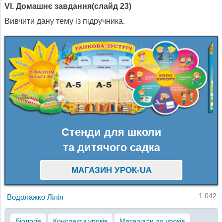
V
І. Домашнє завдання(слайд 23)
Вивчити дану тему із підручника.
Стенди для школи
та дитячого садка
МАГАЗИН УРОК-UA
1 042
Водолажко Лілія
Біологія
Конспекти уроків
Матеріали до уроків