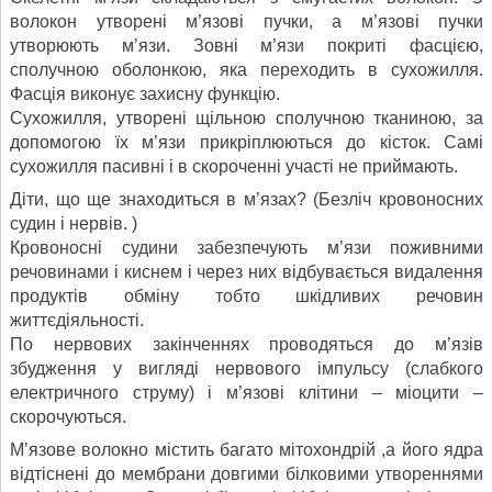
волокон утворені м’язові пучки, а м’язові пучки
утворюють м’язи. Зовні м’язи покриті фасцією,
сполучною оболонкою, яка переходить в сухожилля.
Фасція виконує захисну функцію.
Сухожилля, утворені щільною сполучною тканиною, за
допомогою їх м’язи прикріплюються до кісток. Самі
сухожилля пасивні і в скороченні участі не приймають.
Діти, що ще знаходиться в м’язах? (Безліч кровоносних
судин і нервів. )
Кровоносні судини забезпечують м’язи поживними
речовинами і киснем і через них відбувається видалення
продуктів обміну тобто шкідливих речовин
життєдіяльності.
По нервових закінченнях проводяться до м’язів
збудження у вигляді нервового імпульсу (слабкого
електричного струму) і м’язові клітини – міоцити –
скорочуються.
М’язове волокно містить багато мітохондрій ,а його ядра
відтіснені до мембрани довгими білковими утвореннями