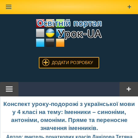
Наверх
ДОДАТИ РОЗРОБКУ
Конспект уроку-подорожі з української мови
у 4 класі на тему: Іменники – синоніми,
антоніми, омоніми. Пряме та переносне
значення іменників.
Автор: вчитель початкових класів Данілова Тетяна