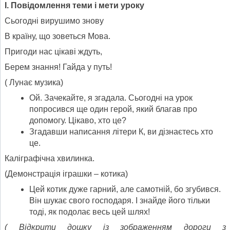
I
.
Повідомлення теми і мети уроку
Сьогодні вирушимо знову
В країну, що зоветься Мова.
Пригоди нас цікаві ждуть,
Берем знання! Гайда у путь!
( Лунає музика)
Ой. Зачекайте, я згадала. Сьогодні на урок
попросився ще один герой, який благав про
допомогу. Цікаво, хто це?
Згадавши написання літери К, ви дізнаєтесь хто
це.
Каліграфічна хвилинка.
(Демонстрація іграшки – котика)
Цей котик дуже гарний, але самотній, бо згубився.
Він шукає свого господаря. І знайде його тільки
тоді, як подолає весь цей шлях!
( Відкрити дошку із зображенням дороги з