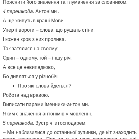
Пояснити його значення та тлумачення за словником.
4 перешкода.
Антоніми .
А ще живуть в країні Мови
Уперті вороги – слова, що рушать стіни,
І кожен кров з них пролива.
Так затялися на своєму:
Один – одному, той – іншу річ.
А все це невипадково,
Бо дивляться у різнобіч!
Про які слова йдеться?
Робота над вравою.
Виписати парами іменники-антоніми.
Яким є значення антонімів у мовленні.
5 перешкода
. Зустріч із господарем.
– Ми наблизилися до останньої зупинки, де кіт знаходить