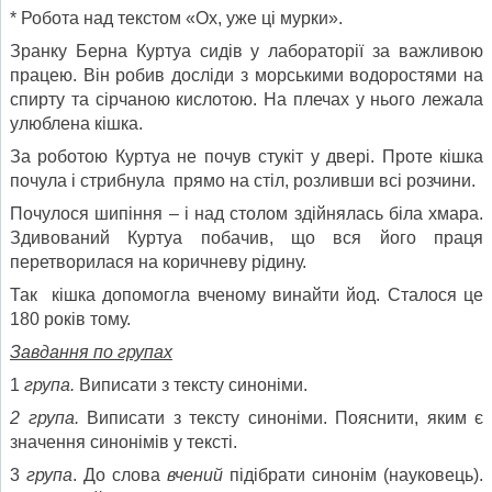
* Робота над текстом «Ох, уже ці мурки».
Зранку Берна Куртуа сидів у лабораторії за важливою
працею. Він робив досліди з морськими водоростями на
спирту та сірчаною кислотою. На плечах у нього лежала
улюблена кішка.
За роботою Куртуа не почув стукіт у двері. Проте кішка
почула і стрибнула прямо на стіл, розливши всі розчини.
Почулося шипіння – і над столом здійнялась біла хмара.
Здивований Куртуа побачив, що вся його праця
перетворилася на коричневу рідину.
Так кішка допомогла вченому винайти йод. Сталося це
180 років тому.
Завдання по групах
1
група.
Виписати з тексту синоніми.
2 група.
Виписати з тексту синоніми. Пояснити, яким є
значення синонімів у тексті.
3
група
. До слова
вчений
підібрати синонім (науковець).