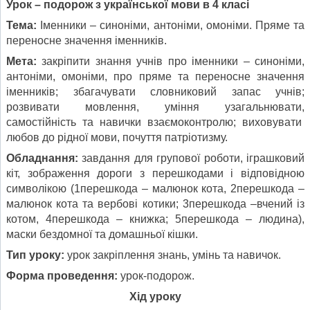
Урок – подорож з української мови в 4 класі
Тема:
Іменники – синоніми, антоніми, омоніми. Пряме та
переносне значення іменників.
Мета:
закріпити знання учнів про іменники – синоніми,
антоніми, омоніми, про пряме та переносне значення
іменників; збагачувати словниковий запас учнів;
розвивати мовлення, уміння узагальнювати,
самостійність та навички взаємоконтролю; виховувати
любов до рідної мови, почуття патріотизму.
Обладнання:
завдання для групової роботи, іграшковий
кіт, зображення дороги з перешкодами і відповідною
символікою (1перешкода – малюнок кота, 2перешкода –
малюнок кота та вербові котики; 3перешкода –вчений із
котом, 4перешкода – книжка; 5перешкода – людина),
маски бездомної та домашньої кішки.
Тип уроку:
урок закріплення знань, умінь та навичок.
Форма проведення:
урок-подорож.
Хід уроку