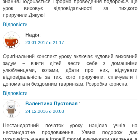
знання.Подобається і форма проведення подорож.А ще
урок виховує відповідальності за тих,кого
приручили.Дякую!
Відповіcти
Надія
:
23.01.2017 о 21:17
Оригінальний конспект уроку включає чудовий виховний
задум – вчити дітей вести себе з домашніми
улюбленцями, котами, дбати про них, відчувати
відповідальність за тих, кого приручили, співчувати і
допомагати бездомним тваринкам. Розробка корисна.
Відповіcти
Валентина Пустовая
:
24.12.2016 о 20:03
Нестандартний початок уроку націлив учнів на
нестандартне продовження. Уявна подорож дає
можливість учням в ігровій формі виконувати завдання, а