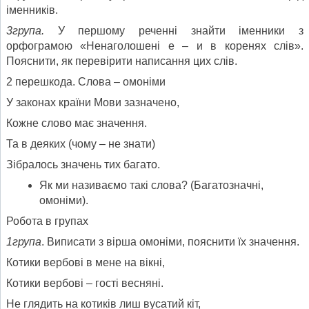
іменників.
3група.
У першому реченні знайти іменники з
орфограмою «Ненаголошені е – и в коренях слів».
Пояснити, як перевірити написання цих слів.
2 перешкода. Слова – омоніми
У законах країни Мови зазначено,
Кожне слово має значення.
Та в деяких (чому – не знати)
Зібралось значень тих багато.
Як ми називаємо такі слова? (Багатозначні,
омоніми).
Робота в групах
1група
. Виписати з вірша омоніми, пояснити їх значення.
Котики вербові в мене на вікні,
Котики вербові – гості весняні.
Не глядить на котиків лиш вусатий кіт,