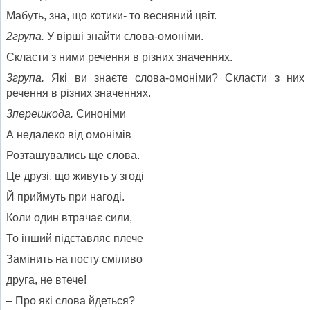
Мабуть, зна, що котики- то весняний цвіт.
2група.
У вірші знайти слова-омоніми.
Скласти з ними речення в різних значеннях.
3група.
Які ви знаєте слова-омоніми? Скласти з них
речення в різних значеннях.
3перешкода.
Синоніми
А недалеко від омонімів
Розташувались ще слова.
Це друзі, що живуть у згоді
Й приймуть при нагоді.
Коли один втрачає сили,
То інший підставляє плече
Замінить на посту сміливо
друга, не втече!
– Про які слова йдеться?