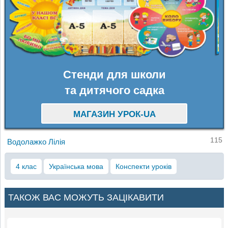
Стенди для школи
та дитячого садка
МАГАЗИН УРОК-UA
115
Водолажко Лілія
4 клас
Українська мова
Конспекти уроків
ТАКОЖ ВАС МОЖУТЬ ЗАЦІКАВИТИ