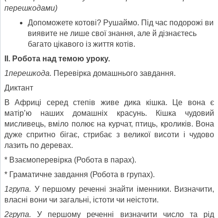
перешкодами)
Допоможете котові? Рушаймо. Під час подорожі ви
виявите не лише свої знання, але й дізнаєтесь
багато цікавого із життя котів.
II
. Робота над темою уроку.
1перешкода.
Перевірка домашнього завдання.
Диктант
В Африці серед степів живе дика кішка. Це вона є
матір’ю наших домашніх красунь. Кішка чудовий
мисливець, вміло полює на курчат, птиць, кроликів. Вона
дуже спритно бігає, стрибає з великої висоти і чудово
лазить по деревах.
* Взаємоперевірка (Робота в парах).
* Граматичне завдання (Робота в групах).
1група.
У першому реченні знайти іменники. Визначити,
власні вони чи загальні, істоти чи неістоти.
2група.
У першому реченні визначити число та рід