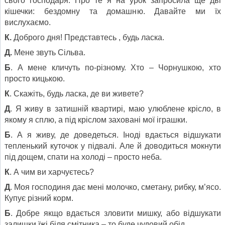
свого господаря. Про те я на урок запросила ще дві
кішечки: бездомну та домашню. Давайте ми їх
вислухаємо.
К.
Доброго дня! Представтесь , будь ласка.
Д.
Мене звуть Сільва.
Б
. А мене кличуть по-різному. Хто – Чорнушкою, хто
просто кицькою.
К
. Скажіть, будь ласка, де ви живете?
Д
. Я живу в затишній квартирі, маю улюблене крісло, в
якому я сплю, а під кріслом заховані мої іграшки.
Б
. А я живу, де доведеться. Іноді вдається відшукати
тепленький куточок у підвалі. Але й доводиться мокнути
під дощем, спати на холоді – просто неба.
К
. А чим ви харчуєтесь?
Д
. Моя господиня дає мені молочко, сметану, рибку, м’ясо.
Купує різний корм.
Б
. Добре якщо вдається зловити мишку, або відшукати
залишки їжі біля смітника – то буде чудовий обід.