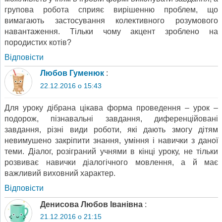
групова робота сприяє вирішенню проблем, що
вимагають застосування колективного розумового
навантаження. Тільки чому акцент зроблено на
породистих котів?
Відповіcти
Любов Гуменюк
:
22.12.2016 о 15:43
Для уроку дібрана цікава форма проведення – урок –
подорож, пізнавальні завдання, диференційовані
завдання, різні види роботи, які дають змогу дітям
невимушено закріпити знання, уміння і навички з даної
теми. Діалог, розіграний учнями в кінці уроку, не тільки
розвиває навички діалогічного мовлення, а й має
важливий виховний характер.
Відповіcти
Денисова Любов Іванівна
:
21.12.2016 о 21:15