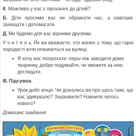
К
. Можливо у вас є прохання до дітей?
Б
. Діти просимо вас не ображати нас, а навпаки,
захищати і допомагати.
Д.
Ми будемо для вас вірними друзями.
У ч и т е л ь. Як ви вважаєте, хто винен у тому, що гарні
породисті коти опиняються на вулиці.
Я хочу вас попрохати: перш ніж заводити дома
тваринку, добре подумайте, чи зможете за нею
доглядати.
III.
Підсумок.
Урок добіг кінця. Чи дізнались ви про щось таке, що
вас здивувало? Зацікавило? Навчило чогось
нового?
Домашнє завдання