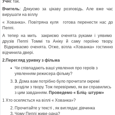
Учні
: так.
Вчитель
: Дякуємо за цікаву розповідь. Але вже час
вирушати на віллу
« Хованка». Повітряна куля готова перенести нас до
Пеппі.
А тепер на мить закриємо оченята руками і уявимо
друзів Пеппі Томмі та Аніку й саму героїню твору.
Відкриваємо оченята. Отже, вілла «Хованка» гостинно
відчинила двері.
2.Перегляд уривку з фільма
Чи співпадають ваші уявлення про героїв з
уявленням режисера фільму?
3
. Дома вам потрібно було прочитати окремі
розділи з твору. Тож перевіримо, як ви справились
з цим завданням.
Проведемо « Бліц- штурм»
1 Хто оселяється на віллі « Хованка»?
Прочитайте у тексті , як виглядає дівчинка
Чому Пеппі живе одна?