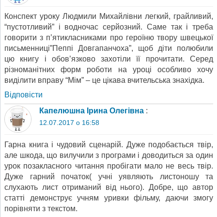
Конспект уроку Людмили Михайлівни легкий, грайливий,
“пустотливий” і водночас серйозний. Саме так і треба
говорити з п’ятикласниками про героїню твору швецької
письменниці”Пеппі Довгапанчоха”, щоб діти полюбили
цю книгу і обов’язково захотіли її прочитати. Серед
різноманітних форм роботи на уроці особливо хочу
виділити вправу “Мім” – це цікава вчительська знахідка.
Відповіcти
Капелюшна Ірина Олегівна
:
12.07.2017 о 16:58
Гарна книга і чудовий сценарій. Дуже подобається твір,
але шкода, що вилучили з програми і доводиться за один
урок позакласного читання пробігати мало не весь твір.
Дуже гарний початок( учні уявляють листоношу та
слухають лист отриманий від нього). Добре, що автор
статті демонструє учням уривки фільму, даючи змогу
порівняти з текстом.