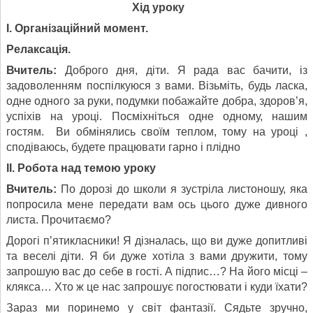
Хід уроку
І. Організаційний момент.
Релаксація.
Вчитель:
Доброго дня, діти. Я рада вас бачити, із
задоволенням поспілкуюся з вами. Візьміть, будь ласка,
одне одного за руки, подумки побажайте добра, здоров’я,
успіхів на уроці. Посміхніться одне одному, нашим
гостям. Ви обмінялись своїм теплом, тому на уроці ,
сподіваюсь, будете працювати гарно і плідно
ІІ. Робота над темою уроку
Вчитель:
По дорозі до школи я зустріла листоношу, яка
попросила мене передати вам ось цього дуже дивного
листа. Прочитаємо?
Дорогі п’ятикласники! Я дізналась, що ви дуже допитливі
та веселі діти. Я би дуже хотіла з вами дружити, тому
запрошую вас до себе в гості. А підпис…? На його місці –
клякса… Хто ж це нас запрошує погостювати і куди їхати?
Зараз ми поринемо у світ фантазії. Сядьте зручно,