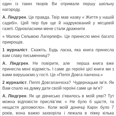
один із таких творів Ви отримали першу шкільну
нагороду.
А. Ліндгрен
. Це правда. Твір мав назву « Життя у нашій
садибі». Цей твір був ще й надрукований у місцевій
газеті. Однокласники мене стали дражнити
« Малою Сельмою Лагерлеф». Це принесло мені багато
прикрощів.
1 журналіст
. Скажіть. Будь ласка, яка книга принесла
вам славу письменниці?
А. Ліндгрен
. Не повірите, але перша книга вже
принесла мені відомість. І саме до героїні цієї книги ми з
вами вирушаємо у гості. Це «Пеппі Довга панчоха.»
2 журналіст
. Пеппі Довгапанчоха? Чудернацьке ім’я. Як
Вам спало на думку дати своїй героїні саме це ім’я?
А. Ліндгрен
. Як це дівчисько з’явилось в моїй уяві? Тут
можна відповісти прислів’ям: « Не було б щастя, та
нещастя допомогло». Коли моїй донечці Карін було 7
років, вона важко захворіла і лежала в ліжку кілька