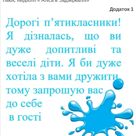
Льюїс Керролл « Аліса в Задзеркаллі»
Додаток 1