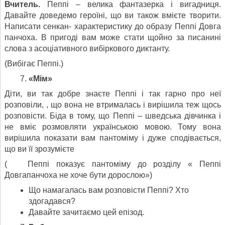
Вчитель.
Пеппі – велика фантазерка і вигадниця.
Давайте доведемо героїні, що ви також вмієте творити.
Написати сенкан- характеристику до образу Пеппі Довга
панчоха. В пригоді вам може стати щойно за писанині
слова з асоціативного вибіркового диктанту.
(Вибігає Пеппі.)
«Мім»
Діти, ви так добре знаєте Пеппі і так гарно про неї
розповіли, , що вона не втрималась і вирішила теж щось
розповісти. Біда в тому, що Пеппі – шведська дівчинка і
не вміє розмовляти українською мовою. Тому вона
вирішила показати вам пантоміму і дуже сподівається,
що ви її зрозумієте
( Пеппі показує пантоміму до розділу « Пеппі
Довгапанчоха не хоче бути дорослою»)
Що намагалась вам розповісти Пеппі? Хто
здогадався?
Давайте зачитаємо цей епізод.