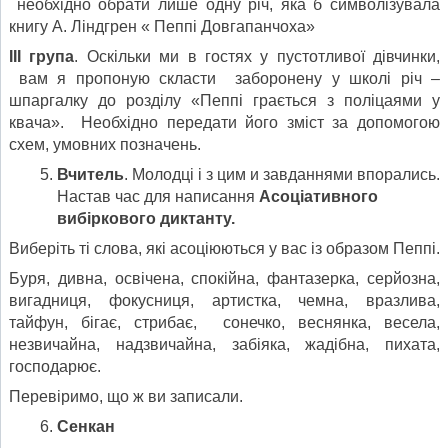
необхідно обрати лише одну річ, яка б символізувала
книгу А. Ліндгрен « Пеппі Довгапанчоха»
ІІІ група
. Оскільки ми в гостях у пустотливої дівчинки,
вам я пропоную скласти заборонену у школі річ –
шпаргалку до розділу «Пеппі грається з поліцаями у
квача». Необхідно передати його зміст за допомогою
схем, умовних позначень.
Вчитель
. Молодці і з цим и завданнями впорались.
Настав час для написання
Асоціативного
вибіркового диктанту.
Виберіть ті слова, які асоціюються у вас із образом Пеппі.
Буря, дивна, освічена, спокійна, фантазерка, серйозна,
вигадниця, фокусниця, артистка, чемна, вразлива,
тайфун, бігає, стрибає, сонечко, веснянка, весела,
незвичайна, надзвичайна, забіяка, жадібна, пихата,
господарює.
Перевіримо, що ж ви записали.
Сенкан