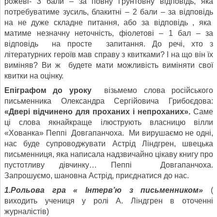
рожеві- 3 бали – за повну ґрунтовну відповідь, яка
потребуватиме зусиль, блакитні – 2 бали – за відповідь
на не дуже складне питання, або за відповідь , яка
матиме незначну неточність, фіолетові – 1 бал – за
відповідь на просте запитання. До речі, хто з
літературних героїв мав справу з квитками? І на що він їх
виміняв? Ви ж будете мати можливість виміняти свої
квитки на оцінку.
Епіграфом до уроку
візьмемо слова російського
письменника Олександра Сергійовича Грибоєдова:
«Двері відчинено для проханих і непроханих».
Саме
ці слова якнайкраще ілюструють власницю вілли
«Хованка» Пеппі Довгапанчоха. Ми вирушаємо не одні,
нас буде супроводжувати Астрід Ліндгрен, швецька
письменниця, яка написала надзвичайно цікаву книгу про
пустотливу дівчинку… Пеппі Довгапанчоха.
Запрошуємо, шановна Астрід, приєднатися до нас.
1.Рольова гра « Інтерв’ю з письменником»
(
виходить учениця у ролі А. Ліндгрен в оточенні
журналістів)