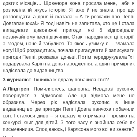
довгих місяців… Щовечора вона просила мене, аби я
розповіла їй якусь історію. Я вже й не знала, про що
розповідати, а доня й сказала: « А ти розкажи про Пеппі
Довгапанчоха!» Я тоді навіть не запитала, хто це і стала
вигадувати дивовижні пригоди, які б відповідали
незвичайному імені дівчинки. Отак народилися ці історії,
а згодом, наче й забулися. Та якось узимку я… зламала
ногу! Щоб розрадитись, почала пригадувати й записувати
пригоди Пеппі, розказані доньці. Потім передрукувала їх і
подарувала Карін на день народження, а один примірник
надіслала до видавництва.
3 журналіст
. І книжка ж одразу побачила світ?
А.Ліндгрен
. Помиляєтесь, шановна. Невдовзі рукопис
повернувся з відмовою. Але ця відмова мене не
образила. Через рік надіслала рукопис в інше
видавництво, де пригоди Пеппі Довга панчоха побачили
світ. І сталося диво – я одразу ж отримала І премію на
конкурсі книг для дітей. З того часу я знайшла себе як
письменниця. Сподіваюсь, і Карлсона мого всі ви знаєте?