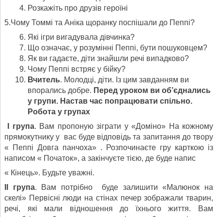
Розкажіть про друзів героїні
5.Чому Томмі та Аніка щоранку поспішали до Пеппі?
Які ігри вигадувала дівчинка?
Що означає, у розумінні Пеппі, бути пошуковцем?
Як ви гадаєте, діти знайшли речі випадково?
Чому Пеппі встряє у бійку?
Вчитель
. Молодці, діти. Із цим завданням ви
впорались добре.
Перед уроком ви об’єднались
у групи. Настав час попрацювати спільно.
Робота у групах
І група
. Вам пропоную зіграти у «Доміно» На кожному
прямокутнику у вас буде відповідь та запитання до твору
« Пеппі Довга панчоха» . Розпочинаєте гру карткою із
написом « Початок», а закінчуєте тією, де буде напис
« Кінець». Будьте уважні.
ІІ група
. Вам потрібно буде залишити «Малюнок на
скелі» Первісні люди на стінах печер зображали тварин,
речі, які мали відношення до їхнього життя. Вам