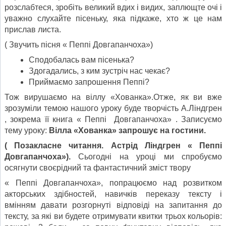
розслабтеся, зробіть великий вдих і видих, заплющте очі і
уважно слухайте пісеньку, яка підкаже, хто ж це нам
прислав листа.
( Звучить пісня « Пеппі Довгапанчоха»)
Сподобалась вам пісенька?
Здогадались, з ким зустріч нас чекає?
Приймаємо запрошення Пеппі?
Тож вирушаємо на віллу «Хованка».Отже, як ви вже
зрозуміли темою нашого уроку буде творчість А.Ліндгрен
, зокрема її книга « Пеппі Довгапанчоха» . Записуємо
тему уроку:
Вілла «Хованка» запрошує на гостини.
( Позакласне читання. Астрід Ліндгрен « Пеппі
Довгапанчоха»).
Сьогодні на уроці ми спробуємо
осягнути своєрідний та фантастичний зміст твору
« Пеппі Довгапанчоха», попрацюємо над розвитком
акторських здібностей, навичків переказу тексту і
вмінням давати розгорнуті відповіді на запитання до
тексту, за які ви будете отримувати квитки трьох кольорів: