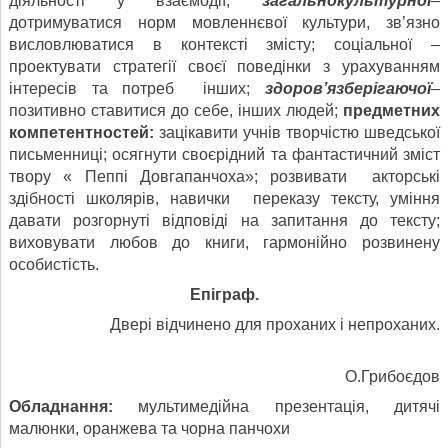
діяльності у взаємодії;
загальнокультурної
–
дотримуватися норм мовленнєвої культури, зв’язно
висловлюватися в контексті змісту; соціальної –
проектувати стратегії своєї поведінки з урахуванням
інтересів та потреб інших;
здоров’язберігаючої
–
позитивно ставитися до себе, інших людей;
предметних
компетентностей:
зацікавити учнів творчістю шведської
письменниці; осягнути своєрідний та фантастичний зміст
твору « Пеппі Довгапанчоха»; розвивати акторські
здібності школярів, навички переказу тексту, уміння
давати розгорнуті відповіді на запитання до тексту;
виховувати любов до книги, гармонійно розвинену
особистість.
Епіграф.
Двері відчинено для проханих і непроханих.
О.Грибоєдов
Обладнання:
мультимедійна презентація, дитячі
малюнки, оранжева та чорна панчохи