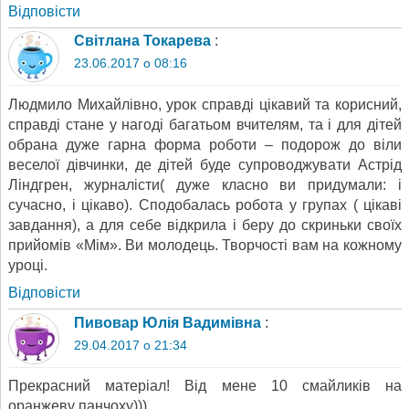
Відповіcти
Світлана Токарева
:
23.06.2017 о 08:16
Людмило Михайлівно, урок справді цікавий та корисний,
справді стане у нагоді багатьом вчителям, та і для дітей
обрана дуже гарна форма роботи – подорож до віли
веселої дівчинки, де дітей буде супроводжувати Астрід
Ліндгрен, журналісти( дуже класно ви придумали: і
сучасно, і цікаво). Сподобалась робота у групах ( цікаві
завдання), а для себе відкрила і беру до скриньки своїх
прийомів «Мім». Ви молодець. Творчості вам на кожному
уроці.
Відповіcти
Пивовар Юлія Вадимівна
:
29.04.2017 о 21:34
Прекрасний матеріал! Від мене 10 смайликів на
оранжеву панчоху)))