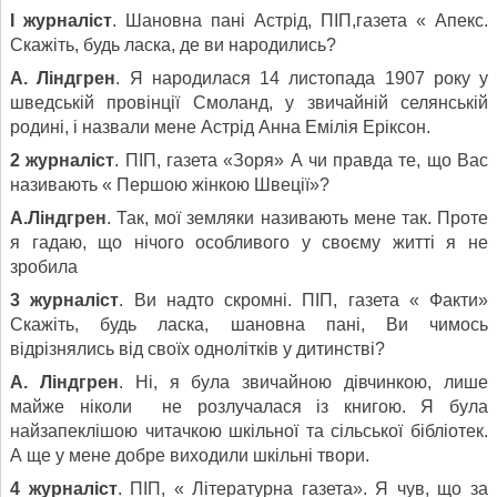
І журналіст
. Шановна пані Астрід, ПІП,газета « Апекс.
Скажіть, будь ласка, де ви народились?
А. Ліндгрен
. Я народилася 14 листопада 1907 року у
шведській провінції Смоланд, у звичайній селянській
родині, і назвали мене Астрід Анна Емілія Еріксон.
2 журналіст
. ПІП, газета «Зоря» А чи правда те, що Вас
називають « Першою жінкою Швеції»?
А.Ліндгрен
. Так, мої земляки називають мене так. Проте
я гадаю, що нічого особливого у своєму житті я не
зробила
3 журналіст
. Ви надто скромні. ПІП, газета « Факти»
Скажіть, будь ласка, шановна пані, Ви чимось
відрізнялись від своїх однолітків у дитинстві?
А. Ліндгрен
. Ні, я була звичайною дівчинкою, лише
майже ніколи не розлучалася із книгою. Я була
найзапеклішою читачкою шкільної та сільської бібліотек.
А ще у мене добре виходили шкільні твори.
4 журналіст
. ПІП, « Літературна газета». Я чув, що за