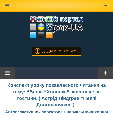
Наверх
ДОДАТИ РОЗРОБКУ
Конспект уроку позакласного читання на
тему: “Вілла “Хованка” запрошує на
гостини. ( Астрід Ліндгрен “Пеппі
Довгапанчоха”)”
Автор: заступник директора з навчально-виховної