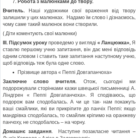
Робота з малюнками до твору.
Вчитель.
Наші художники свої враження від твору
залишили у цих малюнках. Надамо їм слово і дізнаємось,
чому саме такий малюнок вони створили.
( Діти коментують свої малюнки)
ІІІ. Підсумок уроку
проведемо у вигляді
« Ланцюжка»,
Я
ставлю першому учню запитання, він дає мені відповідь
одним словом і ставить таке запитання наступному учню,
щоб відповідь теж була одне слово.
Прізвище автора « Пеппі Довгапанчоха»
Заключне слово вчителя.
Отож, сьогодні ми
подорожували сторінками казки швецької письменниці А.
Ліндгрен « Пеппі Довгапанчоха». Я сподіваюсь, що
подорож вам сподобалась. А чи це так- нам покажуть
ваші смайлики, які ви прикріпите до панчіх Пеппі: якщо
мандрівка сподобалась, то смайлик кріпимо на оранжеву
панчоху, не сподобалось – на чорну.
Домашнє завдання
. Наступне позакласне читання –