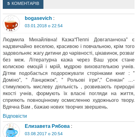
5 КОМЕНТАРІВ
bogasevich
:
03.01.2018 о 22:54
Людмила Михайлівна! Казка“Пеппі Довгапанчоха” є
надзвичайно веселою, красивою і повчальною, крім того
задовольняє жагу дитини до чарівності, цікавинок, розваг
без меж. Літературна казка через Ваш урок стане
колискою емоцій і мрій, мудрою вихователькою учнів.
Дітям подобається подорожувати сторінками книг : ”
Доміно”, ” Ланцюжок”, ” Рольові ігри”,” Сенкан” …-
стимулюють мислеву діяльність , розвивають природні
якості учнів, формують їх власні погляди на життя,
сприяють повноцінному осмисленню художнього твору.
Вдячна Вам , бажаю нових творчих звершень.
Відповіcти
Елизавета Рябова
:
03.08.2017 о 20:54