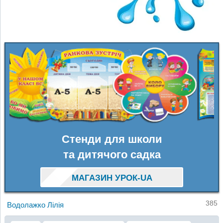
Стенди для школи
та дитячого садка
МАГАЗИН УРОК-UA
385
Водолажко Лілія