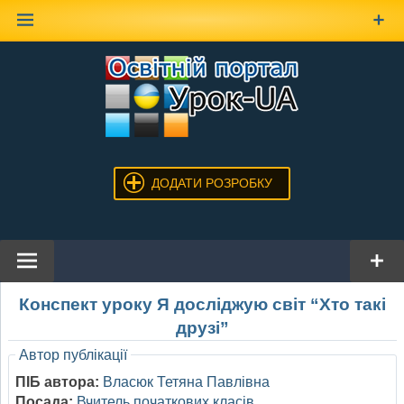
Наверх
ДОДАТИ РОЗРОБКУ
Конспект уроку Я досліджую світ “Хто такі
друзі”
Автор публікації
ПІБ автора:
Власюк Тетяна Павлівна
Посада:
Вчитель початкових класів