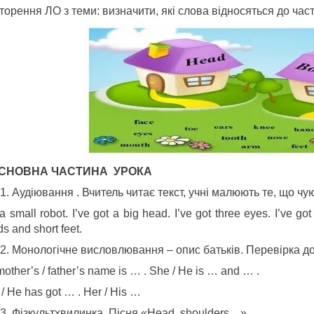
орення ЛО з теми: визначити, які слова відносяться до част
 ОСНОВНА ЧАСТИНА УРОКА
Аудіювання . Вчитель читає текст, учні малюють те, що чу
 а small rоbоt. I’ve got а big head. I’ve got three eyes. I’ve g
s and short feet.
Монологічне висловлювання – опис батьків. Перевірка д
other’s / father’s name is … . She / He is … and … .
/ He has got … . Her / His …
Фізкультхвилинка. Пісня «Head, shoulders…»