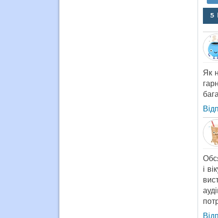
5
Як н
гарн
баг
Від
Обся
і ві
вист
ауд
пот
Від