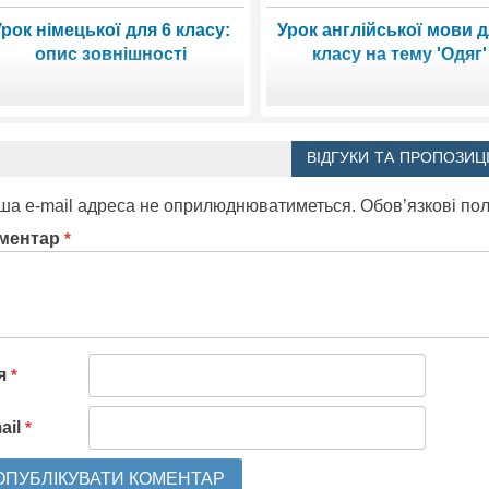
рок німецької для 6 класу:
Урок англійської мови д
опис зовнішності
класу на тему 'Одяг'
ВІДГУКИ ТА ПРОПОЗИЦІ
ша e-mail адреса не оприлюднюватиметься.
Обов’язкові по
ментар
*
'я
*
ail
*