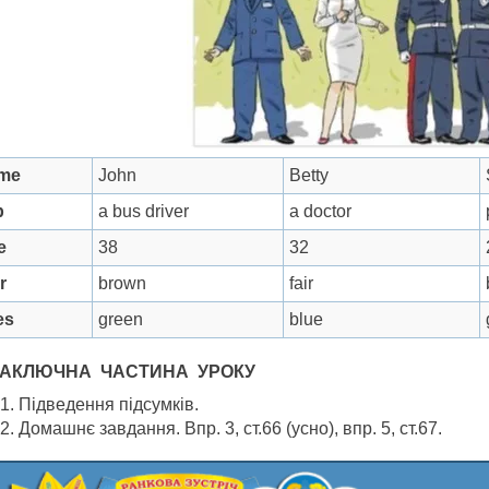
me
John
Betty
b
a bus driver
a doctor
e
38
32
r
brown
fair
es
green
blue
. ЗАКЛЮЧНА ЧАСТИНА УРОКУ
Підведення підсумків.
Домашнє завдання. Впр. 3, ст.66 (усно), впр. 5, ст.67.