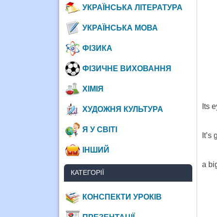
УКРАЇНСЬКА ЛІТЕРАТУРА
УКРАЇНСЬКА МОВА
ФІЗИКА
ФІЗИЧНЕ ВИХОВАННЯ
ХІМІЯ
Its 
ХУДОЖНЯ КУЛЬТУРА
Я У СВІТІ
It’s
ІНШИЙ
a bi
КАТЕГОРІЇ
КОНСПЕКТИ УРОКІВ