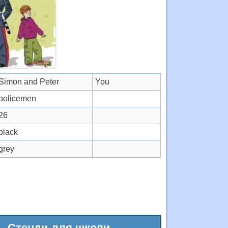
Simon and Peter
You
policemen
26
black
grey
Стенди для школи