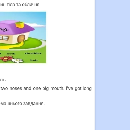
ин тіла та обличчя
ють.
ot two noses and one big mouth. I’ve got long
омашнього завдання.