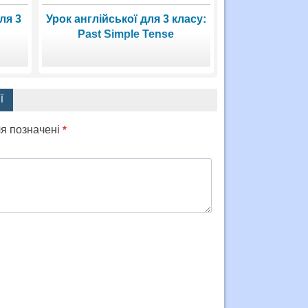
ля 3
Урок англійської для 3 класу:
Past Simple Tense
Ї
ля позначені
*