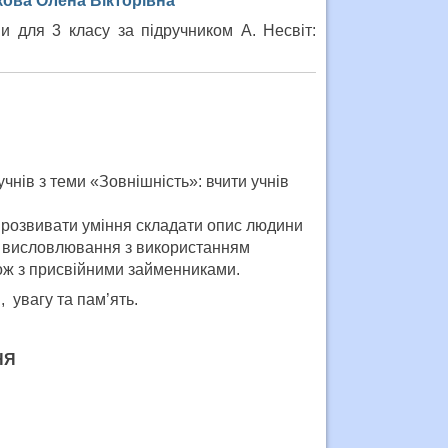
кова Олена Вікторівна
ви для 3 класу за підручником А. Несвіт:
чнів з теми «Зовнішність»: вчити учнів
 розвивати уміння складати опис людини
го висловлювання з використанням
кож з присвійними займенниками.
 увагу та пам’ять.
НЯ