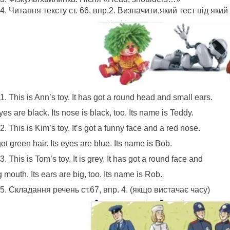
Читання тексту ст. 66, впр.2. Визначити,який тест під яки
This is Ann’s toy. It has got a round head and small ears.
eyes are black. Its nose is black, too. Its name is Teddy.
This is Kim’s toy. It’s got a funny face and a red nose.
 got green hair. Its eyes are blue. Its name is Bob.
This is Tom’s toy. It is grey. It has got a round face and
g mouth. Its ears are big, too. Its name is Rob.
Складання речень ст.67, впр. 4. (якщо вистачає часу)