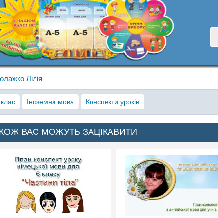
олажко Лілія
 клас
Іноземна мова
Конспекти уроків
КОЖ ВАС МОЖУТЬ ЗАЦІКАВИТИ