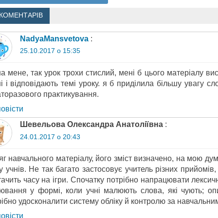
 КОМЕНТАРІВ
NadyaMansvetova
:
25.10.2017 о 15:35
а мене, так урок трохи стислий, мені б цього матеріалу ви
і і відповідають темі уроку. я б приділила більшу увагу с
аторазового практикування.
повіcти
Шевельова Олександра Анатоліївна
:
24.01.2017 о 20:43
г навчального матеріалу, його зміст визначено, на мою дум
ку учнів. Не так багато застосовує учитель різних прийомів
ачить часу на ігри. Спочатку потрібно напрацювати лексичн
іювання у формі, коли учні малюють слова, які чують; о
рібно удосконалити систему обліку й контролю за навчальни
повіcти