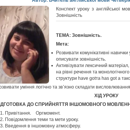
Автор: Вчитель англійської мови Четвері
Конспект уроку з англійської мо
Зовнішність
ТЕМА:
Зовн
ішність.
Мета:
Розвивати комунікативні навички у
описувати зовнішність.
Активізувати лексичний матеріал,
на рівні речення та монологічно
структури have gotта has got a та
озвивати уміння логічно та зв’язно складати висловлювання,
ХІД УРОКУ
ІДГОТОВКА ДО СПРИЙНЯТТЯ ІНШОМОВНОГО МОВЛЕН
Привітання. Оргмомент.
Повідомлення теми та мети уроку.
Введення в іншомовну атмосферу.