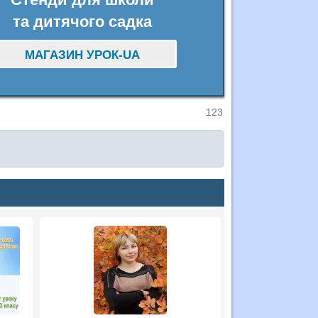
та дитячого садка
МАГАЗИН УРОК-UA
123