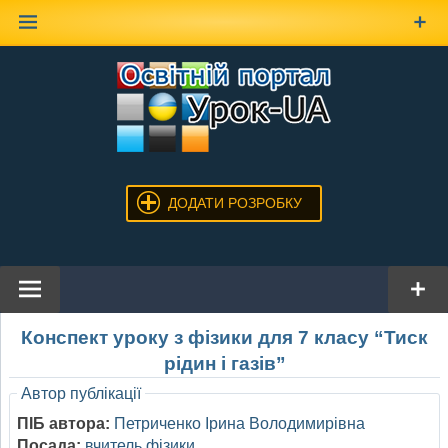
Наверх
ДОДАТИ РОЗРОБКУ
Конспект уроку з фізики для 7 класу “Тиск
рідин і газів”
Автор публікації
ПІБ автора:
Петриченко Ірина Володимирівна
Посада:
вчитель фізики