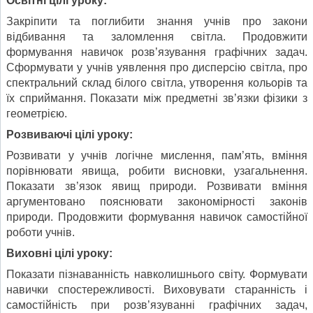
О
світні цілі уроку
:
Закріпити та поглибити знання учнів про закони
відбивання та заломлення світла. Продовжити
формування навичок розв’язування графічних задач.
Сформувати у учнів уявлення про дисперсію світла, про
спектральний склад білого світла, утворення кольорів та
їх сприймання. Показати між предметні зв’язки фізики з
геометрією.
Розвиваючі цілі уроку:
Розвивати у учнів логічне мислення, пам’ять, вміння
порівнювати явища, робити висновки, узагальнення.
Показати зв’язок явищ природи. Розвивати вміння
аргументовано пояснювати закономірності законів
природи. Продовжити формування навичок самостійної
роботи учнів.
Виховні цілі уроку:
Показати пізнаванність навколишнього світу. Формувати
навички спостережливості. Виховувати старанність і
самостійність при розв’язуванні графічних задач,