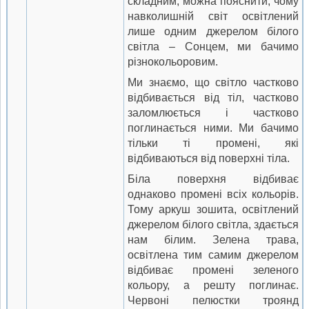
складним, можна пояснити, чому
навколишній світ освітлений
лише одним джерелом білого
світла – Сонцем, ми бачимо
різнокольоровим.
Ми знаємо, що світло частково
відбивається від тіл, частково
заломлюється і частково
поглинається ними. Ми бачимо
тільки ті промені, які
відбиваються від поверхні тіла.
Біла поверхня відбиває
однаково промені всіх кольорів.
Тому аркуш зошита, освітлений
джерелом білого світла, здається
нам білим. Зелена трава,
освітлена тим самим джерелом
відбиває промені зеленого
кольору, а решту поглинає.
Червоні пелюстки троянд