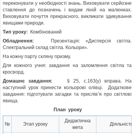
переконувати у необхідності знань. Виховувати серйозне
ставлення до позначень і видам ліній на малюнках.
Виховувати почуття прекрасного, викликати здивування
явищами природи.
Тип урок
у
:
Комбінований
Об
ладнення
:
Презентація: «Дисперсія світла.
Спектральний склад світла. Кольори».
На кожну парту скляну призму.
Для кожного учня: завдання на заломлення світла та
кросворд.
Домашн
є завдання
:
§ 25, с.163(у) вправа. На
наступний урок принести кольорові олівці. Додаткове
завдання: підготувати загадки та прислів’я про світлові
явища.
План уроку
Дидактична
№
Этап уроку
Діяльність
мета