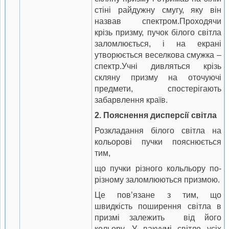
стіні райдужну смугу, яку він
назвав спектром.Проходячи
крізь призму, пучок білого світла
заломлюється, і на екрані
утворюється веселкова смужка –
спектр.Учні дивляться крізь
скляну призму на оточуючі
предмети, спостерігають
забарвлення країв.
2.
Пояснення дисперсії світла
Розкладання білого світла на
кольорові пучки пояснюється
тим,
що пучки різного кольльору по-
різному заломлюються призмою.
Це пов’язане з тим, що
швидкість поширення світла в
призмі залежить від його
кольору. У вакуумі світло усіх