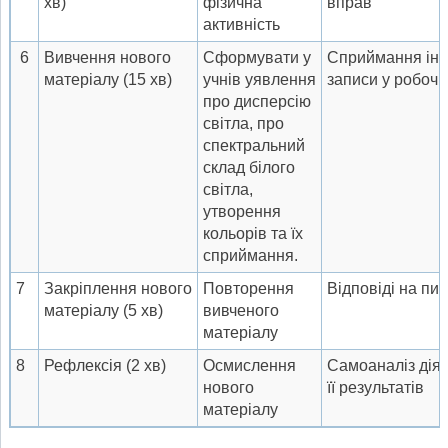
хв)
фізична
вправ
активність
6
Вивчення нового
Сформувати у
Сприймання інф
матеріалу (15 хв)
учнів уявлення
записи у робочі
про дисперсію
світла, про
спектральний
склад білого
світла,
утворення
кольорів та їх
сприймання.
7
Закріплення нового
Повторення
Відповіді на пи
матеріалу (5 хв)
вивченого
матеріалу
8
Рефлексія (2 хв)
Осмислення
Самоаналіз діял
нового
її результатів
матеріалу