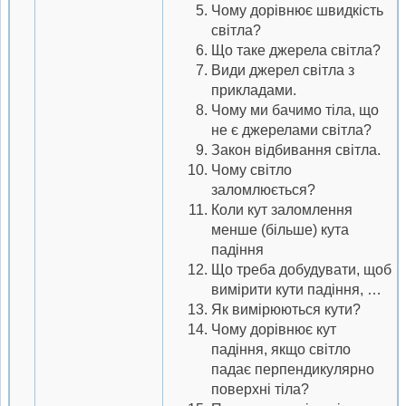
Чому дорівнює швидкість
світла?
Що таке джерела світла?
Види джерел світла з
прикладами.
Чому ми бачимо тіла, що
не є джерелами світла?
Закон відбивання світла.
Чому світло
заломлюється?
Коли кут заломлення
менше (більше) кута
падіння
Що треба добудувати, щоб
вимірити кути падіння, …
Як вимірюються кути?
Чому дорівнює кут
падіння, якщо світло
падає перпендикулярно
поверхні тіла?