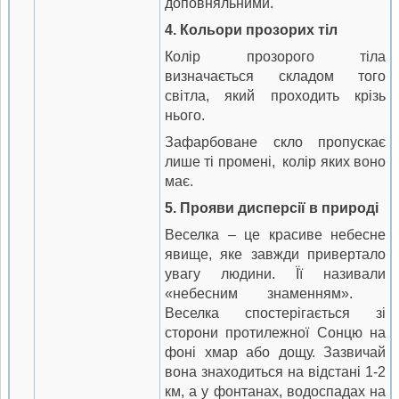
доповняльними.
4.
Кольори прозорих тіл
Колір прозорого тіла
визначається складом того
світла, який проходить крізь
нього.
Зафарбоване скло пропускає
лише ті промені, колір яких воно
має.
5.
Прояви дисперсії в природі
Веселка – це красиве небесне
явище, яке завжди привертало
увагу людини. Її називали
«небесним знаменням».
Веселка спостерігається зі
сторони протилежної Сонцю на
фоні хмар або дощу. Зазвичай
вона знаходиться на відстані 1-2
км, а у фонтанах, водоспадах на