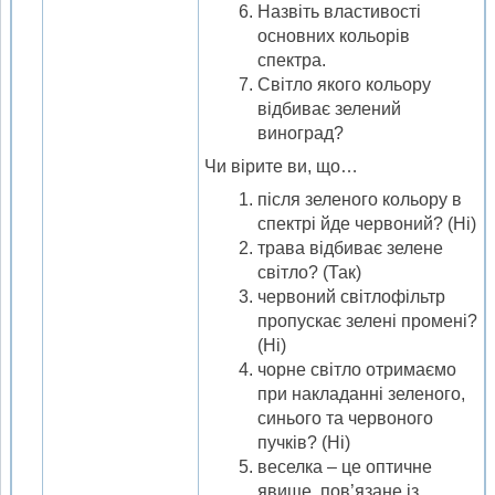
Назвіть властивості
основних кольорів
спектра.
Світло якого кольору
відбиває зелений
виноград?
Чи вірите ви, що…
після зеленого кольору в
спектрі йде червоний? (Ні)
трава відбиває зелене
світло? (Так)
червоний світлофільтр
пропускає зелені промені?
(Ні)
чорне світло отримаємо
при накладанні зеленого,
синього та червоного
пучків? (Ні)
веселка – це оптичне
явище, пов’язане із