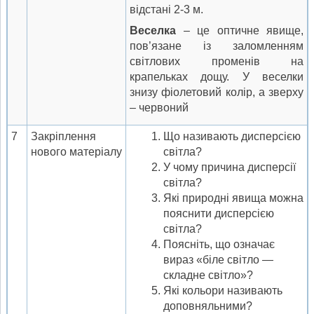
відстані 2-3 м.
Веселка
– це оптичне явище,
пов’язане із заломленням
світлових променів на
крапельках дощу. У веселки
знизу фіолетовий колір, а зверху
– червоний
7
Закріплення
Що називають дисперсією
нового матеріалу
світла?
У чому причина дисперсії
світла?
Які природні явища можна
пояснити дисперсією
світла?
Поясніть, що означає
вираз «біле світло —
складне світло»?
Які кольори називають
доповняльними?