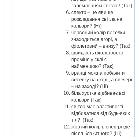
заломленням світла? (Так)
спектр – це явище
розкладання світла на
кольори? (Ні)
червоний колір веселки
знаходиться вгорі, а
фіолетовий – внизу? (Так)
швидкість фіолетового
проміня у склі є
найменшою? (Так)
вранці можна побачити
веселку на сході, а ввечері
– на заході? (Ні)
біла хустка відбиває всі
кольори (Так)
світло має властивості
відбиватися від будь-яких
тіл? (Так)
жовтий колір в спектрі іде
після блакитного? (Ні)