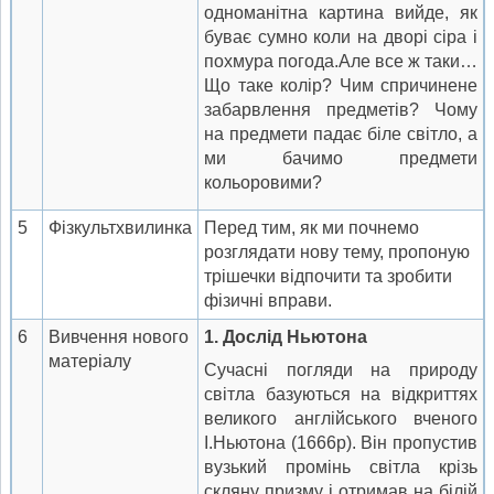
одноманітна картина вийде, як
буває сумно коли на дворі сіра і
похмура погода.Але все ж таки…
Що таке колір? Чим спричинене
забарвлення предметів? Чому
на предмети падає біле світло, а
ми бачимо предмети
кольоровими?
5
Фізкультхвилинка
Перед тим, як ми почнемо
розглядати нову тему, пропоную
трішечки відпочити та зробити
фізичні вправи.
6
Вивчення нового
1.
Дослід Ньютона
матеріалу
Сучасні погляди на природу
світла базуються на відкриттях
великого англійського вченого
І.Ньютона (1666р). Він пропустив
вузький промінь світла крізь
скляну призму і отримав на білій