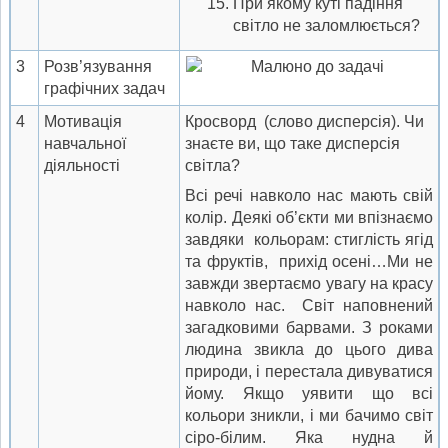
При якому куті падіння
світло не заломлюється?
3
Розв’язування
графічних задач
4
Мотивація
Кросворд (слово дисперсія). Чи
навчальної
знаєте ви, що таке дисперсія
діяльності
світла?
Всі речі навколо нас мають свій
колір. Деякі об’єкти ми впізнаємо
завдяки кольорам: стиглість ягід
та фруктів, прихід осені…Ми не
завжди звертаємо увагу на красу
навколо нас. Світ наповнений
загадковими барвами. З роками
людина звикла до цього дива
природи, і перестала дивуватися
йому. Якщо уявити що всі
кольори зникли, і ми бачимо світ
сіро-білим. Яка нудна й