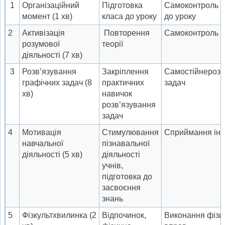
1
Організаційний
Підготовка
Самоконтроль г
момент (1 хв)
класа до уроку
до уроку
2
Активізація
Повторення
Самоконтроль з
розумової
теорії
діяльності (7 хв)
3
Розв’язування
Закріплення
Самостійнерозв
графічних задач (8
практичних
задач
хв)
навичок
розв’язування
задач
4
Мотивація
Стимулювання
Сприймання інф
навчальної
пізнавальної
діяльності (5 хв)
діяльності
учнів,
підготовка до
засвоєння
знань
5
Фізкультхвилинка (2
Відпочинок,
Виконання фізи