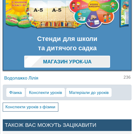
Стенди для школи
та дитячого садка
МАГАЗИН УРОК-UA
236
Водолажко Лілія
Фізика
Конспекти уроків
Матеріали до уроків
Конспекти уроків з фізики
ТАКОЖ ВАС МОЖУТЬ ЗАЦІКАВИТИ