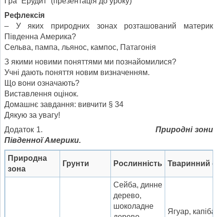
Гра “Ерудит” (презентація до уроку)
Рефлексія
– У яких природних зонах розташований материк
Південна Америка?
Сельва, пампа, льянос, кампос, Патагонія
З якими новими поняттями ми познайомилися?
Учні дають поняття новим визначенням.
Що вони означають?
Виставлення оцінок.
Домашнє завдання: вивчити § 34
Дякую за увагу!
Додаток 1.
Природні зони
Південної Америки.
Природна
Грунти
Рослинність
Тваринний с
зона
Сейба, динне
дерево,
шоколадне
Ягуар, капіба
дерево,