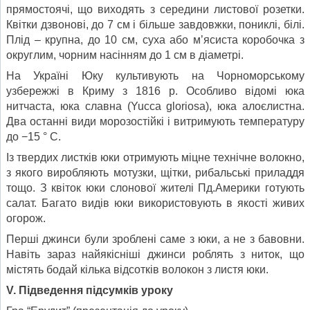
прямостоячі, що виходять з середини листової розетки.
Квітки дзвонові, до 7 см і більше завдовжки, пониклі, білі.
Плід – крупна, до 10 см, суха або м’ясиста коробочка з
округлим, чорним насінням до 1 см в діаметрі.
На Україні Юку культивують на Чорноморському
узбережжі в Криму з 1816 р. Особливо відомі юка
нитчаста, юка славна (Yucca gloriosa), юка алоєлистна.
Два останні види морозостійкі і витримують температуру
до −15 ° С.
Із твердих листків юки отримують міцне технічне волокно,
з якого виробляють мотузки, щітки, рибальські приладдя
тощо. З квіток юки слонової жителі Пд.Америки готують
салат. Багато видів юки використовують в якості живих
огорож.
Перші джинси були зроблені саме з юки, а не з бавовни.
Навіть зараз найякісніші джинси роблять з ниток, що
містять бодай кілька відсотків волокон з листя юки.
V
. Підведення підсумків уроку