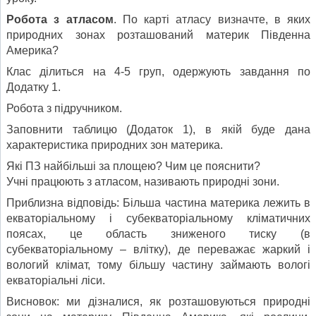
Робота з атласом
. По карті атласу визначте, в яких
природних зонах розташований материк Південна
Америка?
Клас ділиться на 4-5 груп, одержують завдання по
Додатку 1.
Робота з підручником.
Заповнити таблицю (Додаток 1), в якій буде дана
характеристика природних зон материка.
Які ПЗ найбільші за площею? Чим це пояснити?
Учні працюють з атласом, називають природні зони.
Приблизна відповідь: Більша частина материка лежить в
екваторіальному і субекваторіальному кліматичних
поясах, це область зниженого тиску (в
субекваторіальному – влітку), де переважає жаркий і
вологий клімат, тому більшу частину займають вологі
екваторіальні ліси.
Висновок: ми дізналися, як розташовуються природні