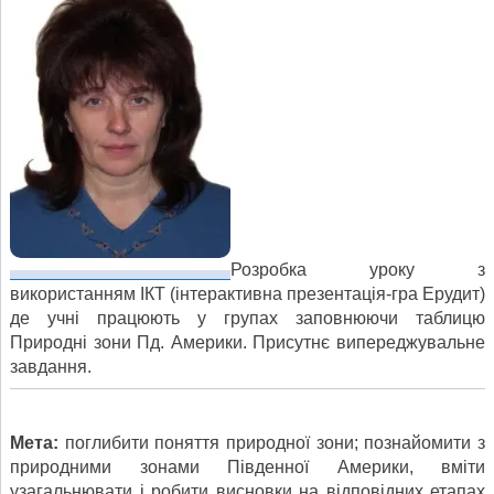
Розробка уроку з
використанням ІКТ (інтерактивна презентація-гра Ерудит)
де учні працюють у групах заповнюючи таблицю
Природні зони Пд. Америки. Присутнє випереджувальне
завдання.
Мета:
поглибити поняття природної зони; познайомити з
природними зонами Південної Америки, вміти
узагальнювати і робити висновки на відповідних етапах