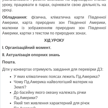
уроку, працювати в парах, оцінювати свою діяльність на
уроці.
Обладнання:
фізична, кліматична карти Південної
Америки, карта природних зон Південної Америки,
малюнки із зображенням природних зон Південної
Америки, картки з текстом по природних зонах.
ХІД УРОКУ
І. Організаційний момент.
ІІ. Актуалізація опорних знань
Пошта.
Діти у конвертах отримують завдання для перевірки ДЗ:
У яких кліматичних поясах лежить Пд.Америка?
Чому Пд.Америка найвологіший материк на
Землі?
До басейну якого океану належать річки
Пд.Америки?
Який тип живлення характерний для річок