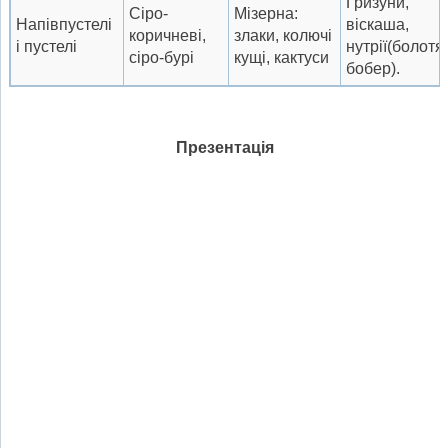
Гризуни,
Сіро-
Мізерна:
Напівпустелі
віскаша,
коричневі,
злаки, колючі
і пустелі
нутрії(болотя
сіро-бурі
кущі, кактуси
бобер).
Презентація