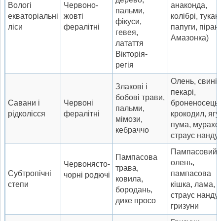
Вологі
Червоно-
анаконда,
пальми,
екваторіальні
жовті
колібрі, тукан
фікуси,
ліси
фералітні
папуги, пірані
гевея,
Амазонка)
латаття
Вікторія-
регія
Олень, свині-
Злакові і
пекарі,
бобові трави,
Савани і
Червоні
броненосець,
пальми,
рідколісся
фералітні
крокодил, ягу
мімози,
пума, мурахої
кебраччо
страус нанду
Пампасовий
Пампасова
олень,
Червонясто-
трава,
Субтропічні
пампасова
чорні родючі
ковила,
степи
кішка, лама,
бородань,
страус нанду,
дике просо
гризуни