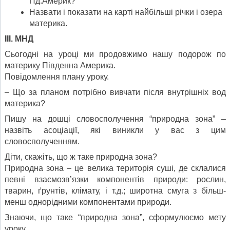
Пд.Америк?
Назвати і показати на карті найбільші річки і озера
материка.
ІІІ. МНД
Сьогодні на уроці ми продовжимо нашу подорож по
материку Південна Америка.
Повідомлення плану уроку.
– Що за планом потрібно вивчати після внутрішніх вод
материка?
Пишу на дошці словосполучення “природна зона” –
назвіть асоціації, які виникли у вас з цим
словосполученням.
Діти, скажіть, що ж таке природна зона?
Природна зона – це велика територія суші, де склалися
певні взаємозв’язки компонентів природи: рослин,
тварин, ґрунтів, клімату, і т.д.; широтна смуга з більш-
менш однорідними компонентами природи.
Знаючи, що таке “природна зона”, сформулюємо мету
уроку.