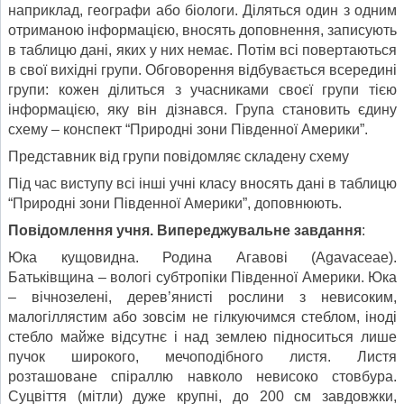
наприклад, географи або біологи. Діляться один з одним
отриманою інформацією, вносять доповнення, записують
в таблицю дані, яких у них немає. Потім всі повертаються
в свої вихідні групи. Обговорення відбувається всередині
групи: кожен ділиться з учасниками своєї групи тією
інформацією, яку він дізнався. Група становить єдину
схему – конспект “Природні зони Південної Америки”.
Представник від групи повідомляє складену схему
Під час виступу всі інші учні класу вносять дані в таблицю
“Природні зони Південної Америки”, доповнюють.
Повідомлення учня. Випереджувальне завдання
:
Юка кущовидна. Родина Агавові (Agavaceae).
Батьківщина – вологі субтропіки Південної Америки. Юка
– вічнозелені, дерев’янисті рослини з невисоким,
малогіллястим або зовсім не гілкуючимся стеблом, іноді
стебло майже відсутнє і над землею підноситься лише
пучок широкого, мечоподібного листя. Листя
розташоване спіраллю навколо невисоко стовбура.
Суцвіття (мітли) дуже крупні, до 200 см завдовжки,