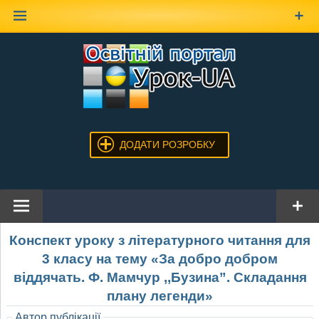
Наверх
ДОДАТИ РОЗРОБКУ
Конспект уроку з літературного читання для
3 класу на тему «За добро добром
віддячать. Ф. Мамчур ,,Бузина”. Складання
плану легенди»
Автор публікації