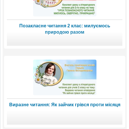
Позакласне читання 2 клас: милуємось
природою разом
Виразне читання: Як зайчик грівся проти місяця