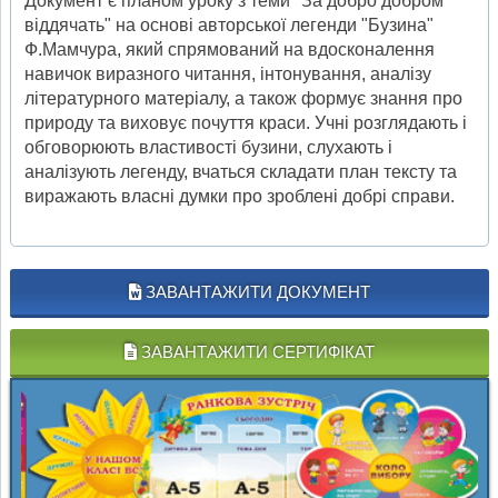
Документ є планом уроку з теми "За добро добром
віддячать" на основі авторської легенди "Бузина"
Ф.Мамчура, який спрямований на вдосконалення
навичок виразного читання, інтонування, аналізу
літературного матеріалу, а також формує знання про
природу та виховує почуття краси. Учні розглядають і
обговорюють властивості бузини, слухають і
аналізують легенду, вчаться складати план тексту та
виражають власні думки про зроблені добрі справи.
ЗАВАНТАЖИТИ ДОКУМЕНТ
ЗАВАНТАЖИТИ СЕРТИФІКАТ