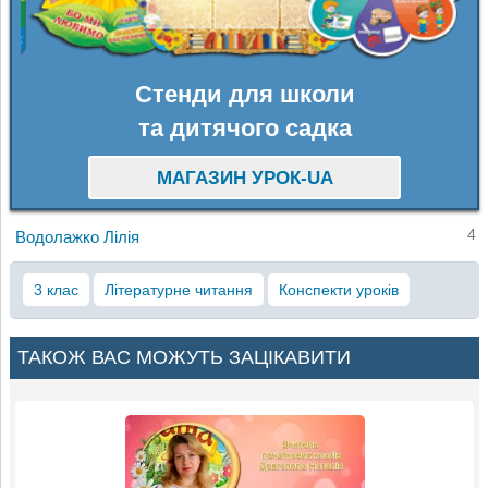
Стенди для школи
та дитячого садка
МАГАЗИН УРОК-UA
4
Водолажко Лілія
3 клас
Літературне читання
Конспекти уроків
ТАКОЖ ВАС МОЖУТЬ ЗАЦІКАВИТИ