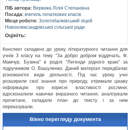
ПІБ автора:
Вервика Лілія Степанівна
Посада:
вчитель початкових класів
Місце роботи:
Золотобалківський ліцей
Новоолександрівської сільської ради
Оцініть:
Конспект складено до уроку літературного читання для
учнів 3 класу на тему “За добро добром віддячать. Ф.
Мамчур. Бузина” в роділі “Легенди рідного краю” за
підручником О. Вашуленко. Даний матеріал передбачає
різноманітні види діяльності. Під час уроку учні
розширили свої знання про природу, отримали цікаву
інформацію про корисні властивості рослини;
вдосконалили навички виразного читання; аналізували
прочитане, складали план до тексту і за ним
переказували.
Вікно перегляду документа