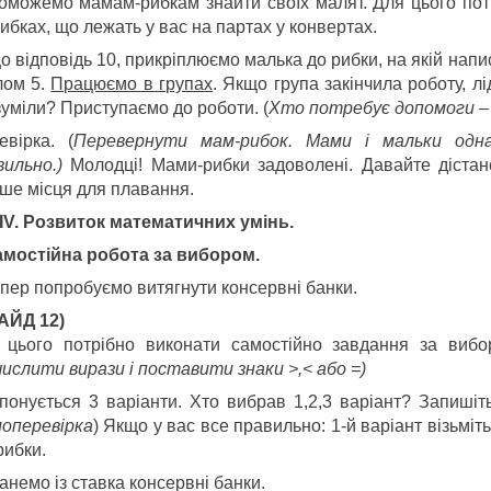
оможемо мамам-рибкам знайти своїх малят. Для цього потр
ибках, що лежать у вас на партах у конвертах.
 відповідь 10, прикріплюємо малька до рибки, на якій напис
лом 5.
Працюємо в групах
. Якщо група закінчила роботу, л
зуміли? Приступаємо до роботи. (
Хто потребує допомоги –
евірка. (
Перевернути мам-рибок. Мами і мальки однак
вильно.)
Молодці! Мами-рибки задоволені. Давайте дістан
ьше місця для плавання.
IV
. Розвиток математичних умінь.
мостійна робота за вибором.
епер попробуємо витягнути консервні банки.
АЙД 12)
 цього потрібно виконати самостійно завдання за вибо
ислити вирази і поставити знаки
>,<
або
=
)
понується 3 варіанти. Хто вибрав 1,2,3 варіант? Запишіть
оперевірка
) Якщо у вас все правильно: 1-й варіант візьміть 
рибки.
анемо із ставка консервні банки.