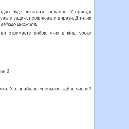
ідно буде виконати завдання. У пригоді
увати задачі, порівнювати вирази. Діти, як
 вміємо множити,
ви отримаєте рибок, яких в кінці уроку
овій.
вчки. Хто знайшов «пеньок»- зайве число?