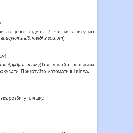
.
число цього ряду на 2. Частки записуємо
записують відповіді в зошит
)
ем
)
тя,бруду в ньому
)Тоді давайте звільняти
рахувати. Приготуйте математичні віяла.
вка розбиту пляшку.