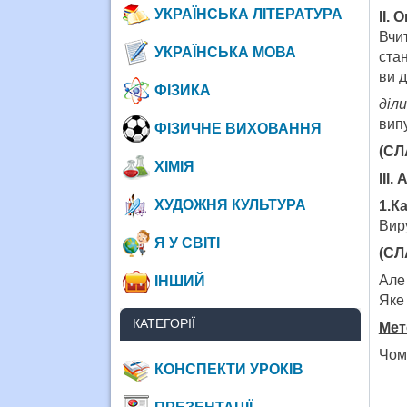
УКРАЇНСЬКА ЛІТЕРАТУРА
ІІ.
Вчи
УКРАЇНСЬКА МОВА
стан
ви д
ФІЗИКА
діл
вип
ФІЗИЧНЕ ВИХОВАННЯ
(СЛ
ХІМІЯ
ІІІ.
ХУДОЖНЯ КУЛЬТУРА
1.К
Виру
Я У СВІТІ
(СЛ
Але
ІНШИЙ
Яке 
КАТЕГОРІЇ
Мет
Чом
КОНСПЕКТИ УРОКІВ