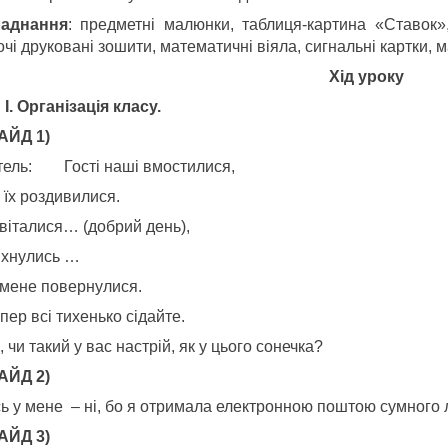
аднання
: предметні малюнки, таблиця-картина «Ставок»,
чі друковані зошити, математичні віяла, сигнальні картки, 
Хід уроку
І. Організація класу.
АЙД 1)
тель: Гості наші вмостилися,
 їх роздивилися.
віталися… (добрий день),
іхнулись …
о мене повернулися.
пер всі тихенько сідайте.
, чи такий у вас настрій, як у цього сонечка?
АЙД 2)
сь у мене – ні, бо я отримала електронною поштою сумного 
АЙД 3)