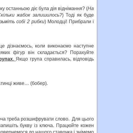
зку останньою діє була дія віднімання? (
На
Скільки жабок залишилось?
) Тоді як буде
ізьміть собі 2 рибки
) Молодці! Прибрали і
це дізнаємось, коли виконаємо наступне
яких фігур він складається? Порахуйте
рупах
.
Якщо група справилась, відповідь
хатинці живе… (бобер).
юча треба розшифрувати слово. Для цього
 напишіть букву із ключа. Працюйте кожен
 повернемося до нашого ставочка і знімемо