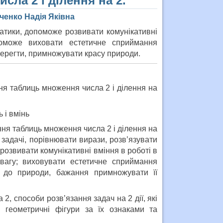
сла 2 і ділення на 2.
ченко Надія Яківна
атики, допоможе розвивати комунікативні
поможе виховати естетичне сприймання
берегти, примножувати красу природи.
ня таблиць множення числа 2 і ділення на
 і вмінь
ня таблиць множення числа 2 і ділення на
 задачі, порівнювати вирази, розв’язувати
; розвивати комунікативні вміння в роботі в
увагу; виховувати естетичне сприймання
 до природи, бажання примножувати її
2, способи розв’язання задач на 2 дії, які
и геометричні фігури за їх ознаками та