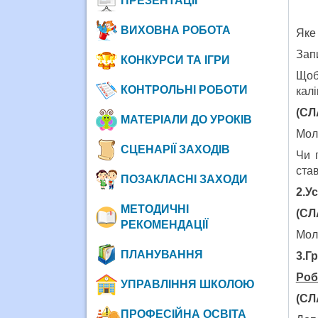
ПРЕЗЕНТАЦІЇ
ВИХОВНА РОБОТА
Яке 
Зап
КОНКУРСИ ТА ІГРИ
Щоб
КОНТРОЛЬНІ РОБОТИ
калі
(СЛ
МАТЕРІАЛИ ДО УРОКІВ
Моло
СЦЕНАРІЇ ЗАХОДІВ
Чи 
став
ПОЗАКЛАСНІ ЗАХОДИ
2.У
МЕТОДИЧНІ
(СЛ
РЕКОМЕНДАЦІЇ
Мол
ПЛАНУВАННЯ
3.Г
Роб
УПРАВЛІННЯ ШКОЛОЮ
(СЛ
ПРОФЕСІЙНА ОСВІТА