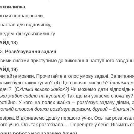
ізхвилинка.
но ми попрацювали.
настав для відпочинку,
ведем фізкультхвилинку
АЙД 13)
Розв’язування задачі
овими силами приступимо до виконання наступного завданн
АЙД 19)
итайте мовчки. Прочитайте вголос умову задачі. Запитання. 
ільки було таких купин? (4) Що означає число 5? (
стільки ж
дачі? (
Скільки всього жабок?)
Чи можемо дати відповідь на
льки жабок сиділо на купинах
) Так що ми узнаємо спочатку? 
остійно. У кого на полях жабка – розв’язує задачу діями, 
ротній стороні дошки розв’язує виразом, другий – діями;я 
евірка. Відкриваємо дошку першого учня. Ось так розв’яза
ого учня. Ось так розв’язала … Перевірте у себе. Візьміть соб
ворча робота над задачею (усно).