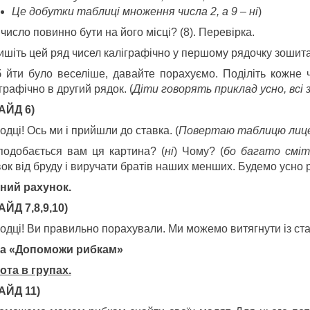
Це добутки таблиці множення числа 2, а 9 – ні
)
число повинно бути на його місці? (8). Перевірка.
ишіть цей ряд чисел каліграфічно у першому рядочку зошита
 йти було веселіше, давайте порахуємо. Поділіть кожне 
графічно в другий рядок. (
Діти говорять приклад усно, всі 
АЙД 6)
дці! Ось ми і прийшли до ставка. (
Повертаю таблицю лиц
подобається вам ця картина? (
ні
) Чому? (
бо багато сміт
ок від бруду і виручати братів наших менших. Будемо усно 
сний рахунок.
АЙД 7,8,9,10)
одці! Ви правильно порахували. Ми можемо витягнути із ста
ра «Допоможи рибкам»
ота в групах.
АЙД 11)