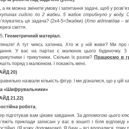
, а як можна змінити умову і запитання задачі, щоб у розв’я
 купинах сиділо по 2 жабки. 5 жабок стрибнуло у воду. 
в’язуватись ця задача? (2х4-5=3жабки) (
Хто відповідав – в
ерезі сміття.
Геометричний матеріал.
ляньте! А тут чиясь хатинка. Хто ж у ній живе? Ми про 
дання. У вас на партах є малюнок цього будиночку. З 
ирикутники і трикутники. Скільки їх разом?
Працюємо в г
шіть поряд з малюнком. І покажіть мені.
АЙД 20)
равильно назвали кількість фігур. І ми дізналися, що у цій 
ра «Шифрувальники»
АЙД 21,22)
остійна робота.
ер підготував вам цікаве завдання. За допомогою цього кл
в’яжіть приклади записані у вас в зошиті і біля відповіді
стійно. (
Я хожу, допомагаю
). Я бачу – всі впоралися, тому