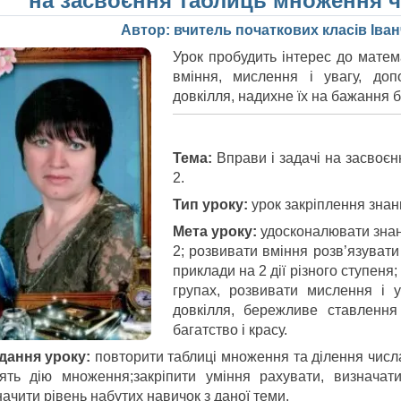
на засвоєння таблиць множення чи
Автор: вчитель початкових класів Іван
Урок пробудить інтерес до матем
вміння, мислення і увагу, до
довкілля, надихне їх на бажання 
Тема:
Вправи і задачі на засвоєн
2.
Тип уроку:
урок закріплення знань
Мета уроку:
удосконалювати знан
2; розвивати вміння розв’язувати
приклади на 2 дії різного ступеня
групах, розвивати мислення і 
довкілля, бережливе ставлення
багатство і красу.
дання уроку:
повторити таблиці множення та ділення числа 
тять дію множення;закріпити уміння рахувати, визначат
ачити рівень набутих навичок з даної теми.