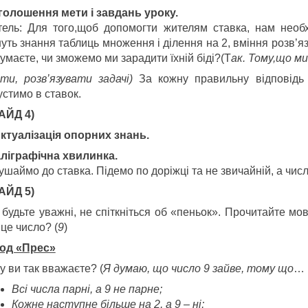
 Оголошення мети і завдань уроку.
тель: Для того,щоб допомогти жителям ставка, нам необх
уть знання таблиць множення і ділення на 2, вміння розв’яз
умаєте, чи зможемо ми зарадити їхній біді?(Т
ак.
Тому,що ми
ити, розв’язувати задачі)
За кожну правильну відповідь 
устимо в ставок.
АЙД 4)
 Актуалізація опорних знань.
аліграфічна хвилинка.
шаймо до ставка. Підемо по доріжці та не звичайній, а числ
АЙД 5)
 будьте уважні, не спіткніться об «пеньок». Прочитайте мо
це число? (
9
)
од «Прес»
у ви так вважаєте? (
Я думаю, що число 9 зайве, тому що
…
Всі числа парні, а 9 не парне;
Кожне наступне більше на 2, а 9 – ні;