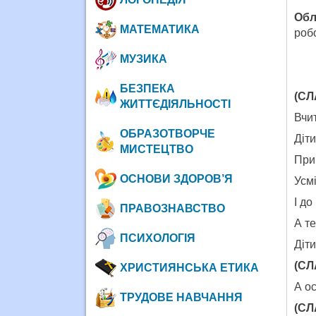
Обл
МАТЕМАТИКА
робо
МУЗИКА
БЕЗПЕКА
(СЛ
ЖИТТЄДІЯЛЬНОСТІ
Вчи
ОБРАЗОТВОРЧЕ
Діти
МИСТЕЦТВО
При
ОСНОВИ ЗДОРОВ’Я
Усм
І д
ПРАВОЗНАВСТВО
А те
ПСИХОЛОГІЯ
Діти
(СЛ
ХРИСТИЯНСЬКА ЕТИКА
А о
ТРУДОВЕ НАВЧАННЯ
(СЛ