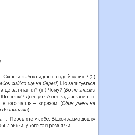
я.
Скільки жабок сиділо на одній купині? (2)
абок сиділо ще на березі
) Що запитується
 це запитання? (ні) Чому? (
Бо не знаємо
Що потім? Діти, розв’язок задачі запишіть
а в кого чапля – виразом. (
Один учень на
їм допомагаю
)
ла … Перевірте у себе. Відкриваємо дошку
і 2 рибки, у кого такі розв’язки.