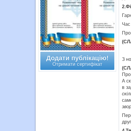
2.Ф
Гар
Час 
Про
(СЛ
Додати публікацію!
З н
Отримати сертифікат
(СЛ
Проч
А ск
в за
скі
сам
зво
Пер
друг
4.Т