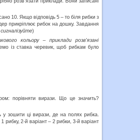
ібно розв’язати приклади. Вони записані
ано 10. Якщо відповідь 5 – то біля рибки з
ідер прикріплює рибок на дошку. Завдання
 сигналізуйте
)
ового кольору – приклади розв’язані
емо із ставка черевик, щоб рибкам було
ром: порівняти вирази. Що це значить?
 у зошити ці вирази, де на полях рибка.
1 рибку, 2-й варіант – 2 рибки, 3-й варіант