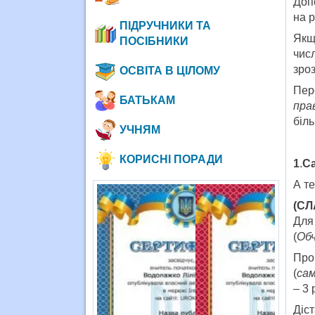
Доп
на р
ПІДРУЧНИКИ ТА
Якщо
ПОСІБНИКИ
чис
зро
ОСВІТА В ЦІЛОМУ
Пер
БАТЬКАМ
пра
біл
УЧНЯМ
КОРИСНІ ПОРАДИ
1
.
Са
А т
(СЛ
Для
(
Обч
Про
(
сам
– 3 
Діст