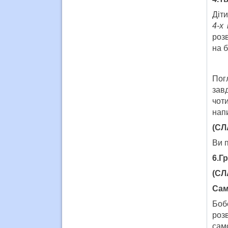
Діти
4-х
роз
на б
Пог
зав
чот
напи
(СЛ
Ви п
6.Г
(СЛ
Сам
Боб
роз
само