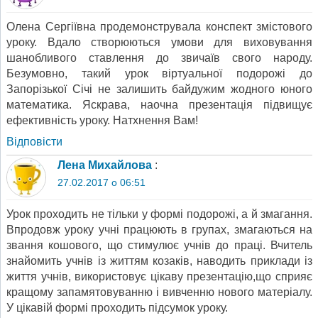
Олена Сергіївна продемонструвала конспект змістового
уроку. Вдало створюються умови для виховування
шанобливого ставлення до звичаїв свого народу.
Безумовно, такий урок віртуальної подорожі до
Запорізької Січі не залишить байдужим жодного юного
математика. Яскрава, наочна презентація підвищує
ефективність уроку. Натхнення Вам!
Відповіcти
Лена Михайлова
:
27.02.2017 о 06:51
Урок проходить не тільки у формі подорожі, а й змагання.
Впродовж уроку учні працюють в групах, змагаються на
звання кошового, що стимулює учнів до праці. Вчитель
знайомить учнів із життям козаків, наводить приклади із
життя учнів, використовує цікаву презентацію,що сприяє
кращому запамятовуванню і вивченню нового матеріалу.
У цікавій формі проходить підсумок уроку.