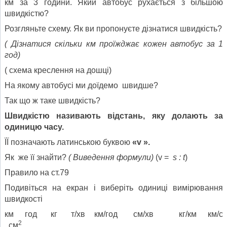
км за 3 години. Який автобус рухається з більшою
швидкістю?
Розгляньте схему. Як ви пропонуєте дізнатися швидкість?
( Дізнатися скільки км проїжджає кожен автобус за 1
год)
( схема креслення на дошці)
На якому автобусі ми доїдемо швидше?
Так що ж таке швидкість?
Швидкістю
називають відстань, яку долають за
одиницю часу.
ЇЇ позначають латинською буквою
«
v
».
Як же її знайти?
( Виведення формули)
(v =
s
:
t
)
Правило на ст.79
Подивіться на екран і виберіть одиниці вимірювання
швидкості
км год кг т/хв км/год см/хв кг/км км/с
2
см