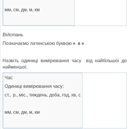
мм, см, дм, м, км
Відстань
Позначаємо латинською буквою
«
s
»
Назвіть одиниці вимірювання часу від найбільшої до
найменшої.
Час
Одиниці вимірювання часу:
ст., р., міс., тиждень, доба, год, хв, с
мм, см, дм, м, км