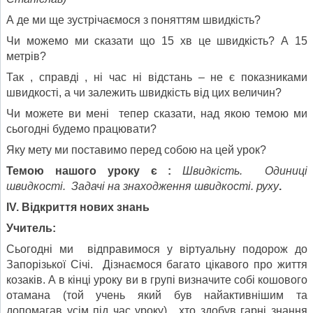
А де ми ще зустрічаємося з поняттям швидкість?
Чи можемо ми сказати що 15 хв це швидкість? А 15
метрів?
Так , справді , ні час ні відстань – не є показниками
швидкості, а чи залежить швидкість від цих величин?
Чи можете ви мені тепер сказати, над якою темою ми
сьогодні будемо працювати?
Яку мету ми поставимо перед собою на цей урок?
Темою нашого уроку є :
Швидкість. Одиниці
швидкості. Задачі на знаходження швидкості.
руху
.
ІV. Відкриття нових знань
Учитель:
Сьогодні ми відправимося у віртуальну подорож до
Запорізької Січі. Дізнаємося багато цікавого про життя
козаків. А в кінці уроку ви в групі визначите собі кошового
отамана (той учень який був найактивнішим та
допомагав усім під час уроку), хто здобув гарні знання