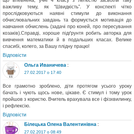
що впевнена, учні 4 класу з легкістю засвоїли таку
важливу тему, як “Швидкість”. У конспекті чітко
прослідковуються наявні стимули до виконання
обчислювальних завдань та формується мотивація до
навчання обчислень (задачі про коней, про пересування
козаків).Справді, хороше підґрунтя робить авторка для
вивчення математики й в подальших класах. Велике
спасибі, колего, за Вашу плідну працю!
Відповіcти
Ольга Иваничева
:
27.02.2017 о 17:40
Все грамотно зроблено, діти протягом усього уроку
бачать і чують щось нове, цікаве. Є стимул і тому урок
пройшов з користю. Вчитель врахувала все і фізхвилинку,
і рефлексію.
Відповіcти
Білецька Олена Валентинівна
:
27.02.2017 о 08:49