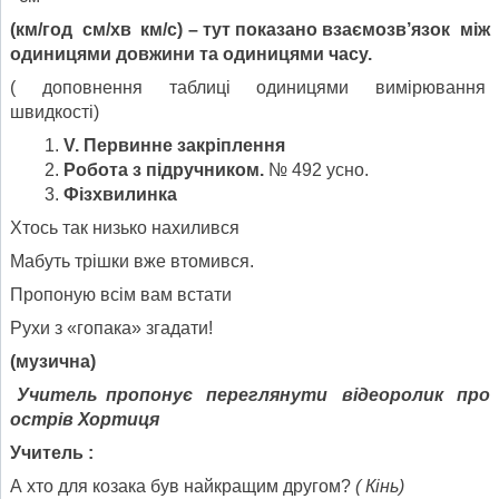
(км/год см/хв км/с) – тут показано взаємозв
’
язок між
одиницями довжини та одиницями часу.
( доповнення таблиці одиницями вимірювання
швидкості)
V
. Первинне закріплення
Робота з підручником.
№ 492 усно.
Фізхвилинка
Хтось так низько нахилився
Мабуть трішки вже втомився.
Пропоную всім вам встати
Рухи з «гопака» згадати!
(музична)
Учитель пропонує переглянути відеоролик про
острів Хортиця
Учитель :
А хто для козака був найкращим другом?
( Кінь)