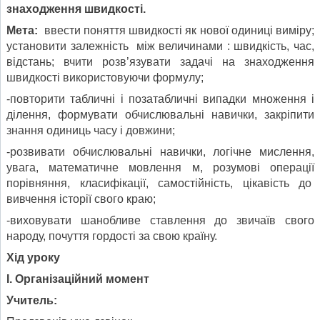
знаходження швидкості.
Мета:
ввести поняття швидкості як нової одиниці виміру;
установити залежність між величинами : швидкість, час,
відстань; вчити розв’язувати задачі на знаходження
швидкості використовуючи формулу;
-повторити табличні і позатабличні випадки множення і
ділення, формувати обчислювальні навички, закріпити
знання одиниць часу і довжини;
-розвивати обчислювальні навички, логічне мислення,
увага, математичне мовлення м, розумові операції
порівняння, класифікації, самостійність, цікавість до
вивчення історії свого краю;
-виховувати шанобливе ставлення до звичаїв свого
народу, почуття гордості за свою країну.
Хід уроку
І. Організаційний момент
Учитель: