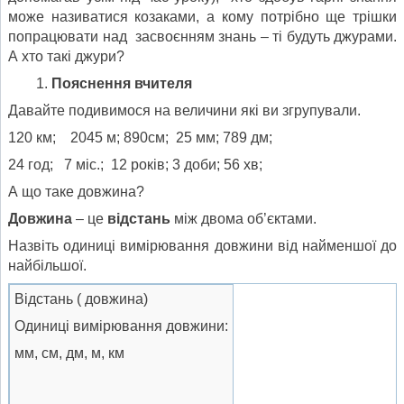
може називатися козаками, а кому потрібно ще трішки
попрацювати над засвоєнням знань – ті будуть джурами.
А хто такі джури?
Пояснення вчителя
Давайте подивимося на величини які ви згрупували.
120 км; 2045 м; 890см; 25 мм; 789 дм;
24 год; 7 міс.; 12 років; 3 доби; 56 хв;
А що таке довжина?
Довжина
– це
відстань
між двома об’єктами.
Назвіть одиниці вимірювання довжини від найменшої до
найбільшої.
Відстань ( довжина)
Одиниці вимірювання довжини:
мм, см, дм, м, км