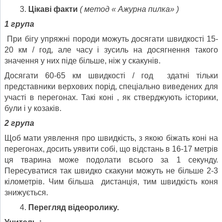
Цікаві факти
( метод « Ажурна пилка» )
1 група
При бігу упряжні породи можуть досягати швидкості 15-
20 км / год, але часу і зусиль на досягнення такого
значення у них піде більше, ніж у скакунів.
Досягати 60-65 км швидкості / год здатні тільки
представники верхових порід, спеціально виведених для
участі в перегонах. Такі коні , як стверджують історики,
були і у козаків.
2 група
Щоб мати уявлення про швидкість, з якою біжать коні на
перегонах, досить уявити собі, що відстань в 16-17 метрів
ця тварина може подолати всього за 1 секунду.
Пересуватися так швидко скакуни можуть не більше 2-3
кілометрів. Чим більша дистанція, тим швидкість коня
знижується.
Перегляд відеоролику.