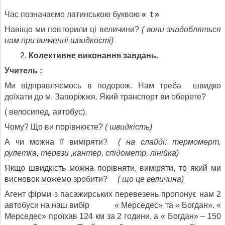
Час позначаємо латинською буквою
«
t
»
Навіщо ми повторили ці величини?
( вони знадобляться
нам при вивченні швидкості)
Колективне виконання завдань.
Учитель :
Ми відправляємось в подорож. Нам треба швидко
доїхати до м. Запоріжжя. Який транспорт ви оберете?
( велосипед, автобус).
Чому? Що ви порівнюєте?
( швидкість)
А чи можна її виміряти?
( на слайді: термомерт,
рулетка, терези ,кантер, спідометр, лінійка)
Якщо швидкість можна порівняти, виміряти, то який ми
висновок можемо зробити?
( що це величина)
Агент фірми з пасажирських перевезень пропонує нам 2
автобуси на наш вибір « Мерседес» та « Богдан». «
Мерседес» проїхав 124 км за 2 години, а « Богдан» – 150