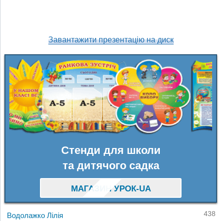
Завантажити презентацію на диск
Стенди для школи
та дитячого садка
МАГАЗИН УРОК-UA
438
Водолажко Лілія