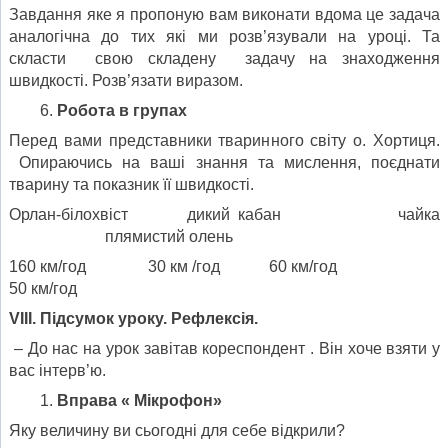
Завдання яке я пропоную вам виконати вдома це задача
аналогічна до тих які ми розв’язували на уроці. Та
скласти свою складену задачу на знаходження
швидкості. Розв’язати виразом.
Робота в групах
Перед вами представники тваринного світу о. Хортиця.
Опираючись на ваші знання та мислення, поєднати
тварину та показник її швидкості.
Орлан-білохвіст дикий кабан чайка
плямистий олень
160 км/год 30 км /год 60 км/год
50 км/год
V
ІІІ. Підсумок уроку. Рефлексія.
– До нас на урок завітав кореспондент . Він хоче взяти у
вас інтерв’ю.
Вправа « Мікрофон»
Яку величину ви сьогодні для себе відкрили?