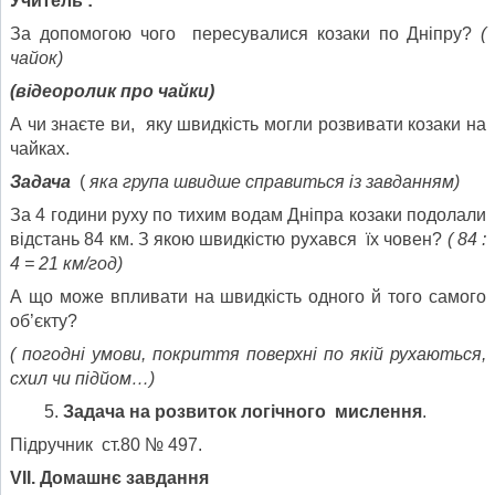
Учитель :
За допомогою чого пересувалися козаки по Дніпру?
(
чайок)
(відеоролик про чайки)
А чи знаєте ви, яку швидкість могли розвивати козаки на
чайках.
Задача
(
яка група швидше справиться із завданням)
За 4 години руху по тихим водам Дніпра козаки подолали
відстань 84 км. З якою швидкістю рухався їх човен?
( 84 :
4 = 21 км/год)
А що може впливати на швидкість одного й того самого
об’єкту?
( погодні умови, покриття поверхні по якій рухаються,
схил чи підйом…)
Задача на розвиток логічного мислення
.
Підручник ст.80 № 497.
V
ІІ. Домашнє завдання