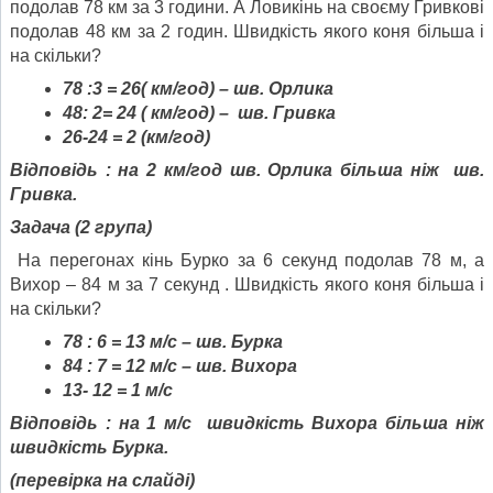
подолав 78 км за 3 години. А Ловикінь на своєму Гривкові
подолав 48 км за 2 годин. Швидкість якого коня більша і
на скільки?
78 :3 = 26( км/год) – шв. Орлика
48: 2= 24 ( км/год) – шв. Гривка
26-24 = 2 (км/год)
Відповідь : на
2
км/год шв. Орлика більша ніж шв.
Гривка.
Задача (2 група)
На перегонах кінь Бурко за 6 секунд подолав 78 м, а
Вихор – 84 м за 7 секунд . Швидкість якого коня більша і
на скільки?
78 : 6 = 13 м/с – шв. Бурка
84 : 7 = 12 м/с – шв. Вихора
13- 12 = 1 м/с
Відповідь : на 1 м/с швидкість Вихора більша ніж
швидкість Бурка.
(перевірка на слайді)