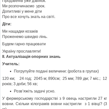
­Продзвенів уже дзвінок.
Ми розпочинаємо урок.
Допитливі у мене діти
Про все хочуть знать на світі.
Діти:
Ми нащадки козаків
Проженемо швидко лінь.
Будем гарно працювати
Україну прославляти!
ІІ. Актуалізація опорних знань
Учитель:
Погрупуйте подані величини: (робота в групах)
120 км; 24 год; 2045 м; 890см; 25 мм; 789 дм; 7 міс.; 12
років; 3 доби; 56 хв;
Розв’яжіть задачі усно.
У фермерському господарстві з 9 овець настригли 27 кг
вовни. Скільки кілограмів вовни настригли з 1 вівці? (3