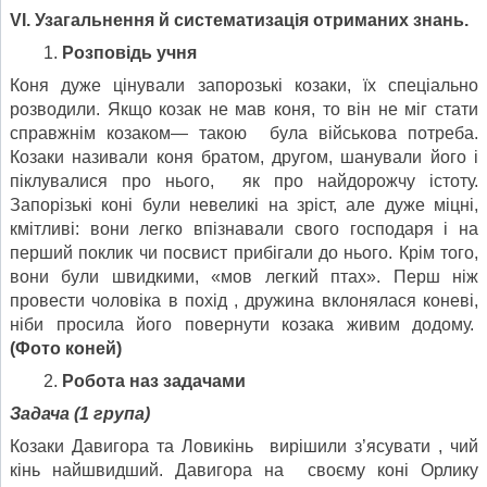
V
І. Узагальнення й систематизація отриманих знань.
Розповідь учня
Коня дуже цінували запорозькі козаки, їх спеціально
розводили. Якщо козак не мав коня, то він не міг стати
справжнім козаком— такою була військова потреба.
Козаки називали коня братом, другом, шанували його і
піклувалися про нього, як про найдорожчу істоту.
Запорізькі коні були невеликі на зріст, але дуже міцні,
кмітливі: вони легко впізнавали свого господаря і на
перший поклик чи посвист прибігали до нього. Крім того,
вони були швидкими, «мов легкий птах». Перш ніж
провести чоловіка в похід , дружина вклонялася коневі,
ніби просила його повернути козака живим додому.
(Фото коней)
Робота наз задачами
Задача (1 група)
Козаки Давигора та Ловикінь вирішили з’ясувати , чий
кінь найшвидший. Давигора на своєму коні Орлику