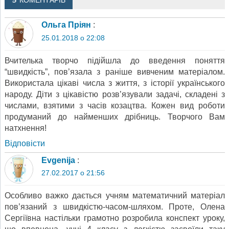
5 КОМЕНТАРІВ
Ольга Пріян
:
25.01.2018 о 22:08
Вчителька творчо підійшла до введення поняття
“швидкість”, пов’язала з раніше вивченим матеріалом.
Використала цікаві числа з життя, з історії українського
народу. Діти з цікавістю розв’язували задачі, складені з
числами, взятими з часів козацтва. Кожен вид роботи
продуманий до найменших дрібниць. Творчого Вам
натхнення!
Відповіcти
Evgenija
:
27.02.2017 о 21:56
Особливо важко дається учням математичний матеріал
пов’язаний з швидкістю-часом-шляхом. Проте, Олена
Сергіївна настільки грамотно розробила конспект уроку,