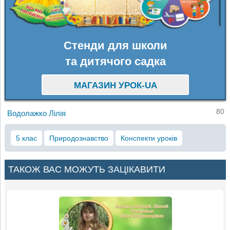
Стенди для школи
та дитячого садка
МАГАЗИН УРОК-UA
80
Водолажко Лілія
5 клас
Природознавство
Конспекти уроків
ТАКОЖ ВАС МОЖУТЬ ЗАЦІКАВИТИ