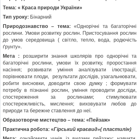
Тема: « Краса природи України»
Тип уроку:
Бінарний
Природознавство – тема:
«Однорічні та багаторічні
рослини. Умови розвитку рослин. Пристосування рослин
до умов середовища ( світло, тепло, вода, родючість
ґрунту».
Мета :
розширити знання школярів про однорічні та
багаторічні рослини, умови їх розвитку, проростання
насіння; розвивати уміння аналізувати ілюстрації,
порівнювати плоди, результати дослідів, узагальнювати,
робити висновки, доводити свою думку ; формувати
потребу в пізнанні рослин, уміння проводити досліди,
спостереження за рослинами; стимулювати
спостережливість, мислення; виховувати любов до
природи та бережне ставлення до неї.
Образотворче мистецтво – тема: «Пейзаж»
Практична робота: «
Гірський краєвид»( пластилін)
Мета:
ознайомити учнів із видами пейзажу; навчити