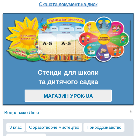
Скачати документ на диск
Стенди для школи
та дитячого садка
МАГАЗИН УРОК-UA
6
Водолажко Лілія
3 клас
Образотворче мистецтво
Природознавство