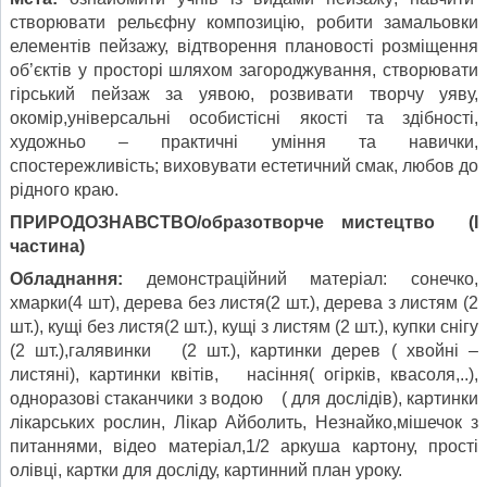
створювати рельєфну композицію, робити замальовки
елементів пейзажу, відтворення плановості розміщення
об’єктів у просторі шляхом загороджування, створювати
гірський пейзаж за уявою, розвивати творчу уяву,
окомір,універсальні особистісні якості та здібності,
художньо – практичні уміння та навички,
спостережливість; виховувати естетичний смак, любов до
рідного краю.
ПРИРОДОЗНАВСТВО/образотворче мистецтво (І
частина)
Обладнання:
демонстраційний матеріал: сонечко,
хмарки(4 шт), дерева без листя(2 шт.), дерева з листям (2
шт.), кущі без листя(2 шт.), кущі з листям (2 шт.), купки снігу
(2 шт.),галявинки (2 шт.), картинки дерев ( хвойні –
листяні), картинки квітів, насіння( огірків, квасоля,..),
одноразові стаканчики з водою ( для дослідів), картинки
лікарських рослин, Лікар Айболить, Незнайко,мішечок з
питаннями, відео матеріал,1/2 аркуша картону, прості
олівці, картки для досліду, картинний план уроку.