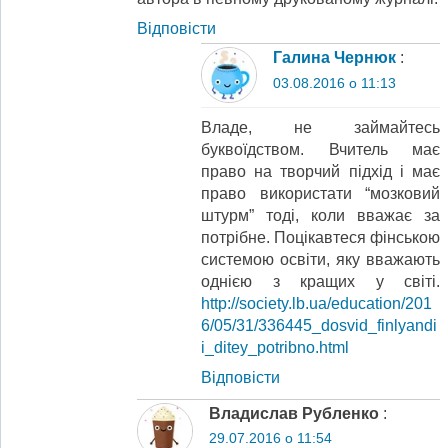
Відповіcти
Галина Чернюк
:
03.08.2016 о 11:13
Владе, не займайтесь
буквоїдством. Вчитель має
право на творчий підхід і має
право використати “мозковий
штурм” тоді, коли вважає за
потрібне. Поцікавтеся фінською
системою освіти, яку вважають
однією з кращих у світі.
http://society.lb.ua/education/201
6/05/31/336445_dosvid_finlyandi
i_ditey_potribno.html
Відповіcти
Владислав Рубленко
:
29.07.2016 о 11:54