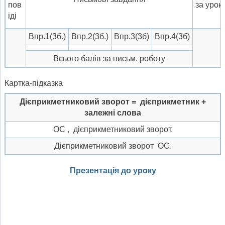
пов
за урок
іді
Впр.1(3б.)
Впр.2(3б.)
Впр.3(3б)
Впр.4(3б)
Всього балів за письм. роботу
Картка-підказка
Дієприкметниковий зворот = дієприкметник +
залежні слова
ОС , дієприкметниковий зворот.
Дієприкметниковий зворот ОС.
Презентація до уроку