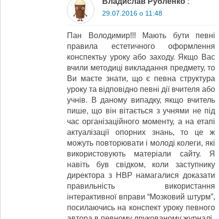
Владислав Рубленко
:
29.07.2016 о 11:48
Пан Володимир!!! Мають бути певні
правила естетичного оформлення
конспектьу уроку або заходу. Якщо Вас
вчили методиці викладання предмету, то
Ви маєте знати, що є певна структура
уроку та відповідно певні дії вчителя або
учнів. В даному випадку, якщо вчитель
пише, що він вітається з учнями не під
час організаційного моменту, а на етапі
актуалізації опорних знань, то це ж
можуть повторювати і молоді колеги, які
використовують матеріали сайту. Я
навіть був свідком, коли заступнику
директора з НВР намагалися доказати
правильність використання
інтерактивної вправи “Мозковий штурм”,
посилаючись на конспект уроку певного
автора в певному друкованому журналі.