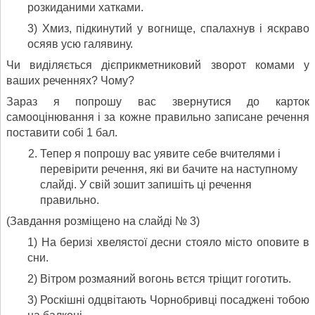
розкиданими хатками.
3) Хмиз, підкинутий у вогнище, спалахнув і яскраво
осяяв усю галявину.
Чи виділяється дієприкметниковий зворот комами у
ваших реченнях? Чому?
Зараз я попрошу вас звернутися до карток
самооцінювання і за кожне правильно записане речення
поставити собі 1 бал.
Тепер я попрошу вас уявите себе вчителями і
перевірити речення, які ви бачите на наступному
слайді. У свій зошит запишіть ці речення
правильно.
(Завдання розміщено на слайді № 3)
1) На беризі хвелястої десни стояло місто оповите в
сни.
2) Вітром розмаяний вогонь вєтся тріщит гоготить.
3) Роскішні одцвітають Чорнобривці посаджені тобою