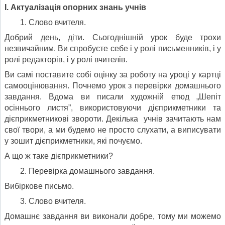
І. Актуалізація опорних знань учнів
Слово вчителя.
Добрий день, діти. Сьогоднішній урок буде трохи
незвичайним. Ви спробуєте себе і у ролі письменників, і у
ролі редакторів, і у ролі вчителів.
Ви самі поставите собі оцінку за роботу на уроці у картці
самооцінювання. Почнемо урок з перевірки домашнього
завдання. Вдома ви писали художній етюд „Шепіт
осіннього листя”, використовуючи дієприкметники та
дієприкметникові звороти. Декілька учнів зачитають нам
свої твори, а ми будемо не просто слухати, а виписувати
у зошит дієприкметники, які почуємо.
А що ж таке дієприкметники?
Перевірка домашнього завдання.
Вибіркове письмо.
Слово вчителя.
Домашнє завдання ви виконали добре, тому ми можемо