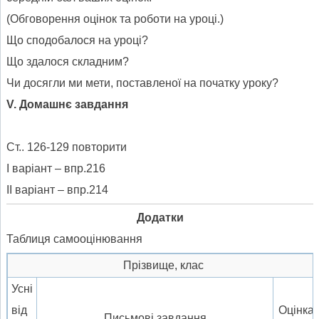
(Обговорення оцінок та роботи на уроці.)
Що сподобалося на уроці?
Що здалося складним?
Чи досягли ми мети, поставленої на початку уроку?
V
. Домашнє завдання
Ст.. 126-129 повторити
І варіант – впр.216
ІІ варіант – впр.214
Додатки
Таблиця самооцінювання
Прізвище, клас
Усні
від
Оцінка
Письмові завдання