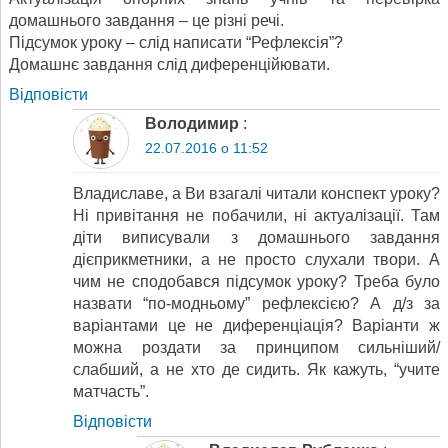
домашнього завдання – це різні речі.
Підсумок уроку – слід написати “Рефлексія”?
Домашнє завдання слід диференційювати.
Відповіcти
Володимир
:
22.07.2016 о 11:52
Владиславе, а Ви взагалі читали конспект уроку?
Ні привітання не побачили, ні актуалізації. Там
діти виписували з домашнього завдання
дієприкметники, а не просто слухали твори. А
чим не сподобався підсумок уроку? Треба було
назвати “по-модньому” рефлексією? А д/з за
варіантами це не диференціація? Варіанти ж
можна роздати за принципом сильніший/
слабший, а не хто де сидить. Як кажуть, “учите
матчасть”.
Відповіcти