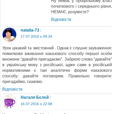
Ну немає у профільному класі
початкового і середнього рівня,
НЕМАЄ, розумієте?
Відповіcти
natalia-73
:
17.07.2016 о 09:34
Урок цікавий та змістовний . Однак є слушне зауваження:
помилкове вживання наказового способу першої особи
множини “давайте пригадаємо”. Забрело слово “давайте”
в українську мову з російської, адже саме в російській
нормативними є такі аналітичні форми наказового
способу: давайте поговорим. Правильно говорити:
пригадаймо, скажімо.
Відповіcти
Наталя Бєлєй
:
16.07.2016 о 22:08