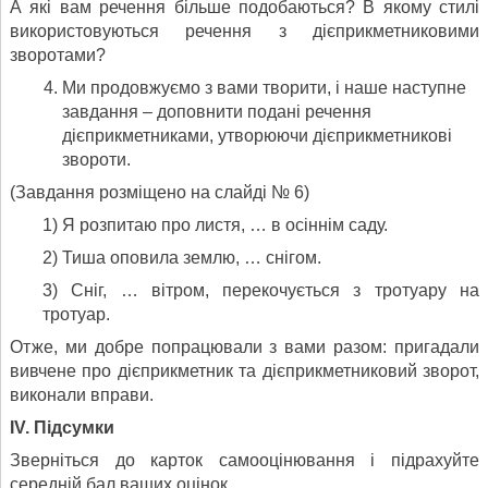
А які вам речення більше подобаються? В якому стилі
використовуються речення з дієприкметниковими
зворотами?
Ми продовжуємо з вами творити, і наше наступне
завдання – доповнити подані речення
дієприкметниками, утворюючи дієприкметникові
звороти.
(Завдання розміщено на слайді № 6)
1) Я розпитаю про листя, … в осіннім саду.
2) Тиша оповила землю, … снігом.
3) Сніг, … вітром, перекочується з тротуару на
тротуар.
Отже, ми добре попрацювали з вами разом: пригадали
вивчене про дієприкметник та дієприкметниковий зворот,
виконали вправи.
І
V
. Підсумки
Зверніться до карток самооцінювання і підрахуйте
середній бал ваших оцінок.