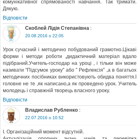
комунікативної спрямованості навчання. Так тримати.
Дякую.
Відповіcти
Скоблей Лідія Степанівна
:
20.08.2016 о 22:05
Урок сучасний і методично побудований грамотно.Цікаві
форми і методи роботи ,дидактичний матеріал вдало
підібраний.Учитель-господар на уроці , і тільки він може
називати “Підсумок уроку” або ” Рефлексія” ,а в багатьох
методичних посібниках використовують обидва поняття.І
головне не те ,як написано,а як проведено урок. Учитель
молодець і справжній творець власного уроку.
Відповіcти
Владислав Рубленко
:
22.07.2016 о 10:52
І. Організаційний момент відсутній.
Актуалізація опорних знань учнів та перевірка