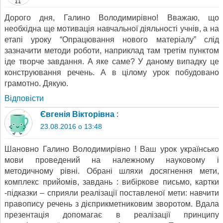
Дорого дня, Галино Володимирівно! Вважаю, що
необхідна ще мотивація навчальної діяльності учнів, а на
етапі уроку “Опрацювання нового матеріалу” слід
зазначити методи роботи, наприклад там третім пунктом
іде творче завдання. А яке саме? У даному випадку це
конструювання речень. А в цілому урок побудовано
грамотно. Дякую.
Відповіcти
Євгенія Вікторівна
:
23.08.2016 о 13:48
Шановно Галино Володимирівно ! Ваш урок українсько
мови проведений на належному науковому і
методичному рівні. Обрані шляхи досягнення мети,
комплекс прийомів, завдань : вибіркове письмо, картки
-підказки – сприяли реалізації поставленої мети: навчити
правопису речень з дієприкметниковим зворотом. Вдала
презентація допомагає в реалізації принципу