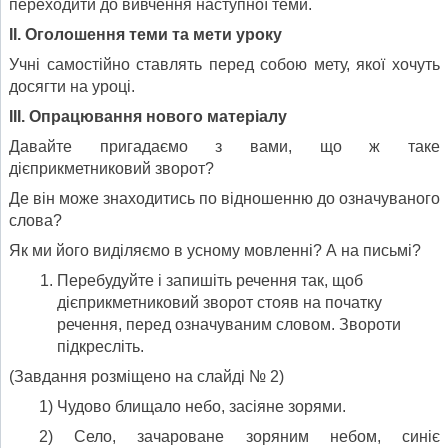
переходити до вивчення наступної теми.
ІІ. Оголошення теми та мети уроку
Учні самостійно ставлять перед собою мету, якої хочуть
досягти на уроці.
ІІІ. Опрацювання нового матеріалу
Давайте пригадаємо з вами, що ж таке
дієприкметниковий зворот?
Де він може знаходитись по відношенню до означуваного
слова?
Як ми його виділяємо в усному мовленні? А на письмі?
Перебудуйте і запишіть речення так, щоб
дієприкметниковий зворот стояв на початку
речення, перед означуваним словом. Звороти
підкресліть.
(Завдання розміщено на слайді № 2)
1) Чудово блищало небо, засіяне зорями.
2) Село, зачароване зоряним небом, синіє