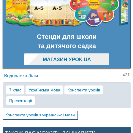
Стенди для школи
та дитячого садка
МАГАЗИН УРОК-UA
421
Водолажко Лілія
7 клас
Українська мова
Конспекти уроків
Презентації
Конспекти уроків з української мови
ТАКОЖ ВАС МОЖУТЬ ЗАЦІКАВИТИ