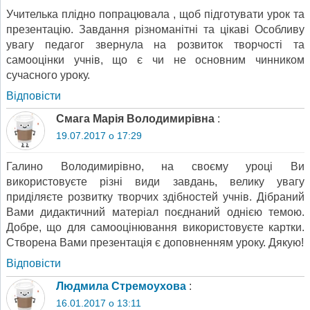
Учителька плідно попрацювала , щоб підготувати урок та
презентацію. Завдання різноманітні та цікаві Особливу
увагу педагог звернула на розвиток творчості та
самооцінки учнів, що є чи не основним чинником
сучасного уроку.
Відповіcти
Смага Марія Володимирівна
:
19.07.2017 о 17:29
Галино Володимирівно, на своєму уроці Ви
використовуєте різні види завдань, велику увагу
приділяєте розвитку творчих здібностей учнів. Дібраний
Вами дидактичний матеріал поєднаний однією темою.
Добре, що для самооцінювання використовуєте картки.
Створена Вами презентація є доповненням уроку. Дякую!
Відповіcти
Людмила Стремоухова
:
16.01.2017 о 13:11