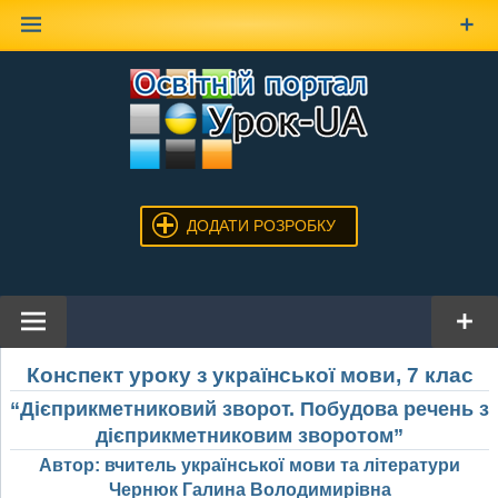
Наверх
ДОДАТИ РОЗРОБКУ
Конспект уроку з української мови, 7 клас
“Дієприкметниковий зворот. Побудова речень з
дієприкметниковим зворотом”
Автор: вчитель української мови та літератури
Чернюк Галина Володимирівна