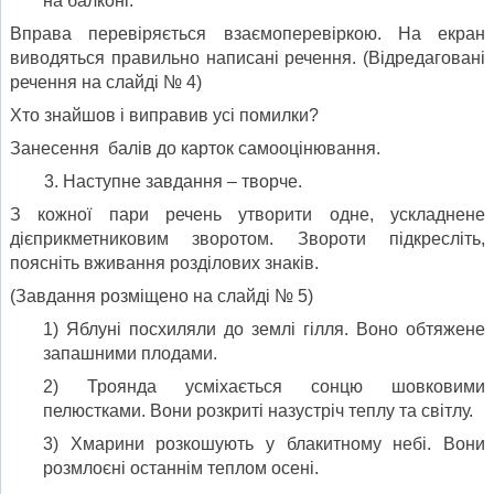
на балконі.
Вправа перевіряється взаємоперевіркою. На екран
виводяться правильно написані речення. (Відредаговані
речення на слайді № 4)
Хто знайшов і виправив усі помилки?
Занесення балів до карток самооцінювання.
Наступне завдання – творче.
З кожної пари речень утворити одне, ускладнене
дієприкметниковим зворотом. Звороти підкресліть,
поясніть вживання розділових знаків.
(Завдання розміщено на слайді № 5)
1) Яблуні посхиляли до землі гілля. Воно обтяжене
запашними плодами.
2) Троянда усміхається сонцю шовковими
пелюстками. Вони розкриті назустріч теплу та світлу.
3) Хмарини розкошують у блакитному небі. Вони
розмлоєні останнім теплом осені.