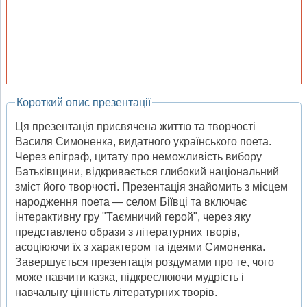
Короткий опис презентації
Ця презентація присвячена життю та творчості
Василя Симоненка, видатного українського поета.
Через епіграф, цитату про неможливість вибору
Батьківщини, відкривається глибокий національний
зміст його творчості. Презентація знайомить з місцем
народження поета — селом Біївці та включає
інтерактивну гру "Таємничий герой", через яку
представлено образи з літературних творів,
асоціюючи їх з характером та ідеями Симоненка.
Завершується презентація роздумами про те, чого
може навчити казка, підкреслюючи мудрість і
навчальну цінність літературних творів.