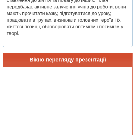
ставлення до життя та повагу до інших. План
передбачає активне залучення учнів до роботи: вони
мають прочитати казку, підготуватися до уроку,
працювати в групах, визначати головних героїв і їх
життєві позиції, обговорювати оптимізм і песимізм у
творі.
Вікно перегляду презентації