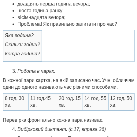
двадцять перша година вечора;
шоста година ранку;
вісімнадцята вечора;
Проблема! Як правильно запитати про час?
Яка година?
Скільки годин?
Котра година?
Робота в парах.
В кожної пари картка, на якій записано час. Учні обличчям
один до одного називають час різними способами.
8 год. 30
11 год.45
20 год. 15
14 год. 55
12 год. 50
хв.
хв.
хв.
хв.
хв.
Перевірка фронтально кожна пара називає.
Вибірковий диктант. (с.17, вправа 26)