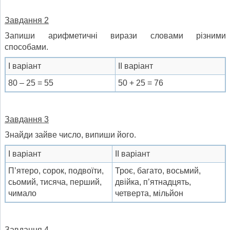
Завдання 2
Запиши арифметичні вирази словами різними
способами.
І варіант
ІІ варіант
80 – 25 = 55
50 + 25 = 76
Завдання 3
Знайди зайве число, випиши його.
І варіант
ІІ варіант
П’ятеро, сорок, подвоїти,
Троє, багато, восьмий,
сьомий, тисяча, перший,
двійка, п’ятнадцять,
чимало
четверта, мільйон
Завдання 4