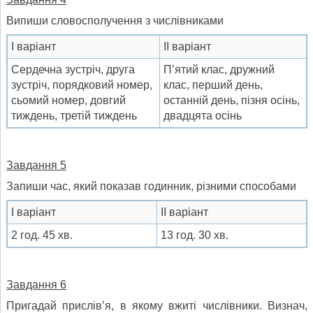
Випиши словосполучення з числівниками
І варіант
ІІ варіант
Сердечна зустріч, друга
П’ятий клас, дружний
зустріч, порядковий номер,
клас, перший день,
сьомий номер, довгий
останній день, пізня осінь,
тиждень, третій тиждень
двадцята осінь
Завдання 5
Запиши час, який показав годинник, різними способами
І варіант
ІІ варіант
2 год. 45 хв.
13 год. 30 хв.
Завдання 6
Пригадай прислів’я, в якому вжиті числівники. Визнач,