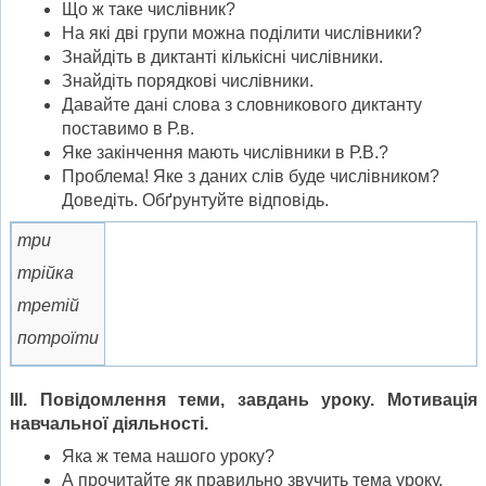
Що ж таке числівник?
На які дві групи можна поділити числівники?
Знайдіть в диктанті кількісні числівники.
Знайдіть порядкові числівники.
Давайте дані слова з словникового диктанту
поставимо в Р.в.
Яке закінчення мають числівники в Р.В.?
Проблема! Яке з даних слів буде числівником?
Доведіть. Обґрунтуйте відповідь.
три
трійка
третій
потроїти
ІІІ. Повідомлення теми, завдань уроку. Мотивація
навчальної діяльності.
Яка ж тема нашого уроку?
А прочитайте як правильно звучить тема уроку.