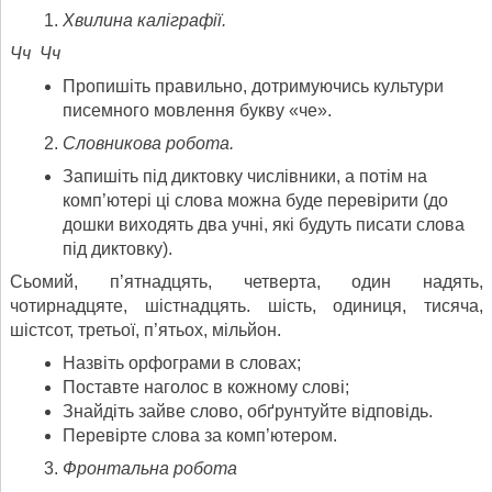
Хвилина каліграфії.
Чч Чч
Пропишіть правильно, дотримуючись культури
писемного мовлення букву «че».
Словникова робота.
Запишіть під диктовку числівники, а потім на
комп’ютері ці слова можна буде перевірити (до
дошки виходять два учні, які будуть писати слова
під диктовку).
Сьомий, п’ятнадцять, четверта, один надять,
чотирнадцяте, шістнадцять. шість, одиниця, тисяча,
шістсот, третьої, п’ятьох, мільйон.
Назвіть орфограми в словах;
Поставте наголос в кожному слові;
Знайдіть зайве слово, обґрунтуйте відповідь.
Перевірте слова за комп’ютером.
Фронтальна робота