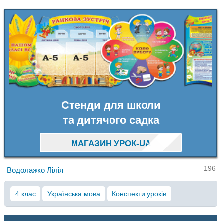
Стенди для школи
та дитячого садка
МАГАЗИН УРОК-UA
196
Водолажко Лілія
4 клас
Українська мова
Конспекти уроків