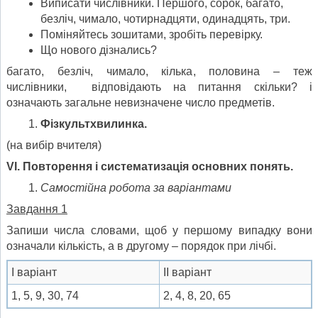
Виписати числівники. Першого, сорок, багато,
безліч, чимало, чотирнадцяти, одинадцять, три.
Поміняйтесь зошитами, зробіть перевірку.
Що нового дізнались?
багато, безліч, чимало, кілька, половина – теж
числівники, відповідають на питання скільки? і
означають загальне невизначене число предметів.
Фізкультхвилинка.
(на вибір вчителя)
VІ. Повторення і систематизація основних понять.
Самостійна робота за варіантами
Завдання 1
Запиши числа словами, щоб у першому випадку вони
означали кількість, а в другому – порядок при лічбі.
І варіант
ІІ варіант
1, 5, 9, 30, 74
2, 4, 8, 20, 65