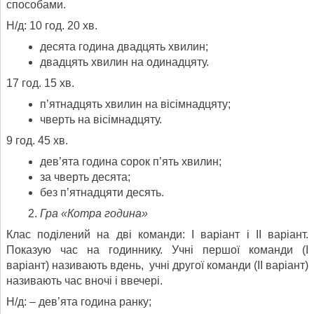
способами.
Н/д: 10 год. 20 хв.
десята година двадцять хвилин;
двадцять хвилин на одинадцяту.
17 год. 15 хв.
п’ятнадцять хвилин на вісімнадцяту;
чверть на вісімнадцяту.
9 год. 45 хв.
дев’ята година сорок п’ять хвилин;
за чверть десята;
без п’ятнадцяти десять.
Гра «Котра година»
Клас поділений на дві команди: І варіант і ІІ варіант.
Показую час на годиннику. Учні першої команди (І
варіант) називають вдень, учні другої команди (ІІ варіант)
називають час вночі і ввечері.
Н/д: – дев’ята година ранку;