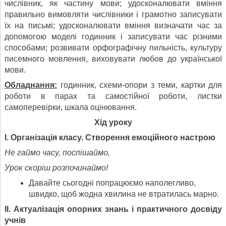
числівник, як частину мови; удосконалювати вміння
правильно вимовляти числівники і грамотно записувати
їх на письмі; удосконалювати вміння визначати час за
допомогою моделі годинник і записувати час різними
способами; розвивати орфографічну пильність, культуру
писемного мовлення, виховувати любов до української
мови.
Обладнання:
годинник, схеми-опори з теми, картки для
роботи в парах та самостійної роботи, листки
самоперевірки, шкала оцінювання.
Хід уроку
І. Організація класу. Створення емоційного настрою
Не гаймо часу, поспішаймо,
Урок скоріш розпочинаймо!
Давайте сьогодні попрацюємо наполегливо,
швидко, щоб жодна хвилина не втратилась марно.
ІІ. Актуалізація опорних знань і практичного досвіду
учнів