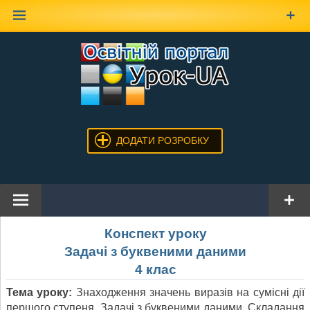
Наверх
ДОДАТИ РОЗРОБКУ
Конспект уроку
Задачі з буквеними даними
4 клас
Тема уроку:
Знаходження значень виразів на сумісні дії
першого ступеня. Задачі з буквеними даними. Складання