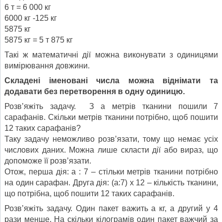
6 т = 6 000 кг
6000 кг -125 кг
5875 кг
5875 кг = 5 т 875 кг
Такі ж математичні дії можна виконувати з одиницями
вимірювання довжини.
Складені іменовані числа можна віднімати та
додавати без перетворення в одну одиницю.
Розв’яжіть задачу. З а метрів тканини пошили 7
сарафанів. Скільки метрів тканини потрібно, щоб пошити
12 таких сарафанів?
Таку задачу неможливо розв’язати, тому що немає усіх
числових даних. Можна лише скласти дії або вираз, що
допоможе її розв’язати.
Отож, перша дія: а : 7 – стільки метрів тканини потрібно
на один сарафан. Друга дія: (а:7) х 12 – кількість тканини,
що потрібна, щоб пошити 12 таких сарафанів.
Розв’яжіть задачу. Один пакет важить а кг, а другий у 4
рази менше. На скільки кілограмів один пакет важчий за