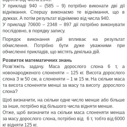
У прикладі 940 – (585 – 9) потрібно виконати дві дії
віднімання. Спершу виконаємо те віднімання, що в
дужках. А потім результат віднімемо від числа 940.
У прикладі 70600 – 2348 – 897 дії потрібно виконувати
послідовно, в порядку запису.
Порядок виконання дій впливає на результат
обчислення. Потрібно бути дуже уважними при
обчисленні прикладів, що містять декілька дій.
Розвиток математичних знань
Розв’яжіть задачу. Маса дорослого слона 6 т, а
новонародженого слоненяти – 125 кг. Висота дорослого
слона 3 м 50 см, а слоненяти – 1 м 15 м. На скільки маса
та висота слоненяти менші за масу та висоту дорослого
слона?
Щоб визначити, на скільки одне число менше або більше
за інше, потрібно від більшого числа відняти менше.
Отже, щоб визначити на скільки маса слоненяти менша
за масу дорослого слона, потрібно від 6 т, тобто від 6000
кг відняти 125 кг.