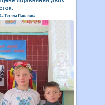
ницеве порівняння двох
сток.
ба Тетяна Павлівна