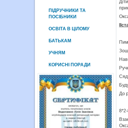
Діти
при
ПІДРУЧНИКИ ТА
Окса
ПОСІБНИКИ
IIс
ОСВІТА В ЦІЛОМУ
БАТЬКАМ
Пим
Зош
УЧНЯМ
Навс
КОРИСНІ ПОРАДИ
Ручк
Сяду
Буду
До р
8*2
Взає
Окса