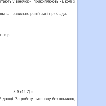
ітають у віночок» (прикріплюють на колі з
ітям за правильно розв’язані приклади.
ть вірш.
:8= 8-9-(42-7) =
й дошці. За роботу, виконану без помилок,