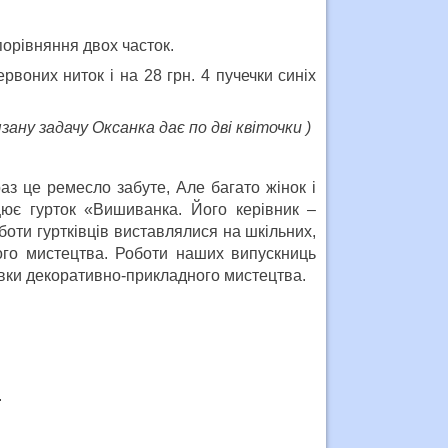
порівняння двох часток.
рвоних ниток і на 28 грн. 4 пучечки синіх
зану задачу Оксанка дає по дві квіточки )
з це ремесло забуте, Але багато жінок і
ює гурток «Вишиванка. Його керівник –
боти гуртківців виставлялися на шкільних,
ого мистецтва. Роботи наших випускниць
авки декоративно-прикладного мистецтва.
.