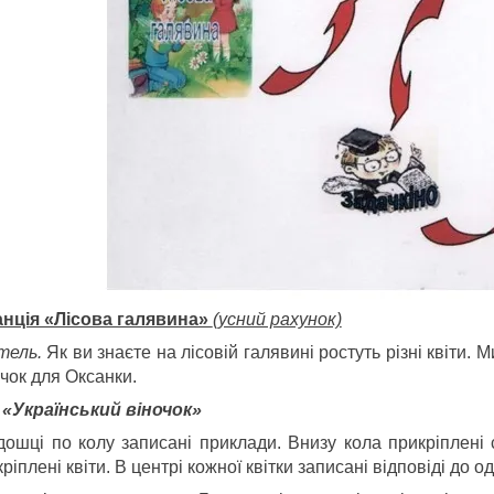
танція «Лісова галявина»
(усний рахунок)
тель.
Як ви знаєте на лісовій галявині ростуть різні квіти. 
чок для Оксанки.
 «Український віночок»
дошці по колу записані приклади. Внизу кола прикріплені с
ріплені квіти. В центрі кожної квітки записані відповіді до о