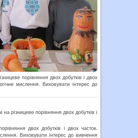
ізницеве порівняння двох добутків і двох
логічне мислення. Виховувати інтерес до
чі на різницеве порівняння двох добутків і
орівняння двох добутків і двох часток.
ислення. Виховувати інтерес до вивчення