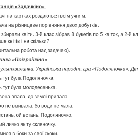
станція «Задачкіно».
чі на картках роздаються всім учням.
ача на різницеве порівняння двох добутків.
 збирали квіти. 3-й клас зібрав 8 букетів по 5 квіток, а 2-й к
ше квітів і на скільки?
онтальна робота над задачею).
инка «Поіграйкіно».
культхвилинка. Українська народна гра «Подоляночка». Діт
ь тут була Подоляночка,
ь тут була молодесенька.
вона впала, до землі припала.
ко не вмивала, бо води не мала.
встань, ой встань, Подоляночко,
й личко як ту скляночку.
мися в боки за свої скоки.