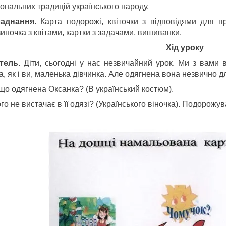
ональних традицій українського народу.
аднання.
Карта подорожі, квіточки з відповідями для пр
иночка з квітами, картки з задачами, вишиванки.
Хід уроку
тель.
Діти, сьогодні у нас незвичайний урок. Ми з вами
, як і ви, маленька дівчинка. Але одягнена вона незвично д
що одягнена Оксанка? (В український костюм).
го не вистачає в її одязі? (Українського віночка). Подорожу