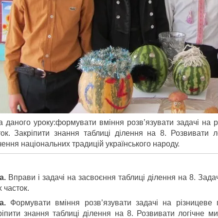
а даного уроку:формувати вміння розв’язувати задачі на р
ток. Закріпити знання таблиці ділення на 8. Розвивати 
чення національних традицій українського народу.
а.
Вправи і задачі на засвоєння таблиці ділення на 8. Зада
 часток.
та.
Формувати вміння розв’язувати задачі на різницеве п
ріпити знання таблиці ділення на 8. Розвивати логічне м