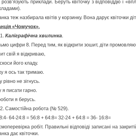
 розв’язують приклади. Беруть квіточку з відповіддю і «впл
кладами).
нка теж назбирала квітів у корзинку. Вона дарує квіточки д
танція «Чомучок».
Каліграфічна хвилинка
.
ьмо цифри 8. Перед тим, як відкрити зошит, діти промовляю
ит свій я відкриваю,
коси його кладу.
у я ось так тримаю.
 рівно не зігнусь.
 я писати гарно.
оботи я берусь.
Самостійна робота (№ 529).
-8:4- 64-24:8 = 56:8 + 64:8= 32-24 + 64:8 = 36- 16
моперевірка робіт. Правильні відповіді записані на закриті
нка дає квіточки.