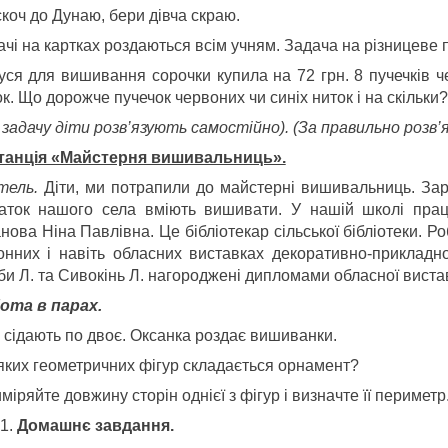
коч до Дунаю, бери дівча скраю.
чі на картках роздаються всім учням. Задача на різницеве 
уся для вишивання сорочки купила на 72 грн. 8 пучечків че
к. Що дорожче пучечок червоних чи синіх ниток і на скільки?
задачу діти розв’язують самостійно). (За правильно розв’я
станція «Майстерня вишивальниць».
тель.
Діти, ми потрапили до майстерні вишивальниць. Зара
чаток нашого села вміють вишивати. У нашій школі прац
ова Ніна Павлівна. Це бібліотекар сільської бібліотеки. Ро
онних і навіть обласних виставках декоративно-прикладн
би Л. та Сивокінь Л. нагороджені дипломами обласної вист
ота в парах.
и сідають по двоє. Оксанка роздає вишиванки.
 яких геометричних фігур складається орнамент?
міряйте довжину сторін однієї з фігур і визначте її периметр
Домашнє завдання.