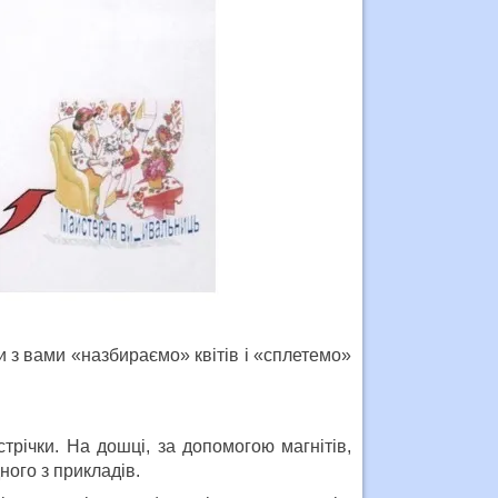
Ми з вами «назбираємо» квітів і «сплетемо»
трічки. На дошці, за допомогою магнітів,
дного з прикладів.