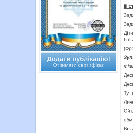
ІІІ 
Зада
Зад
Діти
біль
(Фр
Зуп
Додати публікацію!
Отримати сертифікат
Фіз
Дес
Дес
Тут 
Лич
Ой 
обми
Візь