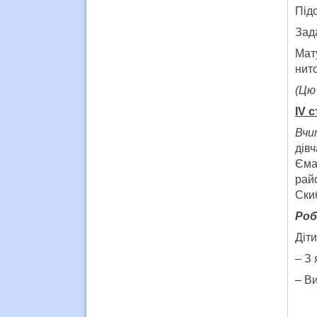
Підс
Зада
Мат
нито
(Цю 
IV 
Вчи
дів
Єман
рай
Ски
Роб
Діт
– З
– Ви