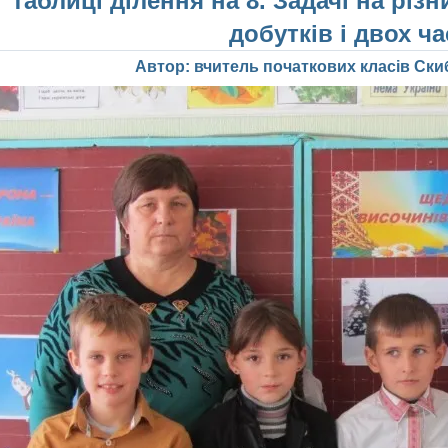
таблиці ділення на 8. Задачі на різ
добутків і двох ча
Автор: вчитель початкових класів Ски